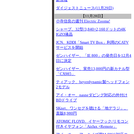
新情報
ダイジェストニュース(11月29日)
【11月28日】
小寺信良の週刊 Electric Zooma!
シャープ、32型/3,840×2,160ドットの4K
IGZO液晶
JCN、KDDI「Smart TV Box」利用のCATV
サービスを開始
ゼンハイザー、「IE 800」の発売日を12月4
日に決定
ゼンハイザー、実売13,000円の新カナル型
「CX985」
ティアック、beyerdynamic製ヘッドフォン
2モデル
アイ・オー、nasneダビング対応の外付け
BDドライブ
SKnet、ワンセグを聴ける「地デラジ」。
直販8,980円
ATOMIC FLOYD、イヤーフック/リモコン
付きイヤフォン「AirJax +Remote」