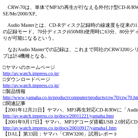
CRW-70は、単体でMP3の再生が行なえる外付け型CD-R/RWド
SE/Me/2000/XP。
Audio Masterとは、CD-Rディスク記録時の線速度を従来
の記録モード。70分ディスク(650MB)使用時に63分、80
りが可能になるという。
なおAudio Masterでの記録は、これまで同社のCRW3200
ブは計4機種となる。
□ヤマハのホームページ
http://av.watch.impress.co.jp/
□ダウンロードページ
http://av.watch.impress.co.jp/
□製品情報
http://www.yamaha.co.jp/product/computer/products/crw70/crw70.ht
□関連記事
【2001年12月21日】ヤマハ、MP3再生対応CD-R/RWに「Audio
http://av.watch.impress.co.jp/docs/20011221/yamaha.htm
【2001年9月17日】ヤマハ、MP3デコーダ搭載USB 2.0対応CD
http://av.watch.impress.co.jp/docs/20010917/yamaha1.htm
【DAL】第33回：ヤマハ「CRW3200」試用レポート