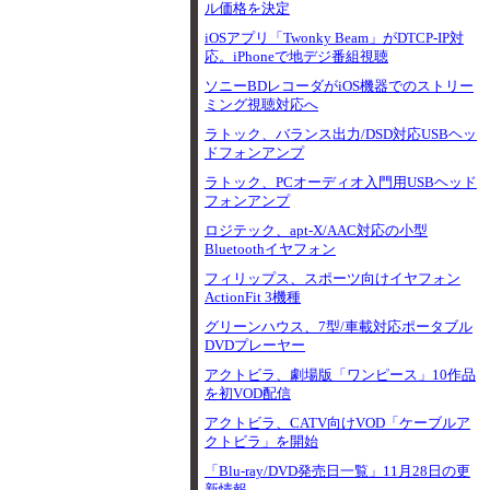
ル価格を決定
iOSアプリ「Twonky Beam」がDTCP-IP対
応。iPhoneで地デジ番組視聴
ソニーBDレコーダがiOS機器でのストリー
ミング視聴対応へ
ラトック、バランス出力/DSD対応USBヘッ
ドフォンアンプ
ラトック、PCオーディオ入門用USBヘッド
フォンアンプ
ロジテック、apt-X/AAC対応の小型
Bluetoothイヤフォン
フィリップス、スポーツ向けイヤフォン
ActionFit 3機種
グリーンハウス、7型/車載対応ポータブル
DVDプレーヤー
アクトビラ、劇場版「ワンピース」10作品
を初VOD配信
アクトビラ、CATV向けVOD「ケーブルア
クトビラ」を開始
「Blu-ray/DVD発売日一覧」11月28日の更