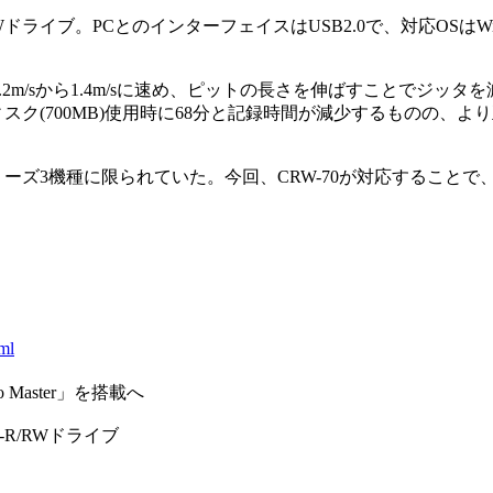
ライブ。PCとのインターフェイスはUSB2.0で、対応OSはWind
の1.2m/sから1.4m/sに速め、ピットの長さを伸ばすことでジッ
分ディスク(700MB)使用時に68分と記録時間が減少するものの、
シリーズ3機種に限られていた。今回、CRW-70が対応することで、Aud
ml
 Master」を搭載へ
-R/RWドライブ