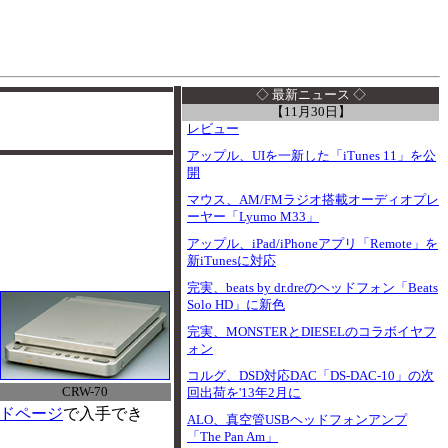
I
◇ 最新ニュース ◇
【11月30日】
レビュー
アップル、UIを一新した「iTunes 11」を公
開
マウス、AM/FMラジオ搭載オーディオプレ
ーヤー「Lyumo M33」
アップル、iPad/iPhoneアプリ「Remote」を
新iTunesに対応
完実、beats by dr.dreのヘッドフォン「Beats
Solo HD」に新色
完実、MONSTERとDIESELのコラボイヤフ
ォン
コルグ、DSD対応DAC「DS-DAC-10」の次
CRW-70
回出荷を'13年2月に
ードページ
で入手でき
ALO、真空管USBヘッドフォンアンプ
「The Pan Am」