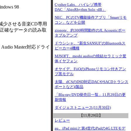
Cypher Labs、ハイレゾ携帯
ows 98
DAC「AlgoRhythm Solo -dB」
NEC、PCのTV機能操作アプリ「Smartリモ
コン」などを公開
タを減少させる音楽CD専用
より正確なデータの読み取
zionote、約300時間動作のJL Acousticポー
タブルアンプ
ドウシシャ、“新生SANSUI”のBluetoothス
io Master対応ドライ
ピーカー4機種
MJSOFT、moshi audioの焼結セラミック筐
体イヤフォン
オヤイデ、FiiOのiPhoneリモコン付きアン
プ黒モデル
太陽、dCSのDSD対応DACやSACDトランス
ポートなど4製品
「Blu-ray/DVD発売日一覧」11月29日の更
新情報
ダイジェストニュース(11月30日)
【11月29日】
レビュー
au、iPad miniと第4世代iPadの4G LTEモデ