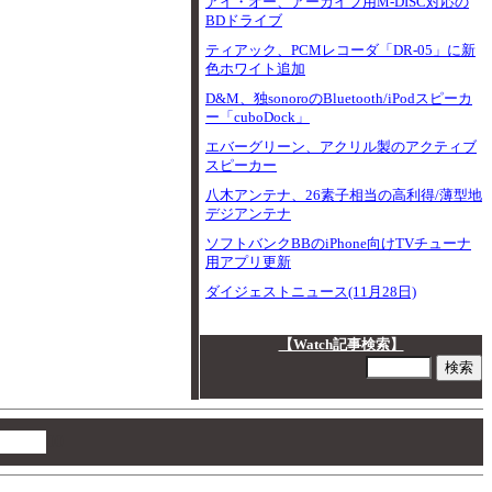
アイ・オー、アーカイブ用M-DISC対応の
BDドライブ
ティアック、PCMレコーダ「DR-05」に新
色ホワイト追加
D&M、独sonoroのBluetooth/iPodスピーカ
ー「cuboDock」
エバーグリーン、アクリル製のアクティブ
スピーカー
八木アンテナ、26素子相当の高利得/薄型地
デジアンテナ
ソフトバンクBBのiPhone向けTVチューナ
用アプリ更新
ダイジェストニュース(11月28日)
【Watch記事検索】
00