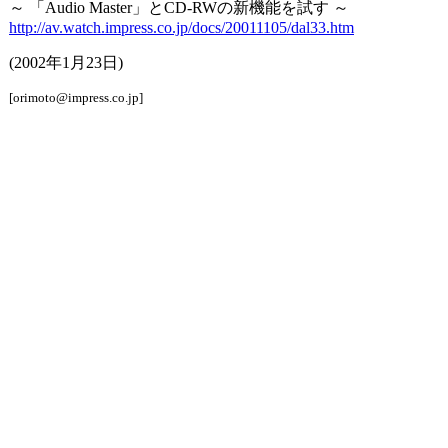
～ 「Audio Master」とCD-RWの新機能を試す ～
http://av.watch.impress.co.jp/docs/20011105/dal33.htm
(2002年1月23日)
[orimoto@impress.co.jp]