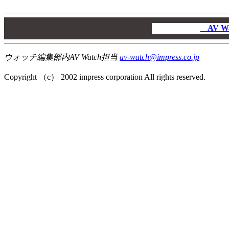
00
00
AV W
00
ウォッチ編集部内AV Watch担当
av-watch@impress.co.jp
Copyright （c） 2002 impress corporation All rights reserved.