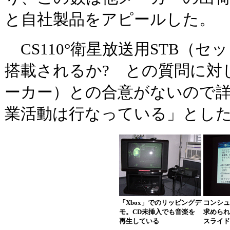
と自社製品をアピールした。
CS110°衛星放送用STB（
搭載されるか? との質問に対
ーカー）との合意がないので
業活動は行なっている」とし
「Xbox」でのリッピングデ
コンシュ
モ。CD未挿入でも音楽を
求められ
再生している
スライド