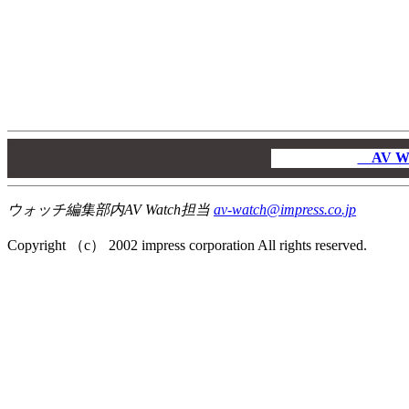
00
00
AV W
00
ウォッチ編集部内AV Watch担当
av-watch@impress.co.jp
Copyright （c） 2002 impress corporation All rights reserved.