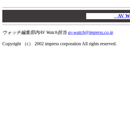
00
00
AV W
00
ウォッチ編集部内AV Watch担当
av-watch@impress.co.jp
Copyright （c） 2002 impress corporation All rights reserved.