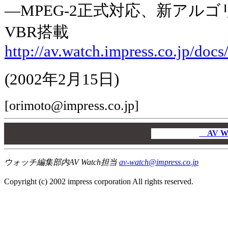
―MPEG-2正式対応、新アル
VBR搭載
http://av.watch.impress.co.jp/do
(2002年2月15日)
[orimoto@impress.co.jp]
00
00
AV W
00
ウォッチ編集部内AV Watch担当
av-watch@impress.co.jp
Copyright (c) 2002 impress corporation All rights reserved.