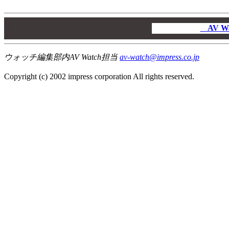
00
00
AV W
00
ウォッチ編集部内AV Watch担当
av-watch@impress.co.jp
Copyright (c) 2002 impress corporation All rights reserved.