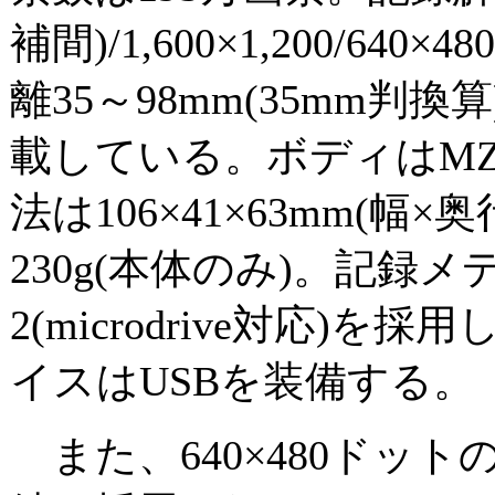
補間)/1,600×1,200/6
離35～98mm(35mm判換
載している。ボディはM
法は106×41×63mm(幅
230g(本体のみ)。記録メデ
2(microdrive対応)
イスはUSBを装備する。
また、640×480ドッ