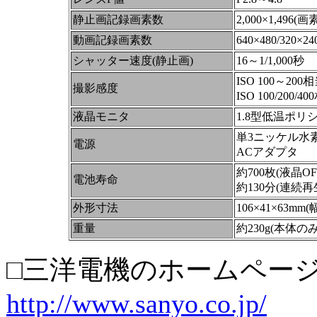
静止画記録画素数
2,000×1,496(画
動画記録画素数
640×480/320×2
シャッター速度(静止画)
16～1/1,000秒
ISO 100～200
撮影感度
ISO 100/200
液晶モニタ
1.8型低温ポリ
単3ニッケル水素
電源
ACアダプタ
約700枚(液晶OF
電池寿命
約130分(連続再
外形寸法
106×41×63m
重量
約230g(本体のみ
□三洋電機のホームペー
http://www.sanyo.co.jp/