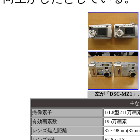
左が「DSC-MZ1」
主な
撮像素子
1/1.8型211万
有効画素数
195万画素
レンズ焦点距離
35～98mm(3
レンズF値
F2.8～4.8