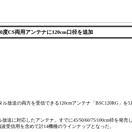
10度CS両用アンテナに120cm口径を追加
タル放送の両方を受信できる120cmアンテナ「BSC120RG」
に対応したアンテナ。すでに45/50/60/75/100cm径を発売
偏波受信用を含めて計14機種のラインナップとなった。