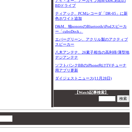
アイ・オー、アーカイブ用M-DISC対応の
BDドライブ
ティアック、PCMレコーダ「DR-05」に新
色ホワイト追加
D&M、独sonoroのBluetooth/iPodスピーカ
ー「cuboDock」
エバーグリーン、アクリル製のアクティブ
スピーカー
八木アンテナ、26素子相当の高利得/薄型地
デジアンテナ
ソフトバンクBBのiPhone向けTVチューナ
用アプリ更新
ダイジェストニュース(11月28日)
【Watch記事検索】
00