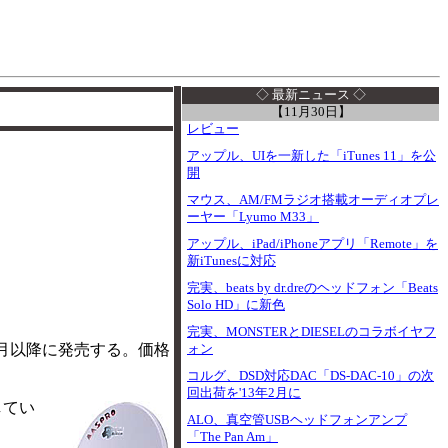
I
◇ 最新ニュース ◇
【11月30日】
レビュー
アップル、UIを一新した「iTunes 11」を公
開
マウス、AM/FMラジオ搭載オーディオプレ
ーヤー「Lyumo M33」
アップル、iPad/iPhoneアプリ「Remote」を
新iTunesに対応
完実、beats by dr.dreのヘッドフォン「Beats
Solo HD」に新色
完実、MONSTERとDIESELのコラボイヤフ
を5月以降に発売する。価格
ォン
コルグ、DSD対応DAC「DS-DAC-10」の次
回出荷を'13年2月に
してい
ALO、真空管USBヘッドフォンアンプ
「The Pan Am」