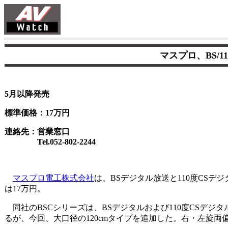
マスプロ、BS/1
5月以降発売
標準価格：17万円
連絡先：営業窓口
Tel.052-802-2244
マスプロ電工株式会社
は、BSデジタル放送と110度CSデジ
は17万円。
同社のBSCシリーズは、BSデジタルおよび110度CSデジタル放送
るが、今回、大口径の120cmタイプを追加した。右・左旋両