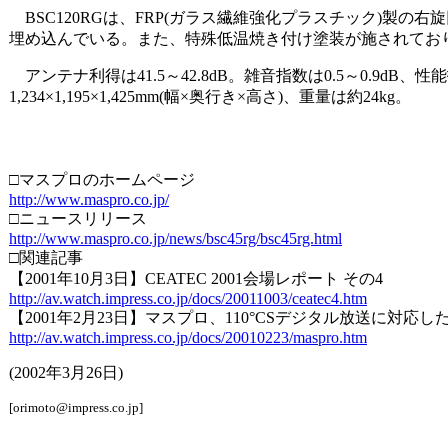
BSC120RGは、FRP(ガラス繊維強化プラスチック)製
埋め込んでいる。また、特殊低温焼き付け塗装が施されてお
アンテナ利得は41.5～42.8dB。雑音指数は0.5～0.9dB、性能
1,234×1,195×1,425mm(幅×奥行き×高さ)、重量は約24kg。
□マスプロのホームページ
http://www.maspro.co.jp/
□ニュースリリース
http://www.maspro.co.jp/news/bsc45rg/bsc45rg.html
□関連記事
【2001年10月3日】CEATEC 2001会場レポート その4
http://av.watch.impress.co.jp/docs/20011003/ceatec4.htm
【2001年2月23日】マスプロ、110°CSデジタル放送に対応した
http://av.watch.impress.co.jp/docs/20010223/maspro.htm
(2002年3月26日)
[orimoto@impress.co.jp]