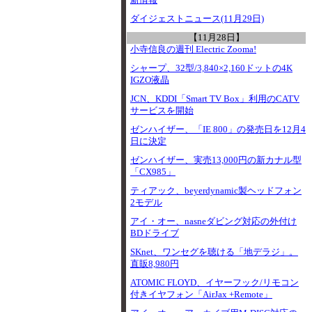
新情報
ダイジェストニュース(11月29日)
【11月28日】
小寺信良の週刊 Electric Zooma!
シャープ、32型/3,840×2,160ドットの4K
IGZO液晶
JCN、KDDI「Smart TV Box」利用のCATV
サービスを開始
ゼンハイザー、「IE 800」の発売日を12月4
日に決定
ゼンハイザー、実売13,000円の新カナル型
「CX985」
ティアック、beyerdynamic製ヘッドフォン
2モデル
アイ・オー、nasneダビング対応の外付け
BDドライブ
SKnet、ワンセグを聴ける「地デラジ」。
直販8,980円
ATOMIC FLOYD、イヤーフック/リモコン
付きイヤフォン「AirJax +Remote」