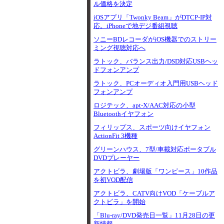
ル価格を決定
iOSアプリ「Twonky Beam」がDTCP-IP対
応。iPhoneで地デジ番組視聴
ソニーBDレコーダがiOS機器でのストリー
ミング視聴対応へ
ラトック、バランス出力/DSD対応USBヘッ
ドフォンアンプ
ラトック、PCオーディオ入門用USBヘッド
フォンアンプ
ロジテック、apt-X/AAC対応の小型
Bluetoothイヤフォン
フィリップス、スポーツ向けイヤフォン
ActionFit 3機種
グリーンハウス、7型/車載対応ポータブル
DVDプレーヤー
アクトビラ、劇場版「ワンピース」10作品
を初VOD配信
アクトビラ、CATV向けVOD「ケーブルア
クトビラ」を開始
「Blu-ray/DVD発売日一覧」11月28日の更