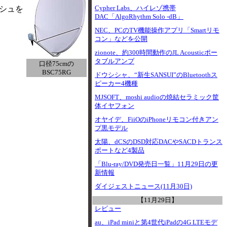
Cypher Labs、ハイレゾ携帯
ッシュを
DAC「AlgoRhythm Solo -dB」
NEC、PCのTV機能操作アプリ「Smartリモ
コン」などを公開
zionote、約300時間動作のJL Acousticポー
タブルアンプ
口径75cmの
BSC75RG
ドウシシャ、“新生SANSUI”のBluetoothス
ピーカー4機種
MJSOFT、moshi audioの焼結セラミック筐
体イヤフォン
オヤイデ、FiiOのiPhoneリモコン付きアン
プ黒モデル
太陽、dCSのDSD対応DACやSACDトランス
ポートなど4製品
「Blu-ray/DVD発売日一覧」11月29日の更
新情報
ダイジェストニュース(11月30日)
【11月29日】
レビュー
au、iPad miniと第4世代iPadの4G LTEモデ