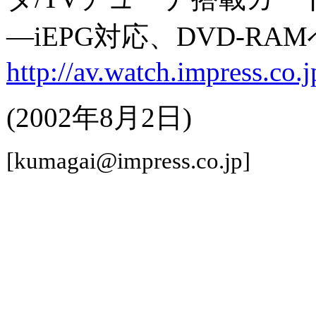
―iEPG対応、DVD-R
http://av.watch.impress.co
(2002年8月2日)
[kumagai@impress.co.jp]