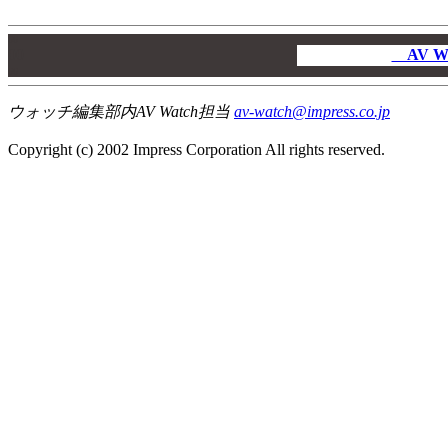
00
00
AV W
00
ウォッチ編集部内AV Watch担当
av-watch@impress.co.jp
Copyright (c) 2002 Impress Corporation All rights reserved.