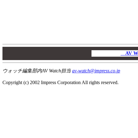
00
00
AV W
00
ウォッチ編集部内AV Watch担当
av-watch@impress.co.jp
Copyright (c) 2002 Impress Corporation All rights reserved.