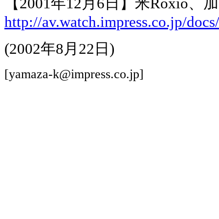
【2001年12月6日】米Roxio、加M
http://av.watch.impress.co.jp/doc
(2002年8月22日)
[yamaza-k@impress.co.jp]