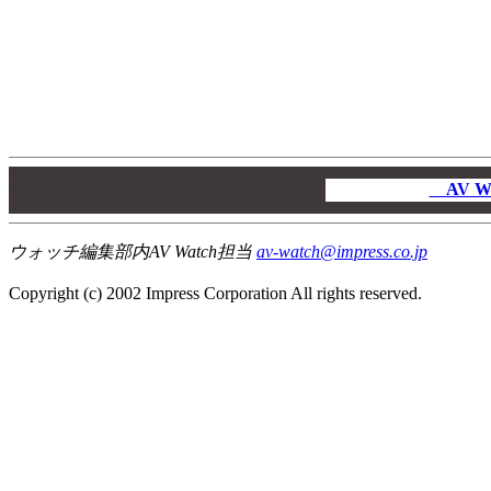
00
00
AV W
00
ウォッチ編集部内AV Watch担当
av-watch@impress.co.jp
Copyright (c) 2002 Impress Corporation All rights reserved.