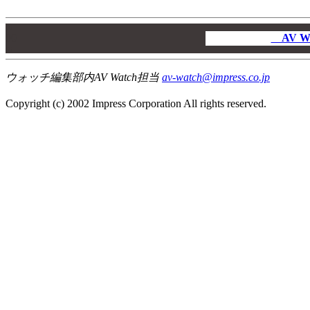
00
00
AV W
00
ウォッチ編集部内AV Watch担当
av-watch@impress.co.jp
Copyright (c) 2002 Impress Corporation All rights reserved.