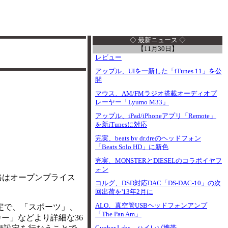
I
◇ 最新ニュース ◇
【11月30日】
レビュー
アップル、UIを一新した「iTunes 11」を公
開
マウス、AM/FMラジオ搭載オーディオプ
レーヤー「Lyumo M33」
アップル、iPad/iPhoneアプリ「Remote」
を新iTunesに対応
完実、beats by dr.dreのヘッドフォン
「Beats Solo HD」に新色
完実、MONSTERとDIESELのコラボイヤフ
ォン
価格はオープンプライス
コルグ、DSD対応DAC「DS-DAC-10」の次
回出荷を'13年2月に
ALO、真空管USBヘッドフォンアンプ
定で、「スポーツ」、
「The Pan Am」
ー」などより詳細な36