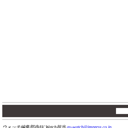
00
00
00
ウォッチ編集部内AV Watch担当
av-watch@impress.co.jp