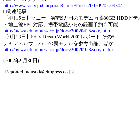
http://www.sony.jp/CorporateCruise/Press/200209/02-0930/
□関連記事
【4月15日】ソニー、実売9万円のモデム内蔵80GB HDDビ
～地上波EPG対応、携帯電話からの録画予約も可能
http://av.watch.impress.co.jp/docs/20020415/sony.htm
【9月13日】Sony Dream World 2002レポート その5
チャンネルサーバーの新モデルを参考出品、ほか
http://av.watch.impress.co.jp/docs/20020913/sony5.htm
(
2002年9月30日
)
[Reported by
usuda@impress.co.jp
]