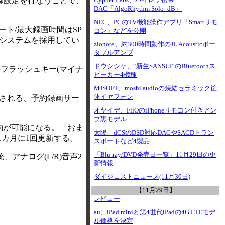
録設定を行なうことで、
Cypher Labs、ハイレゾ携帯
DAC「AlgoRhythm Solo -dB」
NEC、PCのTV機能操作アプリ「Smartリモ
トレート/最大録画時間はSP
コン」などを公開
ガイドシステムを採用してい
zionote、約300時間動作のJL Acousticポー
タブルアンプ
ドウシシャ、“新生SANSUI”のBluetoothス
フラッシュキー(マイナ
ピーカー4機種
MJSOFT、moshi audioの焼結セラミック筐
体イヤフォン
供される、予約録画サー
オヤイデ、FiiOのiPhoneリモコン付きアン
プ黒モデル
予約が可能になる。「おま
太陽、dCSのDSD対応DACやSACDトラン
カ月に1回更新する。
スポートなど4製品
「Blu-ray/DVD発売日一覧」11月29日の更
アナログ(L/R)音声2
新情報
ダイジェストニュース(11月30日)
【11月29日】
レビュー
au、iPad miniと第4世代iPadの4G LTEモデ
ル価格を決定