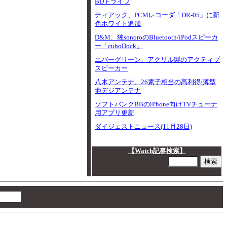
BDドライブ
ティアック、PCMレコーダ「DR-05」に新
色ホワイト追加
D&M、独sonoroのBluetooth/iPodスピーカ
ー「cuboDock」
エバーグリーン、アクリル製のアクティブ
スピーカー
八木アンテナ、26素子相当の高利得/薄型
地デジアンテナ
ソフトバンクBBのiPhone向けTVチューナ
用アプリ更新
ダイジェストニュース(11月28日)
【Watch記事検索】
00