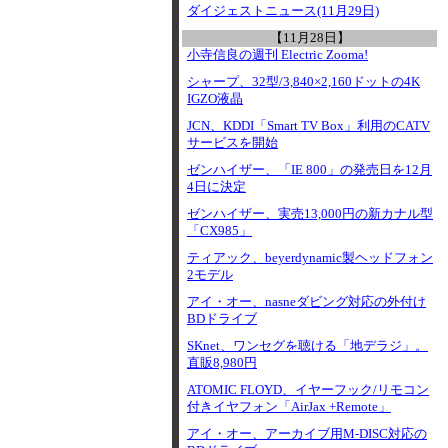
ダイジェストニュース(11月29日)
【11月28日】
小寺信良の週刊 Electric Zooma!
シャープ、32型/3,840×2,160ドットの4K
IGZO液晶
JCN、KDDI「Smart TV Box」利用のCATV
サービスを開始
ゼンハイザー、「IE 800」の発売日を12月
4日に決定
ゼンハイザー、実売13,000円の新カナル型
「CX985」
ティアック、beyerdynamic製ヘッドフォン
2モデル
アイ・オー、nasneダビング対応の外付け
BDドライブ
SKnet、ワンセグを聴ける「地デラジ」。
直販8,980円
ATOMIC FLOYD、イヤーフック/リモコン
付きイヤフォン「AirJax +Remote」
アイ・オー、アーカイブ用M-DISC対応の