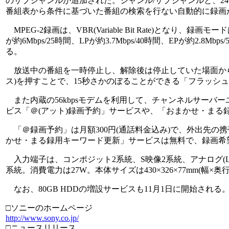
のサブジャンルが追加された。ジャンル/サブジャンルと、2
番組表から条件に基づいた番組の検索を行ない自動的に録画
MPEG-2録画は、VBR(Variable Bit Rate)となり
が約6Mbps/25時間、LPが約3.7Mbps/40時間、EPが約2
る。
放送中の番組を一時停止し、解除後は停止していた場面から
ス)を押すことで、15秒さかのぼることができる「フラッシ
また内蔵の56kbpsモデムを利用して、チャンネルサーバ
ビス「＠(アット)録画予約」サービスや、「おまかせ・まる
「＠録画予約」は月額300円(通話料金込み)で、外出先の携帯
かせ・まる録用キーワード更新」サービスは無料で、録画希
入力端子は、コンポジット2系統、S映像2系統、アナログ(L/
系統。消費電力は27W。本体サイズは430×326×77mm(幅×奥行
なお、80GB HDDの増設サービスも11月1日に開始される。料
□ソニーのホームページ
http://www.sony.co.jp/
□ニュースリリース