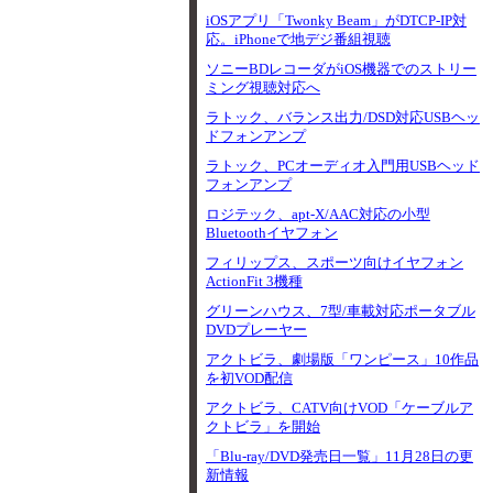
iOSアプリ「Twonky Beam」がDTCP-IP対
応。iPhoneで地デジ番組視聴
ソニーBDレコーダがiOS機器でのストリー
ミング視聴対応へ
ラトック、バランス出力/DSD対応USBヘッ
ドフォンアンプ
ラトック、PCオーディオ入門用USBヘッド
フォンアンプ
ロジテック、apt-X/AAC対応の小型
Bluetoothイヤフォン
フィリップス、スポーツ向けイヤフォン
ActionFit 3機種
グリーンハウス、7型/車載対応ポータブル
DVDプレーヤー
アクトビラ、劇場版「ワンピース」10作品
を初VOD配信
アクトビラ、CATV向けVOD「ケーブルア
クトビラ」を開始
「Blu-ray/DVD発売日一覧」11月28日の更
新情報