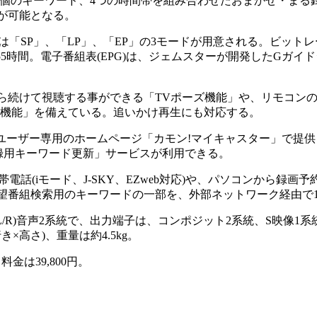
4個のキーワード、4つの時間帯を組み合わせたおまかせ・まる
が可能となる。
、録画モードは「SP」、「LP」、「EP」の3モードが用意される。ビッ
.8Mbps/55時間。電子番組表(EPG)は、ジェムスターが開発したG
続けて視聴する事ができる「TVポーズ機能」や、リモコンの
ュ機能」を備えている。追いかけ再生にも対応する。
ーユーザー専用のホームページ「カモン!マイキャスター」で提
録用キーワード更新」サービスが利用できる。
電話(iモード、J-SKY、EZweb対応)や、パソコンから録画
望番組検索用のキーワードの一部を、外部ネットワーク経由で1
R)音声2系統で、出力端子は、コンポジット2系統、S映像1系統、
き×高さ)、重量は約4.5kg。
金は39,800円。