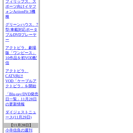
フィリップス、ス
ポーツ向けイヤフ
ォンActionFit 3機
種
グリーンハウス、7
型/車載対応ポータ
ブルDVDプレーヤ
ー
アクトビラ、劇場
版「ワンピース」
10作品を初VOD配
信
アクトビラ、
CATV向け
VOD「ケーブルア
クトビラ」を開始
「Blu-ray/DVD発売
日一覧」11月28日
の更新情報
ダイジェストニュ
ース(11月29日)
【11月28日】
小寺信良の週刊