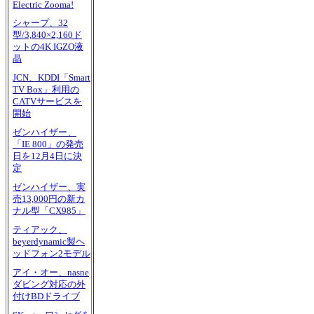
Electric Zooma!
シャープ、32
型/3,840×2,160ド
ットの4K IGZO液
晶
JCN、KDDI「Smart
TV Box」利用の
CATVサービスを
開始
ゼンハイザー、
「IE 800」の発売
日を12月4日に決
定
ゼンハイザー、実
売13,000円の新カ
ナル型「CX985」
ティアック、
beyerdynamic製ヘ
ッドフォン2モデル
アイ・オー、nasne
ダビング対応の外
付けBDドライブ