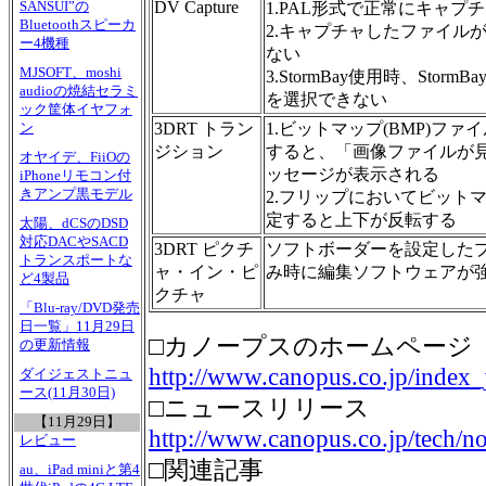
DV Capture
SANSUI”の
1.PAL形式で正常にキャプ
Bluetoothスピーカ
2.キャプチャしたファイルが S
ー4機種
ない
MJSOFT、moshi
3.StormBay使用時、Stor
audioの焼結セラミ
を選択できない
ック筐体イヤフォ
3DRT トラン
1.ビットマップ(BMP)フ
ン
ジション
すると、「画像ファイルが
オヤイデ、FiiOの
ッセージが表示される
iPhoneリモコン付
きアンプ黒モデル
2.フリップにおいてビット
定すると上下が反転する
太陽、dCSのDSD
対応DACやSACD
3DRT ピクチ
ソフトボーダーを設定した
トランスポートな
ャ・イン・ピ
み時に編集ソフトウェアが
ど4製品
クチャ
「Blu-ray/DVD発売
日一覧」11月29日
□カノープスのホームページ
の更新情報
http://www.canopus.co.jp/index_
ダイジェストニュ
ース(11月30日)
□ニュースリリース
【11月29日】
http://www.canopus.co.jp/tech/n
レビュー
□関連記事
au、iPad miniと第4