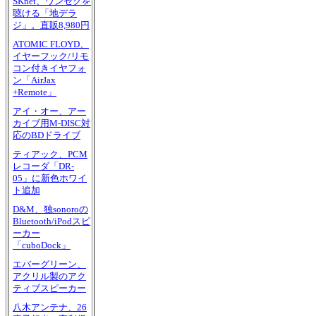
SKnet、ワンセグを
聴ける「地デラ
ジ」。直販8,980円
ATOMIC FLOYD、
イヤーフック/リモ
コン付きイヤフォ
ン「AirJax
+Remote」
アイ・オー、アー
カイブ用M-DISC対
応のBDドライブ
ティアック、PCM
レコーダ「DR-
05」に新色ホワイ
ト追加
D&M、独sonoroの
Bluetooth/iPodスピ
ーカー
「cuboDock」
エバーグリーン、
アクリル製のアク
ティブスピーカー
八木アンテナ、26