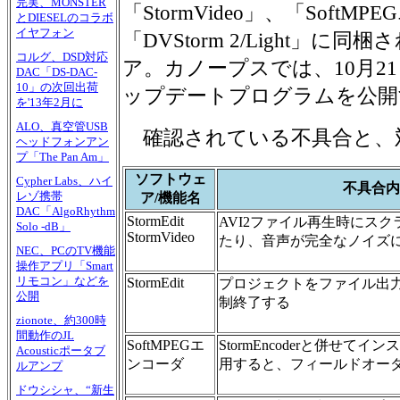
完実、MONSTER
「StormVideo」、「Soft
とDIESELのコラボ
イヤフォン
「DVStorm 2/Light」
コルグ、DSD対応
ア。カノープスでは、10月2
DAC「DS-DAC-
10」の次回出荷
ップデートプログラムを公開
を'13年2月に
ALO、真空管USB
確認されている不具合と、
ヘッドフォンアン
プ「The Pan Am」
ソフトウェ
Cypher Labs、ハイ
不具合内
レゾ携帯
ア/機能名
DAC「AlgoRhythm
StormEdit
AVI2ファイル再生時にス
Solo -dB」
StormVideo
たり、音声が完全なノイズ
NEC、PCのTV機能
操作アプリ「Smart
リモコン」などを
StormEdit
プロジェクトをファイル出力する
公開
制終了する
zionote、約300時
間動作のJL
SoftMPEGエ
StormEncoderと併せて
Acousticポータブ
ンコーダ
用すると、フィールドオー
ルアンプ
ドウシシャ、“新生