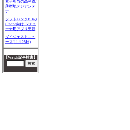
素子相当の高利得/
薄型地デジアンテ
ナ
ソフトバンクBBの
iPhone向けTVチュ
ーナ用アプリ更新
ダイジェストニュ
ース(11月28日)
【Watch記事検索】