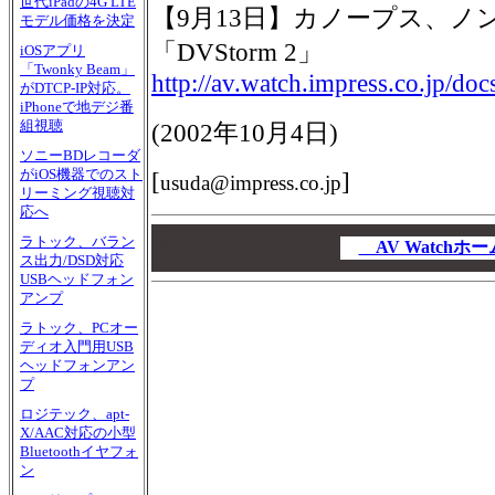
世代iPadの4G LTE
【9月13日】カノープス、ノ
モデル価格を決定
「DVStorm 2」
iOSアプリ
「Twonky Beam」
http://av.watch.impress.co.jp/d
がDTCP-IP対応。
iPhoneで地デジ番
組視聴
(
2002年10月4日
)
ソニーBDレコーダ
がiOS機器でのスト
[
]
usuda@impress.co.jp
リーミング視聴対
応へ
00
ラトック、バラン
00
AV Watch
ス出力/DSD対応
00
USBヘッドフォン
アンプ
ラトック、PCオー
ディオ入門用USB
ヘッドフォンアン
プ
ロジテック、apt-
X/AAC対応の小型
Bluetoothイヤフォ
ン