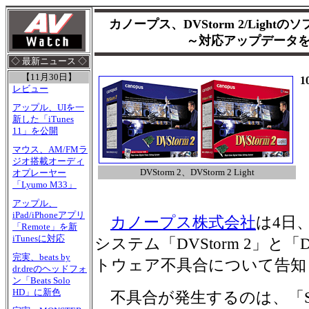
カノープス、DVStorm 2/Ligh
～対応アップデータを1
◇ 最新ニュース ◇
【11月30日】
1
レビュー
アップル、UIを一
新した「iTunes
11」を公開
マウス、AM/FMラ
ジオ搭載オーディ
DVStorm 2、DVStorm 2 Light
オプレーヤー
「Lyumo M33」
アップル、
iPad/iPhoneアプリ
カノープス株式会社
は4日
「Remote」を新
iTunesに対応
システム「DVStorm 2」と「DVS
完実、beats by
トウェア不具合について告知
dr.dreのヘッドフォ
ン「Beats Solo
HD」に新色
不具合が発生するのは、「Stor