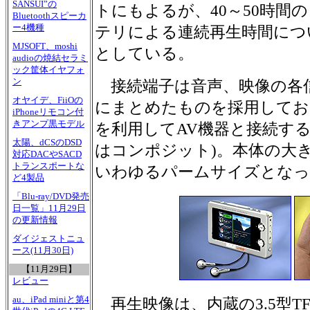
SANSUI”の
トにもよるが、40～50時間
Bluetoothスピーカ
ー4機種
テリによる連続再生時間につ
MJSOFT、moshi
としている。
audioの焼結セラミ
ック筐体イヤフォ
ン
接続端子は音声、映像の各信
オヤイデ、FiiOの
にまとめたものを採用してお
iPhoneリモコン付
きアンプ黒モデル
を利用してAV機器と接続す
太陽、dCSのDSD
はコンポジット)。本体の大きさは
対応DACやSACD
トランスポートな
いわゆるパームサイズとなっ
ど4製品
「Blu-ray/DVD発売
日一覧」11月29日
の更新情報
ダイジェストニュ
ース(11月30日)
【11月29日】
レビュー
au、iPad miniと第4
再生映像は、内蔵の3.5型T