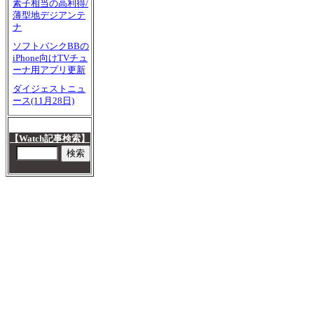
素子相当の高利得/
薄型地デジアンテ
ナ
ソフトバンクBBの
iPhone向けTVチュ
ーナ用アプリ更新
ダイジェストニュ
ース(11月28日)
【Watch記事検索】