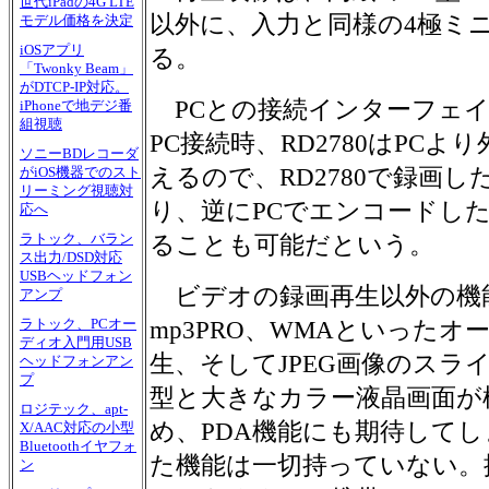
世代iPadの4G LTE
以外に、入力と同様の4極ミ
モデル価格を決定
iOSアプリ
る。
「Twonky Beam」
がDTCP-IP対応。
PCとの接続インターフェイスに
iPhoneで地デジ番
組視聴
PC接続時、RD2780はPC
ソニーBDレコーダ
えるので、RD2780で録画し
がiOS機器でのスト
リーミング視聴対
り、逆にPCでエンコードした映
応へ
ラトック、バラン
ることも可能だという。
ス出力/DSD対応
USBヘッドフォン
ビデオの録画再生以外の機能
アンプ
ラトック、PCオー
mp3PRO、WMAといった
ディオ入門用USB
生、そしてJPEG画像のスライ
ヘッドフォンアン
プ
型と大きなカラー液晶画面が
ロジテック、apt-
め、PDA機能にも期待して
X/AAC対応の小型
Bluetoothイヤフォ
た機能は一切持っていない。
ン