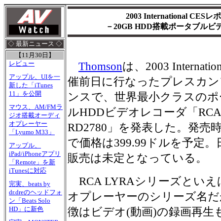
2003 International C
－20GB HDD搭載ポータブル
◇ 最新ニュース ◇
【11月30日】
レビュー
Thomson
は、2003 Internatio
アップル、UIを一
催前日に行なったプレスカン
新した「iTunes
11」を公開
ンスで、世界最小クラスのポ
マウス、AM/FMラ
ルHDDビデオレコーダ「RCA 
ジオ搭載オーディ
オプレーヤー
RD2780」を発表した。発売
「Lyumo M33」
で価格は399.99ドルを予定
アップル、
iPad/iPhoneアプリ
販売は未定となっている。
「Remote」を新
iTunesに対応
RCA LYRAシリーズとい
完実、beats by
dr.dreのヘッドフォ
オプレーヤーのシリーズ名だ
ン「Beats Solo
HD」に新色
徴はビデオ(動画)の録画再