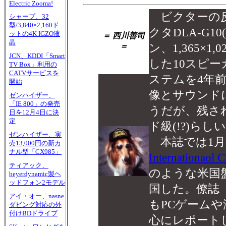
Electric Zooma!
ビクターの反
シャープ、32
型/3,840×2,160ド
クタDLA-G10(
ットの4K IGZO液
＝ 西川善司
晶
ン、1,365×1
＝
JCN、KDDI「Smart
した10スピー
TV Box」利用の
CATVサービスを
ステムを4年
開始
像とサウンド
ゼンハイザー、
「IE 800」の発売
うだが、残さ
日を12月4日に決
定
ド級(!?)らし
ゼンハイザー、実
本誌では1月
売13,000円の新カ
ナル型「CX985」
Internationaol 
ティアック、
のような米国
beyerdynamic製ヘ
ッドフォン2モデル
国した。僚誌
アイ・オー、nasne
もPCゲーム
ダビング対応の外
付けBDドライブ
心にレポート