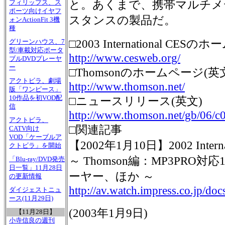
と。あくまで、携帯マルチメ
フィリップス、ス
ポーツ向けイヤフ
スタンスの製品だ。
ォンActionFit 3機
種
□2003 International CE
グリーンハウス、7
型/車載対応ポータ
http://www.cesweb.org/
ブルDVDプレーヤ
ー
□Thomsonのホームページ(英
アクトビラ、劇場
http://www.thomson.net/
版「ワンピース」
10作品を初VOD配
□ニュースリリース(英文)
信
http://www.thomson.net/gb/06/c
アクトビラ、
□関連記事
CATV向け
VOD「ケーブルア
【2002年1月10日】2002 Inter
クトビラ」を開始
～ Thomson編：MP3PRO対
「Blu-ray/DVD発売
日一覧」11月28日
ーヤー、ほか ～
の更新情報
http://av.watch.impress.co.jp/d
ダイジェストニュ
ース(11月29日)
(2003年1月9日)
【11月28日】
小寺信良の週刊