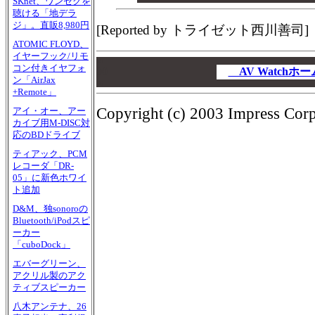
SKnet、ワンセグを
聴ける「地デラ
ジ」。直販8,980円
[Reported by トライゼット西川善司]
ATOMIC FLOYD、
イヤーフック/リモ
00
コン付きイヤフォ
00
AV Watch
ン「AirJax
00
+Remote」
Copyright (c) 2003 Impress Corpo
アイ・オー、アー
カイブ用M-DISC対
応のBDドライブ
ティアック、PCM
レコーダ「DR-
05」に新色ホワイ
ト追加
D&M、独sonoroの
Bluetooth/iPodスピ
ーカー
「cuboDock」
エバーグリーン、
アクリル製のアク
ティブスピーカー
八木アンテナ、26