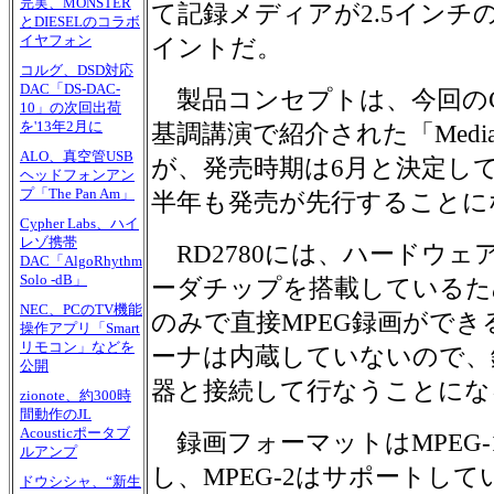
完実、MONSTER
て記録メディアが2.5インチの
とDIESELのコラボ
イヤフォン
イントだ。
コルグ、DSD対応
DAC「DS-DAC-
製品コンセプトは、今回のC
10」の次回出荷
を'13年2月に
基調講演で紹介された「Medi
ALO、真空管USB
が、発売時期は6月と決定してお
ヘッドフォンアン
プ「The Pan Am」
半年も発売が先行することに
Cypher Labs、ハイ
レゾ携帯
RD2780には、ハードウェア
DAC「AlgoRhythm
Solo -dB」
ーダチップを搭載しているた
NEC、PCのTV機能
のみで直接MPEG録画がで
操作アプリ「Smart
リモコン」などを
ーナは内蔵していないので、
公開
器と接続して行なうことにな
zionote、約300時
間動作のJL
Acousticポータブ
録画フォーマットはMPEG-1
ルアンプ
し、MPEG-2はサポートし
ドウシシャ、“新生