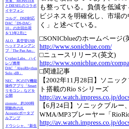
完実、MONSTER
も整っている。負債を低減す
とDIESELのコラボ
イヤフォン
ビジネスを明確化し、市場の
コルグ、DSD対応
DAC「DS-DAC-
く」と述べている。
10」の次回出荷
を'13年2月に
□SONICblueのホームページ(
ALO、真空管USB
http://www.sonicblue.com/
ヘッドフォンアン
プ「The Pan Am」
□ニュースリリース(英文)
Cypher Labs、ハイ
http://www.sonicblue.com/comp
レゾ携帯
DAC「AlgoRhythm
□関連記事
Solo -dB」
【2002年11月28日】ソニッ
NEC、PCのTV機能
操作アプリ「Smart
ト搭載のRio Sシリーズ
リモコン」などを
公開
http://av.watch.impress.co.jp/do
zionote、約300時
【6月24日】ソニックブルー、2
間動作のJL
WMA/MP3プレーヤー「RioRi
Acousticポータブ
ルアンプ
http://av.watch.impress.co.jp/do
ドウシシャ、“新生