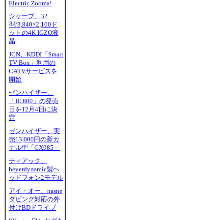
Electric Zooma!
シャープ、32
型/3,840×2,160ド
ットの4K IGZO液
晶
JCN、KDDI「Smart
TV Box」利用の
CATVサービスを
開始
ゼンハイザー、
「IE 800」の発売
日を12月4日に決
定
ゼンハイザー、実
売13,000円の新カ
ナル型「CX985」
ティアック、
beyerdynamic製ヘ
ッドフォン2モデル
アイ・オー、nasne
ダビング対応の外
付けBDドライブ