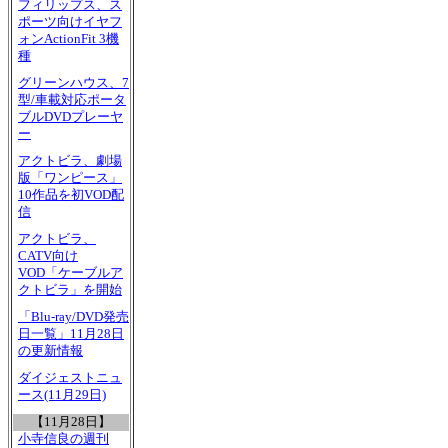
フィリップス、ス
ポーツ向けイヤフ
ォンActionFit 3機
種
グリーンハウス、7
型/車載対応ポータ
ブルDVDプレーヤ
ー
アクトビラ、劇場
版「ワンピース」
10作品を初VOD配
信
アクトビラ、
CATV向け
VOD「ケーブルア
クトビラ」を開始
「Blu-ray/DVD発売
日一覧」11月28日
の更新情報
ダイジェストニュ
ース(11月29日)
【11月28日】
小寺信良の週刊