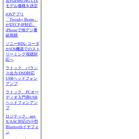
世代iPadの4G LTE
モデル価格を決定
iOSアプリ
「Twonky Beam」
がDTCP-IP対応。
iPhoneで地デジ番
組視聴
ソニーBDレコーダ
がiOS機器でのスト
リーミング視聴対
応へ
ラトック、バラン
ス出力/DSD対応
USBヘッドフォン
アンプ
ラトック、PCオー
ディオ入門用USB
ヘッドフォンアン
プ
ロジテック、apt-
X/AAC対応の小型
Bluetoothイヤフォ
ン