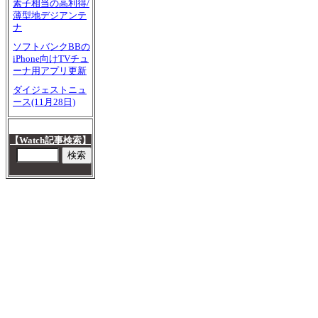
素子相当の高利得/
薄型地デジアンテ
ナ
ソフトバンクBBの
iPhone向けTVチュ
ーナ用アプリ更新
ダイジェストニュ
ース(11月28日)
【Watch記事検索】