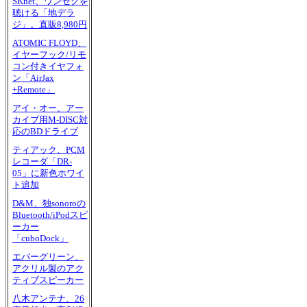
SKnet、ワンセグを
聴ける「地デラ
ジ」。直販8,980円
ATOMIC FLOYD、
イヤーフック/リモ
コン付きイヤフォ
ン「AirJax
+Remote」
アイ・オー、アー
カイブ用M-DISC対
応のBDドライブ
ティアック、PCM
レコーダ「DR-
05」に新色ホワイ
ト追加
D&M、独sonoroの
Bluetooth/iPodスピ
ーカー
「cuboDock」
エバーグリーン、
アクリル製のアク
ティブスピーカー
八木アンテナ、26