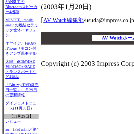
SANSUI”の
(
2003年1月20日
)
Bluetoothスピーカ
ー4機種
[
AV Watch編集部
/
usuda@impress.co.j
MJSOFT、moshi
audioの焼結セラミ
ック筐体イヤフォ
00
ン
00
AV Watch
オヤイデ、FiiOの
00
iPhoneリモコン付
きアンプ黒モデル
太陽、dCSのDSD
Copyright (c) 2003 Impress Corpo
対応DACやSACD
トランスポートな
ど4製品
「Blu-ray/DVD発売
日一覧」11月29日
の更新情報
ダイジェストニュ
ース(11月30日)
【11月29日】
レビュー
au、iPad miniと第4