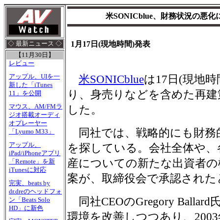
米SONICblue、財務状況の
1月17日(現地時間)発表
◇ 最新ニュース ◇
【11月30日】
レビュー
アップル、UIを一
米SONICblue
は17日(現地
新した「iTunes
り、身売りなどを含めた再建
11」を公開
マウス、AM/FMラ
した。
ジオ搭載オーディ
オプレーヤー
同社では、戦略的にも財務
「Lyumo M33」
アップル、
を探している。会社全体や、
iPad/iPhoneアプリ
産についての新たな出資者の
「Remote」を新
iTunesに対応
案が、取締役会で承認された
完実、beats by
dr.dreのヘッドフォ
同社CEOのGregory Ballar
ン「Beats Solo
HD」に新色
環境を改善しつつあり、200