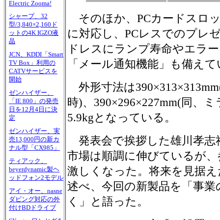
Electric Zooma!
そのほか、PCカードスロッ
シャープ、32
型/3,840×2,160ド
に対応し、PCレスでのプレ
ットの4K IGZO液
晶
ドレスにランプ寿命やエラー
JCN、KDDI「Smart
「メール通知機能」も備えて
TV Box」利用の
CATVサービスを
開始
外形寸法は390×313×313
ゼンハイザー、
時)、390×296×227mm(
「IE 800」の発売
日を12月4日に決
5.9kgとなっている。
定
ゼンハイザー、実
発表会で挨拶した雄川孝志
売13,000円の新カ
ナル型「CX985」
市場は順調に伸びているが、
ティアック、
激しくなった。将来を見据え
beyerdynamic製ヘ
ッドフォン2モデル
述べ、今回の新製品を「事業
アイ・オー、nasne
く」と語った。
ダビング対応の外
付けBDドライブ