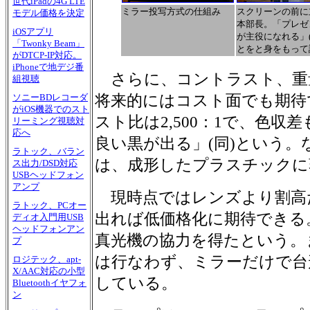
世代iPadの4G LTE
ミラー投写方式の仕組み
スクリーンの前に
モデル価格を決定
本部長。「プレゼ
iOSアプリ
が主役になれる」(
「Twonky Beam」
とをと身をもって
がDTCP-IP対応。
iPhoneで地デジ番
さらに、コントラスト、重
組視聴
将来的にはコスト面でも期待
ソニーBDレコーダ
がiOS機器でのスト
スト比は2,500：1で、色収
リーミング視聴対
応へ
良い黒が出る」(同)という。
ラトック、バラン
は、成形したプラスチックに
ス出力/DSD対応
USBヘッドフォン
アンプ
現時点ではレンズより割高
ラトック、PCオー
出れば低価格化に期待できる
ディオ入門用USB
ヘッドフォンアン
真光機の協力を得たという。
プ
は行なわず、ミラーだけで台
ロジテック、apt-
X/AAC対応の小型
している。
Bluetoothイヤフォ
ン