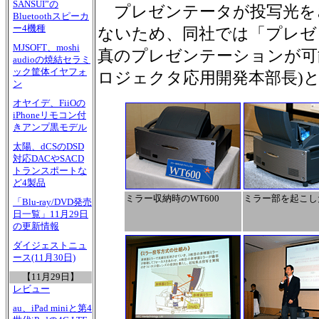
SANSUI”の
プレゼンテータが投写光を
Bluetoothスピーカ
ー4機種
ないため、同社では「プレゼ
MJSOFT、moshi
真のプレゼンテーションが可
audioの焼結セラミ
ック筐体イヤフォ
ロジェクタ応用開発本部長)
ン
オヤイデ、FiiOの
iPhoneリモコン付
きアンプ黒モデル
太陽、dCSのDSD
対応DACやSACD
トランスポートな
ど4製品
ミラー収納時のWT600
ミラー部を起こし
「Blu-ray/DVD発売
日一覧」11月29日
の更新情報
ダイジェストニュ
ース(11月30日)
【11月29日】
レビュー
au、iPad miniと第4