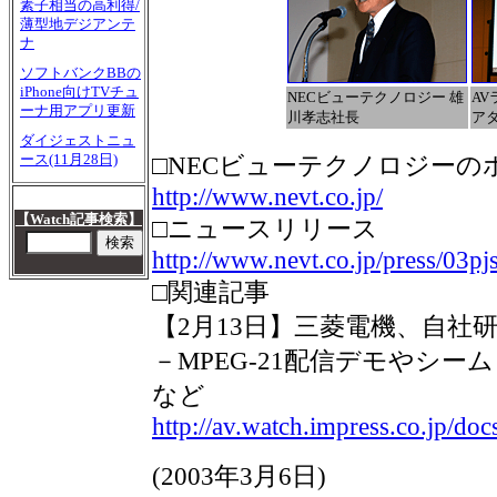
素子相当の高利得/
薄型地デジアンテ
ナ
ソフトバンクBBの
iPhone向けTVチュ
NECビューテクノロジー 雄
A
ーナ用アプリ更新
川孝志社長
ア
ダイジェストニュ
ース(11月28日)
□NECビューテクノロジーの
http://www.nevt.co.jp/
【Watch記事検索】
□ニュースリリース
http://www.nevt.co.jp/press/03pj
□関連記事
【2月13日】三菱電機、自社
－MPEG-21配信デモやシー
など
http://av.watch.impress.co.jp/d
(2003年3月6日)