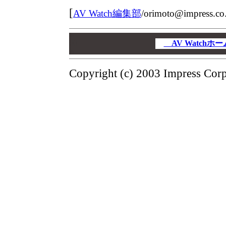
[
AV Watch編集部
/
orimoto@impress.co.
00
00
AV Watch
00
Copyright (c) 2003 Impress Corpo