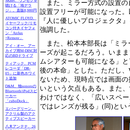
SKnet、ワンセグを
また、ミラー方式の設置の
聴ける「地デラ
設置フリーが可能になった。
ジ」。直販8,980円
ATOMIC FLOYD、
『人に優しいプロジェクタ』
イヤーフック/リモ
コン付きイヤフォ
強調した。
ン「AirJax
+Remote」
また、松本本部長は「ミラ
アイ・オー、アー
カイブ用M-DISC対
ーズが起こるだろう。いまま
応のBDドライブ
ムシアターも可能になる」と
ティアック、PCM
レコーダ「DR-
後の本命」とした。ただし、W
05」に新色ホワイ
ないため、現時点では画面の
ト追加
D&M、独sonoroの
いという欠点もある。また、
Bluetooth/iPodスピ
わけではなく、「広いスペー
ーカー
「cuboDock」
ではレンズが残る」(同)とい
エバーグリーン、
アクリル製のアク
ティブスピーカー
八木アンテナ、26