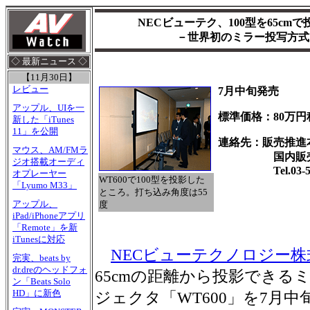
NECビューテク、100型を65cm
－世界初のミラー投写方式
◇ 最新ニュース ◇
【11月30日】
レビュー
7月中旬発売
アップル、UIを一
標準価格：80万円
新した「iTunes
11」を公開
連絡先：販売推進
マウス、AM/FMラ
国内販売
ジオ搭載オーディ
Tel.03-523
オプレーヤー
WT600で100型を投影した
「Lyumo M33」
ところ。打ち込み角度は55
アップル、
度
iPad/iPhoneアプリ
「Remote」を新
iTunesに対応
NECビューテクノロジー株
完実、beats by
dr.dreのヘッドフォ
65cmの距離から投影できる
ン「Beats Solo
HD」に新色
ジェクタ「WT600」を7月