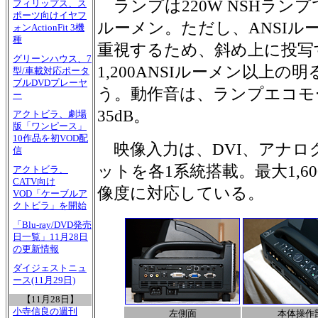
ランプは220W NSHランプで
フィリップス、ス
ポーツ向けイヤフ
ルーメン。ただし、ANSIル
ォンActionFit 3機
種
重視するため、斜め上に投写す
グリーンハウス、7
1,200ANSIルーメン以上
型/車載対応ポータ
ブルDVDプレーヤ
う。動作音は、ランプエコモー
ー
35dB。
アクトビラ、劇場
版「ワンピース」
10作品を初VOD配
映像入力は、DVI、アナログ
信
ットを各1系統搭載。最大1,60
アクトビラ、
CATV向け
像度に対応している。
VOD「ケーブルア
クトビラ」を開始
「Blu-ray/DVD発売
日一覧」11月28日
の更新情報
ダイジェストニュ
ース(11月29日)
【11月28日】
小寺信良の週刊
左側面
本体操作