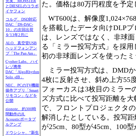
完実、MONSTER
た。価格は80万円程度を予定
とDIESELのコラボ
イヤフォン
WT600は、解像度1,024×7
コルグ、DSD対応
DAC「DS-DAC-
を搭載したデータ向けDLP
10」の次回出荷
を'13年2月に
は、レンズではなく、非球面
ALO、真空管USB
る「ミラー投写方式」を採用
ヘッドフォンアン
プ「The Pan Am」
初の非球面レンズを使ったミ
Cypher Labs、ハイ
レゾ携帯
ミラー投写方式は、DMDか
DAC「AlgoRhythm
Solo -dB」
4枚に反射させ、斜め上方55
NEC、PCのTV機能
フォーカスは3枚目のミラー
操作アプリ「Smart
リモコン」などを
ズ方式に比べて投写距離を大
公開
で、フロントプロジェクタの
zionote、約300時
間動作のJL
解消したとしている。投写距離は
Acousticポータブ
ルアンプ
が25cm、80型が45cm、100型
ドウシシャ、“新生