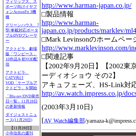
フィリップス、ス
http://www.harman-japan.co.jp/
ポーツ向けイヤフ
ォンActionFit 3機
□製品情報
種
http://www.harman-
グリーンハウス、7
japan.co.jp/products/marklev/m
型/車載対応ポータ
ブルDVDプレーヤ
□Mark Levinsonのホームペー
ー
http://www.marklevinson.com/i
アクトビラ、劇場
版「ワンピース」
□関連記事
10作品を初VOD配
信
【2002年9月20日】【200
アクトビラ、
ーディオショウ その2】
CATV向け
VOD「ケーブルア
アキュフェーズ、HS-Link
クトビラ」を開始
http://av.watch.impress.co.jp/do
「Blu-ray/DVD発売
日一覧」11月28日
(
2003年3月10日
)
の更新情報
ダイジェストニュ
[
AV Watch編集部
/
yamaza-k@impress.c
ース(11月29日)
【11月28日】
小寺信良の週刊
00