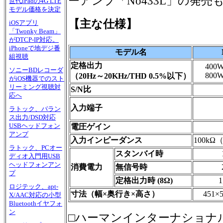
ーアンプ「No433L」の発
世代iPadの4G LTE
モデル価格を決定
【主な仕様】
iOSアプリ
「Twonky Beam」
がDTCP-IP対応。
iPhoneで地デジ番
モデル名
N
組視聴
定格出力
400W
ソニーBDレコーダ
800W
（20Hz～20KHz/THD 0.5%以下）
がiOS機器でのスト
リーミング視聴対
S/N比
応へ
入力端子
ラトック、バラン
ス出力/DSD対応
USBヘッドフォン
電圧ゲイン
アンプ
入力インピーダンス
100k
ラトック、PCオー
スタンバイ時
ディオ入門用USB
ヘッドフォンアン
消費電力
無信号時
プ
定格出力時 (8Ω)
1
ロジテック、apt-
寸法（幅×奥行き×高さ）
451×
X/AAC対応の小型
Bluetoothイヤフォ
ン
□ハーマンインターナショナ