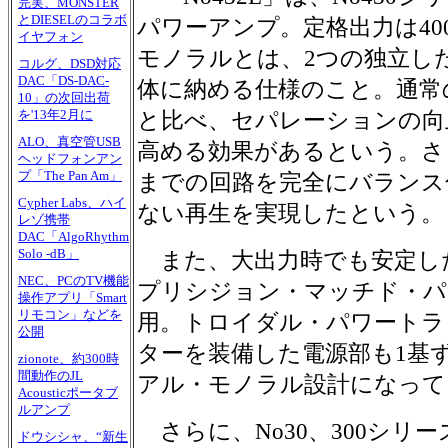
完実、MONSTER
とDIESELのコラボ
パワーアンプ。定格出力は400W
イヤフォン
モノラルとは、2つの独立し
コルグ、DSD対応
DAC「DS-DAC-
体に納める仕様のこと。通常
10」の次回出荷
を'13年2月に
と比べ、セパレーションの向
ALO、真空管USB
高める効果があるという。さ
ヘッドフォンアン
プ「The Pan Am」
までの回路を完全にバランス
Cypher Labs、ハイ
ない再生を実現したという。
レゾ携帯
DAC「AlgoRhythm
Solo -dB」
また、大出力時でも安定した出
NEC、PCのTV機能
プリシジョン・マッチド・パ
操作アプリ「Smart
リモコン」などを
用。トロイダル・パワートラ
公開
ターを装備した電源部も1基
zionote、約300時
間動作のJL
アル・モノラル設計になって
Acousticポータブ
ルアンプ
さらに、No30、300シリ
ドウシシャ、“新生