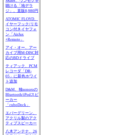
SKnet、ワンセグを
聴ける「地デラ
ジ」。直販8,980円
ATOMIC FLOYD、
イヤーフック/リモ
コン付きイヤフォ
ン「AirJax
+Remote」
アイ・オー、アー
カイブ用M-DISC対
応のBDドライブ
ティアック、PCM
レコーダ「DR-
05」に新色ホワイ
ト追加
D&M、独sonoroの
Bluetooth/iPodスピ
ーカー
「cuboDock」
エバーグリーン、
アクリル製のアク
ティブスピーカー
八木アンテナ、26