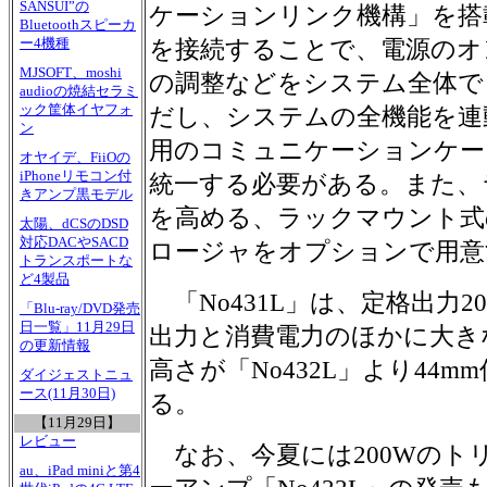
SANSUI”の
ケーションリンク機構」を搭
Bluetoothスピーカ
ー4機種
を接続することで、電源のオ
MJSOFT、moshi
の調整などをシステム全体で
audioの焼結セラミ
ック筐体イヤフォ
だし、システムの全機能を連
ン
用のコミュニケーションケー
オヤイデ、FiiOの
iPhoneリモコン付
統一する必要がある。また、
きアンプ黒モデル
を高める、ラックマウント式
太陽、dCSのDSD
対応DACやSACD
ロージャをオプションで用意
トランスポートな
ど4製品
「No431L」は、定格出力20
「Blu-ray/DVD発売
日一覧」11月29日
出力と消費電力のほかに大き
の更新情報
高さが「No432L」より44m
ダイジェストニュ
ース(11月30日)
る。
【11月29日】
レビュー
なお、今夏には200Wのト
au、iPad miniと第4