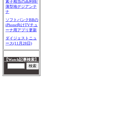
素子相当の高利得/
薄型地デジアンテ
ナ
ソフトバンクBBの
iPhone向けTVチュ
ーナ用アプリ更新
ダイジェストニュ
ース(11月28日)
【Watch記事検索】