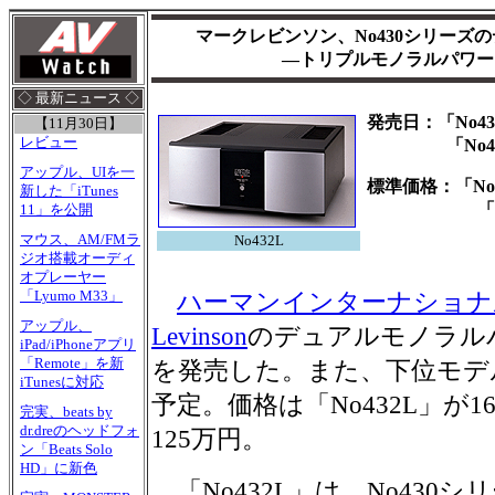
マークレビンソン、No430シリーズ
―トリプルモノラルパワー
◇ 最新ニュース ◇
発売日：「No4
【11月30日】
レビュー
「No431
アップル、UIを一
標準価格：「No4
新した「iTunes
「No431
11」を公開
マウス、AM/FMラ
No432L
ジオ搭載オーディ
オプレーヤー
「Lyumo M33」
ハーマンインターナショナ
アップル、
Levinson
のデュアルモノラルパ
iPad/iPhoneアプリ
「Remote」を新
を発売した。また、下位モデル
iTunesに対応
予定。価格は「No432L」が16
完実、beats by
dr.dreのヘッドフォ
125万円。
ン「Beats Solo
HD」に新色
「No432L」は、No430