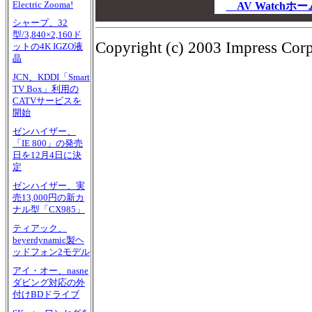
Electric Zooma!
00
AV Watch
00
シャープ、32
型/3,840×2,160ド
Copyright (c) 2003 Impress Corpo
ットの4K IGZO液
晶
JCN、KDDI「Smart
TV Box」利用の
CATVサービスを
開始
ゼンハイザー、
「IE 800」の発売
日を12月4日に決
定
ゼンハイザー、実
売13,000円の新カ
ナル型「CX985」
ティアック、
beyerdynamic製ヘ
ッドフォン2モデル
アイ・オー、nasne
ダビング対応の外
付けBDドライブ