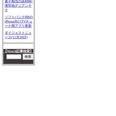
素子相当の高利得/
薄型地デジアンテ
ナ
ソフトバンクBBの
iPhone向けTVチュ
ーナ用アプリ更新
ダイジェストニュ
ース(11月28日)
【Watch記事検索】