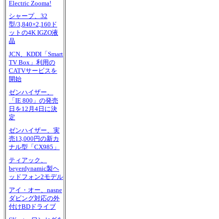
Electric Zooma!
シャープ、32
型/3,840×2,160ド
ットの4K IGZO液
晶
JCN、KDDI「Smart
TV Box」利用の
CATVサービスを
開始
ゼンハイザー、
「IE 800」の発売
日を12月4日に決
定
ゼンハイザー、実
売13,000円の新カ
ナル型「CX985」
ティアック、
beyerdynamic製ヘ
ッドフォン2モデル
アイ・オー、nasne
ダビング対応の外
付けBDドライブ