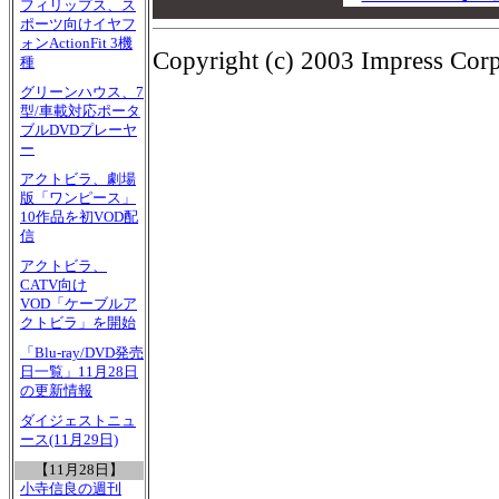
フィリップス、ス
00
ポーツ向けイヤフ
ォンActionFit 3機
Copyright (c) 2003 Impress Corpo
種
グリーンハウス、7
型/車載対応ポータ
ブルDVDプレーヤ
ー
アクトビラ、劇場
版「ワンピース」
10作品を初VOD配
信
アクトビラ、
CATV向け
VOD「ケーブルア
クトビラ」を開始
「Blu-ray/DVD発売
日一覧」11月28日
の更新情報
ダイジェストニュ
ース(11月29日)
【11月28日】
小寺信良の週刊