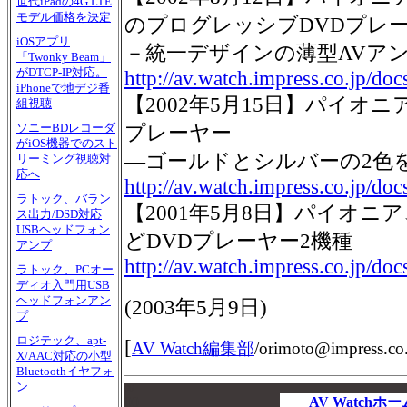
世代iPadの4G LTE
モデル価格を決定
のプログレッシブDVDプレ
iOSアプリ
－統一デザインの薄型AVア
「Twonky Beam」
がDTCP-IP対応。
http://av.watch.impress.co.jp/do
iPhoneで地デジ番
【2002年5月15日】パイオニ
組視聴
ソニーBDレコーダ
プレーヤー
がiOS機器でのスト
―ゴールドとシルバーの2色
リーミング視聴対
応へ
http://av.watch.impress.co.jp/d
ラトック、バラン
【2001年5月8日】パイオニア
ス出力/DSD対応
USBヘッドフォン
どDVDプレーヤー2機種
アンプ
http://av.watch.impress.co.jp/do
ラトック、PCオー
ディオ入門用USB
ヘッドフォンアン
(2003年5月9日)
プ
ロジテック、apt-
[
AV Watch編集部
/
orimoto@impress.co.
X/AAC対応の小型
Bluetoothイヤフォ
ン
00
00
AV Watch