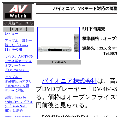
パイオニア、VRモード対応の薄
◇ 最新ニュース ◇
5月下旬発売
【11月30日】
レビュー
標準価格：オープ
アップル、UIを一
新した「iTunes
連絡先：カスタマ
11」を公開
Tel.0070-80
マウス、AM/FMラ
ジオ搭載オーディ
DV-464-S
オプレーヤー
「Lyumo M33」
アップル、
パイオニア株式会社
は、高
iPad/iPhoneアプリ
「Remote」を新
ブDVDプレーヤー「DV-464
iTunesに対応
る。価格はオープンプライス
完実、beats by
dr.dreのヘッドフォ
円前後と見られる。
ン「Beats Solo
HD」に新色