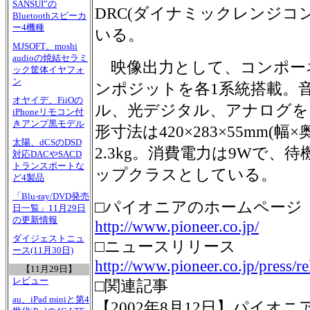
SANSUI”の
DRC(ダイナミックレンジコ
Bluetoothスピーカ
ー4機種
いる。
MJSOFT、moshi
audioの焼結セラミ
映像出力として、コンポーネ
ック筐体イヤフォ
ン
ンポジットを各1系統搭載。
オヤイデ、FiiOの
ル、光デジタル、アナログを
iPhoneリモコン付
きアンプ黒モデル
形寸法は420×283×55mm(
太陽、dCSのDSD
2.3kg。消費電力は9Wで、待
対応DACやSACD
トランスポートな
ップクラスとしている。
ど4製品
「Blu-ray/DVD発売
□パイオニアのホームページ
日一覧」11月29日
の更新情報
http://www.pioneer.co.jp/
ダイジェストニュ
□ニュースリリース
ース(11月30日)
http://www.pioneer.co.jp/press/re
【11月29日】
レビュー
□関連記事
au、iPad miniと第4
【2002年8月12日】パイオ