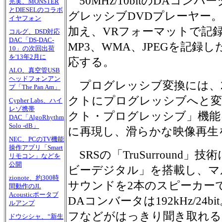
50MHz/10bitのDAコン
完実、MONSTER
とDIESELのコラボ
グレッシブDVDプレーヤー。
イヤフォン
加え、VRフォーマットで記録
コルグ、DSD対応
DAC「DS-DAC-
MP3、WMA、JPEGを記録し
10」の次回出荷
を'13年2月に
応する。
ALO、真空管USB
ヘッドフォンアン
プログレッシブ変換には、2
プ「The Pan Am」
クトにプログレッシブへと変
Cypher Labs、ハイ
レゾ携帯
クト・プログレッシブ」機能
DAC「AlgoRhythm
Solo -dB」
に再現し、滑らかな映像再生
NEC、PCのTV機能
操作アプリ「Smart
SRSの「TruSurround
リモコン」などを
公開
ビーデジタル」を搭載し、マ
zionote、約300時
サウンドを2本のスピーカー
間動作のJL
Acousticポータブ
DAコンバータは192kHz/24
ルアンプ
フなどがはっきり聞き取れる
ドウシシャ、“新生