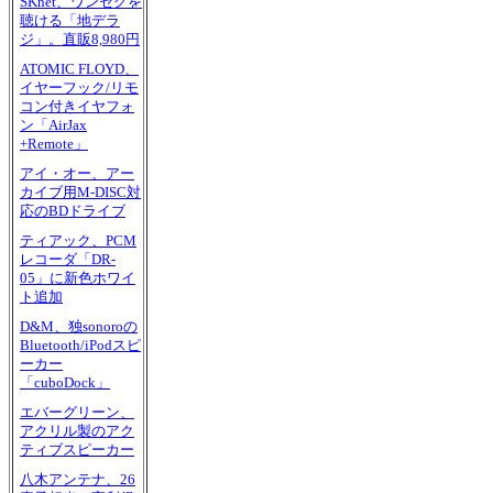
SKnet、ワンセグを
聴ける「地デラ
ジ」。直販8,980円
ATOMIC FLOYD、
イヤーフック/リモ
コン付きイヤフォ
ン「AirJax
+Remote」
アイ・オー、アー
カイブ用M-DISC対
応のBDドライブ
ティアック、PCM
レコーダ「DR-
05」に新色ホワイ
ト追加
D&M、独sonoroの
Bluetooth/iPodスピ
ーカー
「cuboDock」
エバーグリーン、
アクリル製のアク
ティブスピーカー
八木アンテナ、26