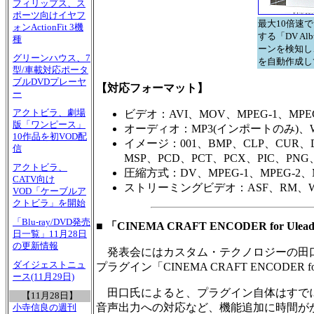
フィリップス、ス
ポーツ向けイヤフ
最大10倍速
ォンActionFit 3機
する「DV A
種
ーンを検知し
グリーンハウス、7
を自動作成し
型/車載対応ポータ
ブルDVDプレーヤ
【対応フォーマット】
ー
アクトビラ、劇場
ビデオ：AVI、MOV、MPEG-1、MPE
版「ワンピース」
オーディオ：MP3(インポートのみ)
10作品を初VOD配
イメージ：001、BMP、CLP、CUR、D
信
MSP、PCD、PCT、PCX、PIC、PNG
アクトビラ、
圧縮方式：DV、MPEG-1、MPEG-2、MPEG、
CATV向け
ストリーミングビデオ：ASF、RM、
VOD「ケーブルア
クトビラ」を開始
「Blu-ray/DVD発売
■ 「CINEMA CRAFT ENCODER for Ul
日一覧」11月28日
の更新情報
発表会にはカスタム・テクノロジーの田口裕
ダイジェストニュ
プラグイン「CINEMA CRAFT ENCODER
ース(11月29日)
田口氏によると、プラグイン自体はすでに
【11月28日】
音声出力への対応など、機能追加に時間が
小寺信良の週刊