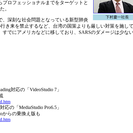
らプロフェッショナルまでをターゲットと
した。
下村慶一社長
で、深刻な社会問題となっている新型肺炎
の行き来を禁止するなど、台湾の国策よりも厳しい対策を施し
すでにアメリカなどに移しており、SARSのダメージは少な
ng対応の「VideoStudio 7」
載
ad.htm
「MediaStudio Pro6.5」
dioからの乗換え版も
ad.htm