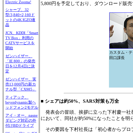
Electric Zooma!
5,800円を予定しており、ダウンロード販
シャープ、32
型/3,840×2,160ド
ットの4K IGZO液
晶
JCN、KDDI「Smart
TV Box」利用の
CATVサービスを
開始
カスタム・テ
ゼンハイザー、
田口課長
「IE 800」の発売
日を12月4日に決
定
ゼンハイザー、実
売13,000円の新カ
ナル型「CX985」
ティアック、
■ シェアは約50%、SARS対策も万全
beyerdynamic製ヘ
ッドフォン2モデル
発表会の冒頭、挨拶に立った下村慶一社長
アイ・オー、nasne
において、同社が約50%になったことを明ら
ダビング対応の外
付けBDドライブ
その要因を下村社長は「初心者からプロ