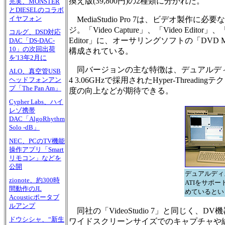
換え版(39,800円)の2種類に分かれた。
完実、MONSTER
とDIESELのコラボ
イヤフォン
MediaStudio Pro 7は、ビデオ製
ジ。「Video Capture」、「Video Editor」、「
コルグ、DSD対応
Editor」に、オーサリングソフトの「DVD Mo
DAC「DS-DAC-
10」の次回出荷
構成されている。
を'13年2月に
同バージョンの主な特徴は、デュアルディスプレ
ALO、真空管USB
4 3.06GHzで採用されたHyper-Thr
ヘッドフォンアン
プ「The Pan Am」
度の向上などが期待できる。
Cypher Labs、ハイ
レゾ携帯
DAC「AlgoRhythm
Solo -dB」
NEC、PCのTV機能
操作アプリ「Smart
リモコン」などを
公開
デュアルディ
zionote、約300時
ATIをサポー
間動作のJL
めているとい
Acousticポータブ
ルアンプ
同社の「VideoStudio 7」と同じく、D
ドウシシャ、“新生
ワイドスクリーンサイズでのキャプチャや