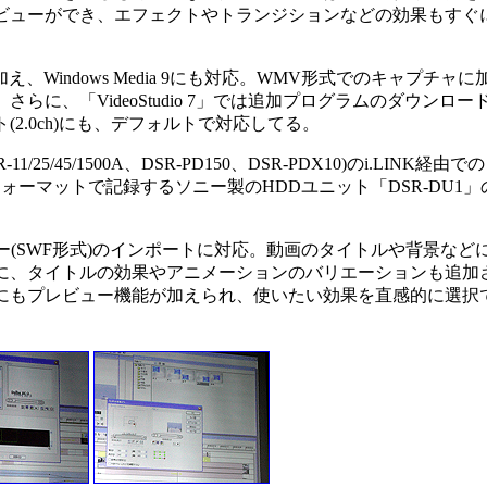
ビューができ、エフェクトやトランジションなどの効果もすぐ
Windows Media 9にも対応。WMV形式でのキャプチャに
に、「VideoStudio 7」では追加プログラムのダウンロー
2.0ch)にも、デフォルトで対応してる。
/45/1500A、DSR-PD150、DSR-PDX10)のi.LINK経由で
ォーマットで記録するソニー製のHDDユニット「DSR-DU1」
ムービー(SWF形式)のインポートに対応。動画のタイトルや背景など
に、タイトルの効果やアニメーションのバリエーションも追加
にもプレビュー機能が加えられ、使いたい効果を直感的に選択