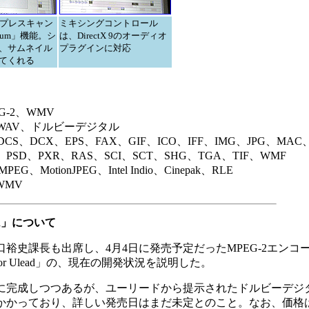
でプレスキャン
ミキシングコントロール
lbum」機能。シ
は、DirectX 9のオーディオ
、サムネイル
プラグインに対応
てくれる
G-2、WMV
、WAV、ドルビーデジタル
CS、DCX、EPS、FAX、GIF、ICO、IFF、IMG、JPG、MAC
、PSD、PXR、RAS、SCI、SCT、SHG、TGA、TIF、WMF
MotionJPEG、Intel Indio、Cinepak、RLE
WMV
ead」について
史課長も出席し、4月4日に発売予定だったMPEG-2エンコ
 for Ulead」の、現在の開発状況を説明した。
完成しつつあるが、ユーリードから提示されたドルビーデジ
かかっており、詳しい発売日はまだ未定とのこと。なお、価格