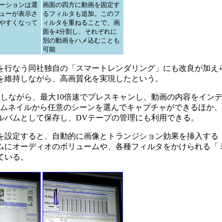
ーションは選
画面の四方に動画を固定す
ューが表示さ
るフィルタも追加。このフ
やすくなって
ィルタを重ねることで、画
面を4分割し、それぞれに
別の動画をハメ込むことも
可能
行なう同社独自の「スマートレンダリング」にも改良が加え
を維持しながら、高画質化を実現したという。
しながら、最大10倍速でプレスキャンし、動画の内容をイン
載。サムネイルから任意のシーンを選んでキャプチャができるほか
ルバムとして保存し、DVテープの管理にも利用できる。
設定すると、自動的に画像とトランジション効果を挿入する
ムにオーディオのボリュームや、各種フィルタをかけられる「
ている。