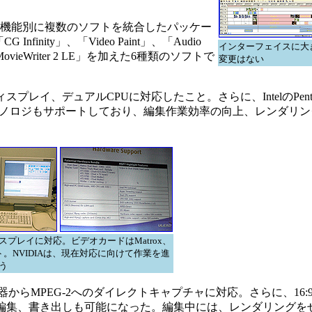
作に必要な機能別に複数のソフトを統合したパッケー
CG Infinity」、「Video Paint」、「Audio
インターフェイスに大
vieWriter 2 LE」を加えた6種類のソフトで
変更はない
イ、デュアルCPUに対応したこと。さらに、IntelのPenti
eadingテクノロジもサポートしており、編集作業効率の向上、レンダリ
スプレイに対応。ビデオカードはMatrox、
ト。NVIDIAは、現在対応に向けて作業を進
う
V機器からMPEG-2へのダイレクトキャプチャに対応。さらに、16:
編集、書き出しも可能になった。編集中には、レンダリングを