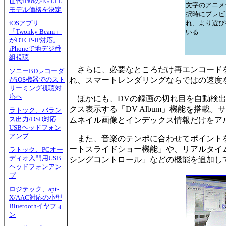
世代iPadの4G LTE
文字のアニメ
モデル価格を決定
択時にプレビ
れ、より選び
iOSアプリ
「Twonky Beam」
いる
がDTCP-IP対応。
iPhoneで地デジ番
組視聴
さらに、必要なところだけ再エンコードを
ソニーBDレコーダ
れ、スマートレンダリングならではの速度
がiOS機器でのスト
リーミング視聴対
応へ
ほかにも、DVの録画の切れ目を自動検出
クス表示する「DV Album」機能を搭
ラトック、バラン
ス出力/DSD対応
ムネイル画像とインデックス情報だけをア
USBヘッドフォン
アンプ
また、音楽のテンポに合わせてポイントを
ートスライドショー機能」や、リアルタイ
ラトック、PCオー
ディオ入門用USB
シングコントロール」などの機能を追加し
ヘッドフォンアン
プ
ロジテック、apt-
X/AAC対応の小型
Bluetoothイヤフォ
ン