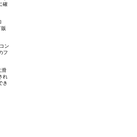
に確
加
ド販
のコン
のフ
に滑
され
でき