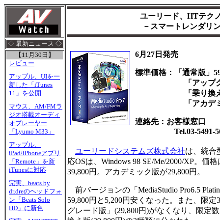
ユーリード、HTテクノロジ
－スマートレンダリン
◇ 最新ニュース ◇
6月27日発売
【11月30日】
レビュー
標準価格：「通常版」59,
アップル、UIを一
「アップグレード版
新した「iTunes
「乗り換え版」3
11」を公開
「アカデミック版」
マウス、AM/FMラ
ジオ搭載オーディ
連絡先：お客様窓口
オプレーヤー
Tel.03-5491-56
「Lyumo M33」
アップル、
ユーリードシステムズ株式会社
は、統合型
iPad/iPhoneアプリ
応OSは、Windows 98 SE/Me/2000/
「Remote」を新
iTunesに対応
39,800円。アカデミック版が29,800円。
完実、beats by
前バージョンの「MediaStudio Pro6.5 Plat
dr.dreのヘッドフォ
59,800円と5,200円安くなった。また、限
ン「Beats Solo
HD」に新色
グレード版」(29,800円)がなくなり、限定数