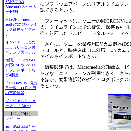
SANSUI”の
にソフトウェアベースのリアルタイムプレ
Bluetoothスピーカ
認できるという。
ー4機種
MJSOFT、moshi
フォーマットは、ソニーのMICROMVに加え、
audioの焼結セラミ
え、タイムライン上での編集、保存も可能。さら
ック筐体イヤフォ
売で対応したドルビーデジタルフォーマット(
ン
オヤイデ、FiiOの
さらに、ソニーの業務用DVカム機器(DSR-11/25
iPhoneリモコン付
トロールと、映像入出力に対応。DVカムフ
きアンプ黒モデル
ァイルもインポートできる。
太陽、dCSのDSD
対応DACやSACD
編集関連では、MacromediaのFlash
トランスポートな
らかなアニメーションが利用できる。さら
ど4製品
るほか、効果選択時のダイアログボックス
「Blu-ray/DVD発売
るという。
日一覧」11月29日
の更新情報
ダイジェストニュ
ース(11月30日)
【11月29日】
レビュー
au、iPad miniと第4