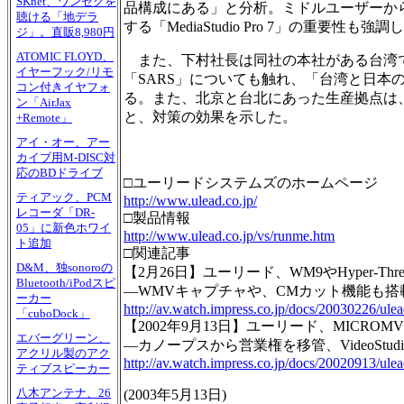
SKnet、ワンセグを
品構成にある」と分析。ミドルユーザーか
聴ける「地デラ
する「MediaStudio Pro 7」の重要性も強調
ジ」。直販8,980円
ATOMIC FLOYD、
また、下村社長は同社の本社がある台湾
イヤーフック/リモ
「SARS」についても触れ、「台湾と日本
コン付きイヤフォ
る。また、北京と台北にあった生産拠点は、
ン「AirJax
と、対策の効果を示した。
+Remote」
アイ・オー、アー
カイブ用M-DISC対
応のBDドライブ
□ユーリードシステムズのホームページ
ティアック、PCM
http://www.ulead.co.jp/
レコーダ「DR-
□製品情報
05」に新色ホワイ
http://www.ulead.co.jp/vs/runme.htm
ト追加
□関連記事
D&M、独sonoroの
【2月26日】ユーリード、WM9やHyper-Threadi
Bluetooth/iPodスピ
―WMVキャプチャや、CMカット機能も搭
ーカー
http://av.watch.impress.co.jp/docs/20030226/ule
「cuboDock」
【2002年9月13日】ユーリード、MICROMV対応の
エバーグリーン、
―カノープスから営業権を移管、VideoStu
アクリル製のアク
http://av.watch.impress.co.jp/docs/20020913/ule
ティブスピーカー
八木アンテナ、26
(
2003年5月13日
)