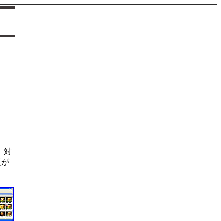
。対
版が