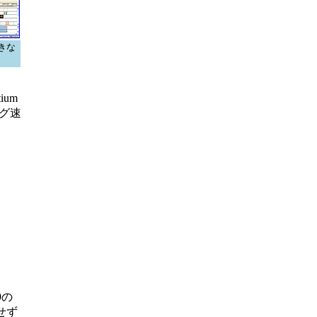
きな
um
ング速
9の
せず