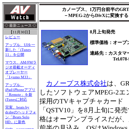
カノープス、1万円台前半のGR
－MPEG-2からDivXに変換する「
◇ 最新ニュース ◇
8月上旬発売
【11月30日】
レビュー
標準価格：オープ
アップル、UIを一
新した「iTunes
連絡先：カスタマ
11」を公開
Tel.078-992
マウス、AM/FMラ
ジオ搭載オーディ
オプレーヤー
「Lyumo M33」
カノープス株式会社
は、G
アップル、
iPad/iPhoneアプリ
したソフトウェアMPEG-2
「Remote」を新
iTunesに対応
採用のTVキャプチャカード
完実、beats by
「QSTV10」を8月上旬に発
dr.dreのヘッドフォ
ン「Beats Solo
格はオープンプライスだが、
HD」に新色
前半の見込み。OSはWindows