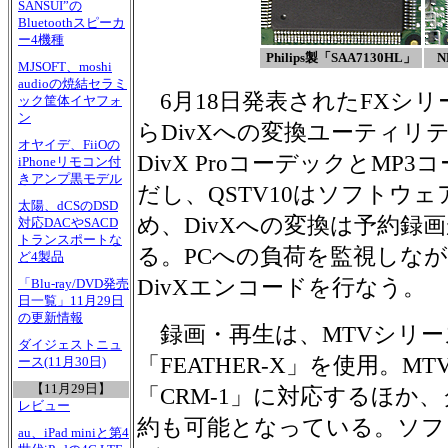
SANSUI”の
Bluetoothスピーカ
ー4機種
Philips製「SAA7130HL」
N
MJSOFT、moshi
audioの焼結セラミ
6月18日発表されたFXシリー
ック筐体イヤフォ
ン
らDivXへの変換ユーティリティ「
オヤイデ、FiiOの
DivX ProコーデックとMP
iPhoneリモコン付
きアンプ黒モデル
だし、QSTV10はソフトウ
太陽、dCSのDSD
め、DivXへの変換は予約録
対応DACやSACD
トランスポートな
る。PCへの負荷を監視しな
ど4製品
DivXエンコードを行なう。
「Blu-ray/DVD発売
日一覧」11月29日
の更新情報
録画・再生は、MTVシリー
ダイジェストニュ
「FEATHER-X」を使用。
ース(11月30日)
【11月29日】
「CRM-1」に対応するほか、
レビュー
約も可能となっている。ソフ
au、iPad miniと第4