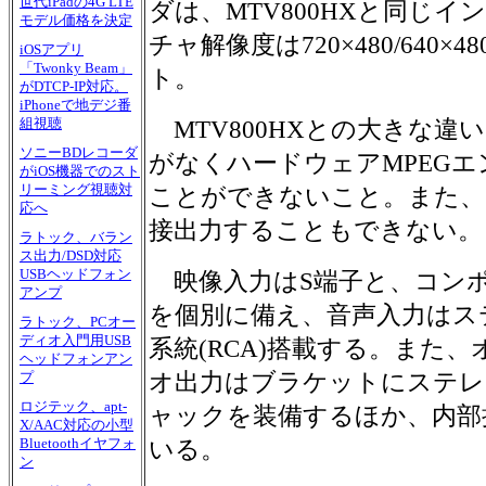
世代iPadの4G LTE
ダは、MTV800HXと同じ
モデル価格を決定
チャ解像度は720×480/640×480/
iOSアプリ
「Twonky Beam」
ト。
がDTCP-IP対応。
iPhoneで地デジ番
組視聴
MTV800HXとの大きな違い
ソニーBDレコーダ
がなくハードウェアMPEG
がiOS機器でのスト
リーミング視聴対
ことができないこと。また、「Vid
応へ
接出力することもできない。
ラトック、バラン
ス出力/DSD対応
USBヘッドフォン
映像入力はS端子と、コン
アンプ
を個別に備え、音声入力はス
ラトック、PCオー
ディオ入門用USB
系統(RCA)搭載する。また、
ヘッドフォンアン
オ出力はブラケットにステレ
プ
ロジテック、apt-
ャックを装備するほか、内部
X/AAC対応の小型
Bluetoothイヤフォ
いる。
ン