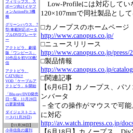
フィリップス、ス
Low-Profileには対応
ポーツ向けイヤフ
ォンActionFit 3機
120×107mmで同社製品と
種
グリーンハウス、7
□カノープスのホームページ
型/車載対応ポータ
http://www.canopus.co.jp/
ブルDVDプレーヤ
ー
□ニュースリリース
アクトビラ、劇場
http://www.canopus.co.jp/press/
版「ワンピース」
10作品を初VOD配
□製品情報
信
http://www.canopus.co.jp/catalo
アクトビラ、
CATV向け
□関連記事
VOD「ケーブルア
【6月6日】カノープス、パ
クトビラ」を開始
「Blu-ray/DVD発売
ンバータ
日一覧」11月28日
－全ての操作がマウスで可能
の更新情報
ダイジェストニュ
に対応
ース(11月29日)
http://av.watch.impress.co.jp/d
【11月28日】
【6月18日】カノープス、D
小寺信良の週刊