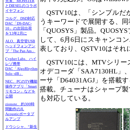
完実、MONSTER
とDIESELのコラボ
イヤフォン
QSTV10は、「シンプル
コルグ、DSD対応
うキーワードで展開する、同
DAC「DS-DAC-
10」の次回出荷
「QUOSYS」製品。QUOS
を'13年2月に
して、6月6日にスキャンコンバ
ALO、真空管USB
ヘッドフォンアン
表しており、QSTV10はそ
プ「The Pan Am」
Cypher Labs、ハイ
QSTV10には、MTVシリーズ
レゾ携帯
DAC「AlgoRhythm
オデコーダ「SAA7130HL
Solo -dB」
ーサ「D64031AGJ」を搭載
NEC、PCのTV機能
操作アプリ「Smart
搭載。チューナはシャープ製
リモコン」などを
公開
も対応している。
zionote、約300時
間動作のJL
Acousticポータブ
ルアンプ
ドウシシャ、“新生