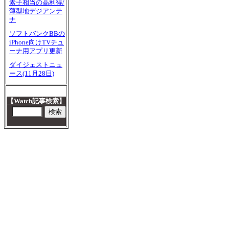
素子相当の高利得/
薄型地デジアンテ
ナ
ソフトバンクBBの
iPhone向けTVチュ
ーナ用アプリ更新
ダイジェストニュ
ース(11月28日)
【Watch記事検索】