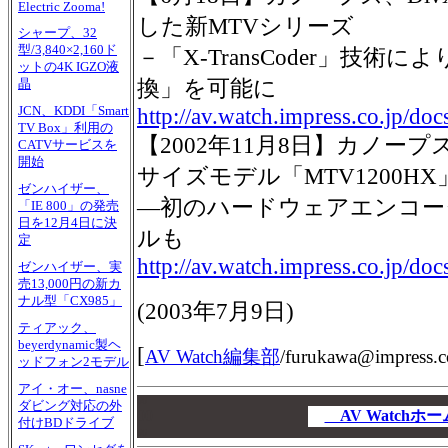
Electric Zooma!
した新MTVシリーズ
シャープ、32
型/3,840×2,160ド
－「X-TransCoder」技術
ットの4K IGZO液
換」を可能に
晶
JCN、KDDI「Smart
http://av.watch.impress.co.jp/d
TV Box」利用の
【2002年11月8日】カノープ
CATVサービスを
開始
サイズモデル「MTV1200HX
ゼンハイザー、
―初のハードウェアエンコー
「IE 800」の発売
日を12月4日に決
ルも
定
http://av.watch.impress.co.jp/d
ゼンハイザー、実
売13,000円の新カ
ナル型「CX985」
(
2003年7月9日
)
ティアック、
beyerdynamic製ヘ
[
AV Watch編集部
/
furukawa@impress.c
ッドフォン2モデル
アイ・オー、nasne
00
ダビング対応の外
00
AV Watch
付けBDドライブ
00