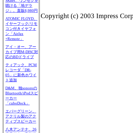
SKnet、ワンセグを
聴ける「地デラ
ジ」。直販8,980円
Copyright (c) 2003 Impress Corpo
ATOMIC FLOYD、
イヤーフック/リモ
コン付きイヤフォ
ン「AirJax
+Remote」
アイ・オー、アー
カイブ用M-DISC対
応のBDドライブ
ティアック、PCM
レコーダ「DR-
05」に新色ホワイ
ト追加
D&M、独sonoroの
Bluetooth/iPodスピ
ーカー
「cuboDock」
エバーグリーン、
アクリル製のアク
ティブスピーカー
八木アンテナ、26