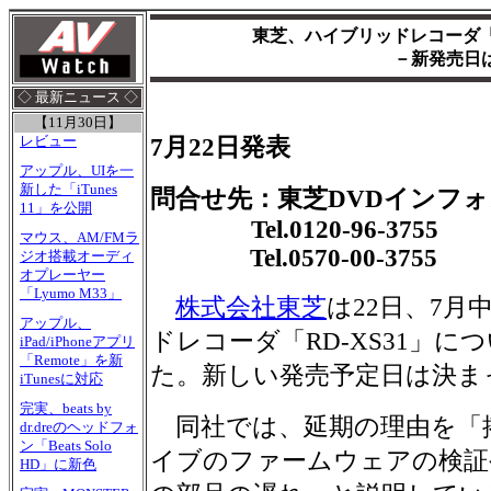
東芝、ハイブリッドレコーダ「R
－新発売日
◇ 最新ニュース ◇
【11月30日】
レビュー
7月22日発表
アップル、UIを一
新した「iTunes
問合せ先：東芝DVDインフ
11」を公開
Tel.0120-96-3755
マウス、AM/FMラ
Tel.0570-00-3755
ジオ搭載オーディ
オプレーヤー
「Lyumo M33」
株式会社東芝
は22日、7
アップル、
ドレコーダ「RD-XS31」
iPad/iPhoneアプリ
「Remote」を新
た。新しい発売予定日は決ま
iTunesに対応
完実、beats by
同社では、延期の理由を「
dr.dreのヘッドフォ
ン「Beats Solo
イブのファームウェアの検証
HD」に新色