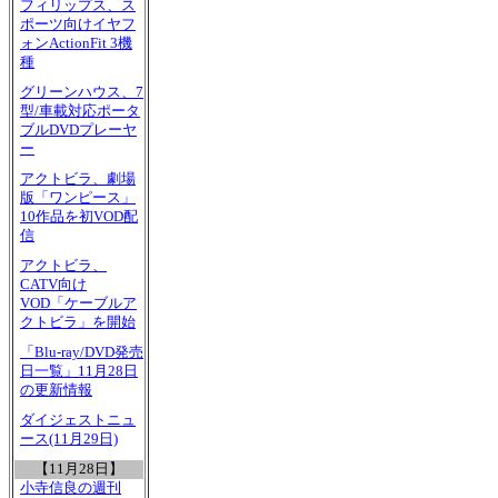
フィリップス、ス
ポーツ向けイヤフ
ォンActionFit 3機
種
グリーンハウス、7
型/車載対応ポータ
ブルDVDプレーヤ
ー
アクトビラ、劇場
版「ワンピース」
10作品を初VOD配
信
アクトビラ、
CATV向け
VOD「ケーブルア
クトビラ」を開始
「Blu-ray/DVD発売
日一覧」11月28日
の更新情報
ダイジェストニュ
ース(11月29日)
【11月28日】
小寺信良の週刊