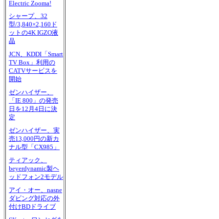
Electric Zooma!
シャープ、32
型/3,840×2,160ド
ットの4K IGZO液
晶
JCN、KDDI「Smart
TV Box」利用の
CATVサービスを
開始
ゼンハイザー、
「IE 800」の発売
日を12月4日に決
定
ゼンハイザー、実
売13,000円の新カ
ナル型「CX985」
ティアック、
beyerdynamic製ヘ
ッドフォン2モデル
アイ・オー、nasne
ダビング対応の外
付けBDドライブ