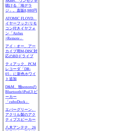
SKnet、ワンセグを
聴ける「地デラ
ジ」。直販8,980円
ATOMIC FLOYD、
イヤーフック/リモ
コン付きイヤフォ
ン「AirJax
+Remote」
アイ・オー、アー
カイブ用M-DISC対
応のBDドライブ
ティアック、PCM
レコーダ「DR-
05」に新色ホワイ
ト追加
D&M、独sonoroの
Bluetooth/iPodスピ
ーカー
「cuboDock」
エバーグリーン、
アクリル製のアク
ティブスピーカー
八木アンテナ、26