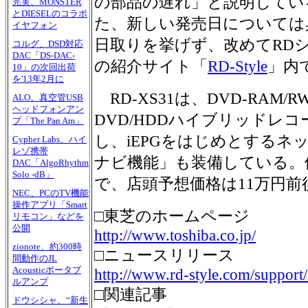
の部品の遅れ」と説明してい
完実、MONSTER
とDIESELのコラボ
た、新しい発売日については
イヤフォン
日取りを挙げず、改めてRD
コルグ、DSD対応
DAC「DS-DAC-
の紹介サイト「
RD-Style
」内
10」の次回出荷
を'13年2月に
RD-XS31は、DVD-RAM/
ALO、真空管USB
ヘッドフォンアン
DVD/HDDハイブリッドレコ
プ「The Pan Am」
し、iEPGをはじめとするネ
Cypher Labs、ハイ
レゾ携帯
ナビ機能」も装備している。
DAC「AlgoRhythm
Solo -dB」
で、店頭予想価格は11万円前
NEC、PCのTV機能
操作アプリ「Smart
□東芝のホームページ
リモコン」などを
公開
http://www.toshiba.co.jp/
zionote、約300時
□ニュースリリース
間動作のJL
Acousticポータブ
http://www.rd-style.com/support/
ルアンプ
□関連記事
ドウシシャ、“新生