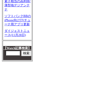
素子相当の高利得/
薄型地デジアンテ
ナ
ソフトバンクBBの
iPhone向けTVチュ
ーナ用アプリ更新
ダイジェストニュ
ース(11月28日)
【Watch記事検索】