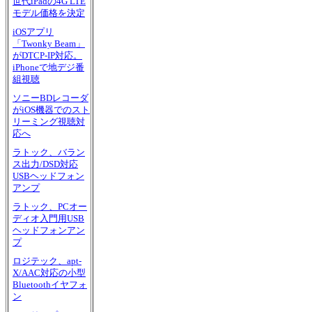
世代iPadの4G LTE
モデル価格を決定
iOSアプリ
「Twonky Beam」
がDTCP-IP対応。
iPhoneで地デジ番
組視聴
ソニーBDレコーダ
がiOS機器でのスト
リーミング視聴対
応へ
ラトック、バラン
ス出力/DSD対応
USBヘッドフォン
アンプ
ラトック、PCオー
ディオ入門用USB
ヘッドフォンアン
プ
ロジテック、apt-
X/AAC対応の小型
Bluetoothイヤフォ
ン