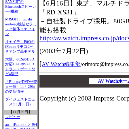
SANSUI”の
【6月16日】東芝、マルチドラ
Bluetoothスピーカ
「RD-XS31」
ー4機種
MJSOFT、moshi
－自社製ドライブ採用。80GB
audioの焼結セラミ
能も搭載
ック筐体イヤフォ
ン
http://av.watch.impress.co.jp/do
オヤイデ、FiiOの
iPhoneリモコン付
(2003年7月22日)
きアンプ黒モデル
太陽、dCSのDSD
[
AV Watch編集部
/
orimoto@impress.co.
対応DACやSACD
トランスポートな
ど4製品
00
00
AV Watch
「Blu-ray/DVD発売
00
日一覧」11月29日
の更新情報
Copyright (c) 2003 Impress Corpo
ダイジェストニュ
ース(11月30日)
【11月29日】
レビュー
au、iPad miniと第4