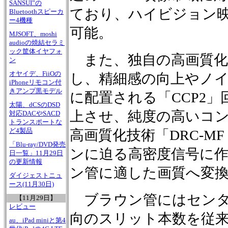
SANSUI”の
ており、ハイビジョン
Bluetoothスピーカ
ー4機種
可能。
MJSOFT、moshi
audioの焼結セラミ
ック筐体イヤフォ
また、独自の高画質化L
ン
オヤイデ、FiiOの
し、精細感の向上やノ
iPhoneリモコン付
きアンプ黒モデル
に配置される「CCP2
太陽、dCSのDSD
上させ、純度の高いコ
対応DACやSACD
トランスポートな
ど4製品
高画質化技術「DRC-M
「Blu-ray/DVD発売
ンに迫る高密度信号に作り
日一覧」11月29日
の更新情報
ン管に適した画質へ変
ダイジェストニュ
ース(11月30日)
ブラウン管にはセンタ
【11月29日】
レビュー
向のスリット本数を従来
au、iPad miniと第4