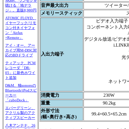
SKnet、ワンセグを
音声最大出力
ツイーター/
聴ける「地デラ
ジ」。直販8,980円
メモリースティック
ATOMIC FLOYD、
ビデオ入力端子
イヤーフック/リモ
コンポーネント入力端
コン付きイヤフォ
ン「AirJax
+Remote」
デジタル放送/ビデオ出
i.LI
アイ・オー、アー
カイブ用M-DISC対
入出力端子
応のBDドライブ
光
ティアック、PCM
レコーダ「DR-
05」に新色ホワイ
ト追加
ネットワーク
D&M、独sonoroの
Bluetooth/iPodスピ
消費電力
230W
ーカー
「cuboDock」
重量
90.2kg
エバーグリーン、
外形寸法
アクリル製のアク
99.4×60.5×65.2cm
(幅×奥行き×高さ)
ティブスピーカー
八木アンテナ、26