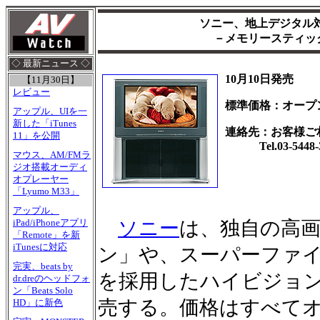
ソニー、地上デジタル
－メモリースティッ
◇ 最新ニュース ◇
10月10日発売
【11月30日】
レビュー
標準価格：オープ
アップル、UIを一
新した「iTunes
連絡先：お客様ご
11」を公開
Tel.03-5448-3
マウス、AM/FMラ
ジオ搭載オーディ
オプレーヤー
「Lyumo M33」
アップル、
ソニー
は、独自の高
iPad/iPhoneアプリ
「Remote」を新
iTunesに対応
ン」や、スーパーファイ
完実、beats by
を採用したハイビジョンテ
dr.dreのヘッドフォ
ン「Beats Solo
売する。価格はすべて
HD」に新色