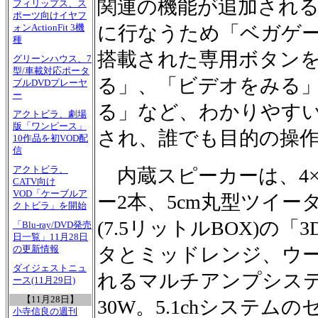
関連の機能が追加され
フィリップス、ス
ポーツ向けイヤフ
に行なうため「ベガゲ
ォンActionFit 3機
種
搭載された専用ボタン
グリーンハウス、7
型/車載対応ポータ
る」、「ビデオをみる
ブルDVDプレーヤ
ー
る」など、わかりやす
アクトビラ、劇場
版「ワンピース」
され、誰でも目的の操
10作品を初VOD配
信
アクトビラ、
内蔵スピーカーは、4×
CATV向け
VOD「ケーブルア
ー2本、5cm丸型ツイー
クトビラ」を開始
(7.5リットルBOX)の
「Blu-ray/DVD発売
日一覧」11月28日
タとミッドレンジ、ウ
の更新情報
ダイジェストニュ
れるマルチアンプシス
ース(11月29日)
【11月28日】
30W。5.1chシステ
小寺信良の週刊