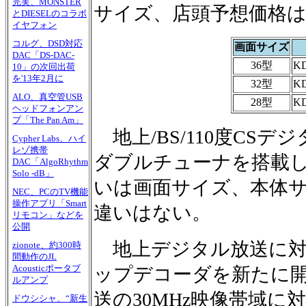
完実、MONSTER
サイズ、店頭予想価格
とDIESELのコラボ
イヤフォン
コルグ、DSD対応
画面サイズ
DAC「DS-DAC-
36型
KD
10」の次回出荷
を'13年2月に
32型
KD
ALO、真空管USB
28型
KD
ヘッドフォンアン
プ「The Pan Am」
地上/BS/110度CS
Cypher Labs、ハイ
レゾ携帯
ダブルチューナを搭載し
DAC「AlgoRhythm
Solo -dB」
いは画面サイズ、本体
NEC、PCのTV機能
操作アプリ「Smart
違いはない。
リモコン」などを
公開
地上デジタル放送に対
zionote、約300時
間動作のJL
Acousticポータブ
ップデコーダを新たに
ルアンプ
送の30MHz映像帯域
ドウシシャ、“新生