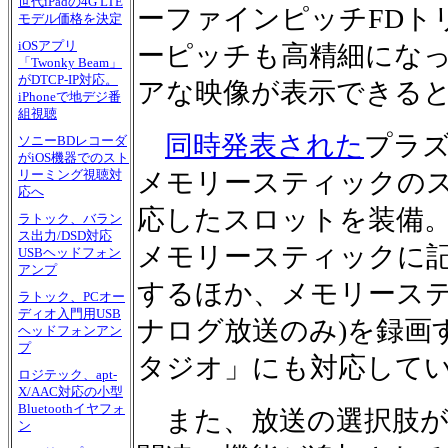
世代iPadの4G LTE
ーファインピッチFDト
モデル価格を決定
iOSアプリ
ーピッチも高精細にな
「Twonky Beam」
がDTCP-IP対応。
アな映像が表示できる
iPhoneで地デジ番
組視聴
同時発表された
プラ
ソニーBDレコーダ
がiOS機器でのスト
メモリースティックのス
リーミング視聴対
応へ
応したスロットを装備
ラトック、バラン
ス出力/DSD対応
メモリースティックに
USBヘッドフォン
アンプ
するほか、メモリーステ
ラトック、PCオー
ディオ入門用USB
ナログ放送のみ)を録画
ヘッドフォンアン
プ
タジオ」にも対応して
ロジテック、apt-
X/AAC対応の小型
Bluetoothイヤフォ
また、放送の選択肢が
ン