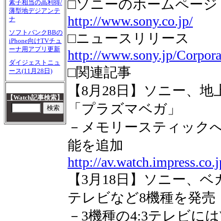
□ソニーのホームページ
素子相当の高利得/
薄型地デジアンテ
http://www.sony.co.jp/
ナ
ソフトバンクBBの
□ニュースリリース
iPhone向けTVチュ
ーナ用アプリ更新
http://www.sony.jp/Corpor
ダイジェストニュ
□関連記事
ース(11月28日)
【8月28日】ソニー、
【Watch記事検索】
「プラズマベガ」
－メモリースティック
能を追加
http://av.watch.impress.co
【3月18日】ソニー、
テレビなど8機種を発売
－3機種の4:3テレビに