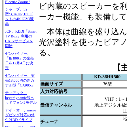
Electric Zooma!
ビ内蔵のスピーカーを利
シャープ、32
型/3,840×2,160ド
ーカー機能」も装備し
ットの4K IGZO液
晶
本体は曲線を盛り込ん
JCN、KDDI「Smart
TV Box」利用の
光沢塗料を使ったピア
CATVサービスを
開始
る。
ゼンハイザー、
「IE 800」の発売
日を12月4日に決
【
定
ゼンハイザー、実
KD-36HR500
売13,000円の新カ
画面サイズ
36型
ナル型「CX985」
入力対応信号
ティアック、
beyerdynamic製ヘ
VHF：1～1
ッドフォン2モデル
受信チャンネル
地上デジタル放送：
アイ・オー、nasne
1
ダビング対応の外
地
付けBDドライブ
チューナ