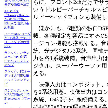
世代iPadの4G LTE
らに、フロント2chだけで
モデル価格を決定
いうドルビーバーチャルスピー
iOSアプリ
「Twonky Beam」
ルビーヘッドフォンも装備し
がDTCP-IP対応。
iPhoneで地デジ番
ほかにも、6種類の独自DS
組視聴
ソニーBDレコーダ
載。各種設定を容易にするO
がiOS機器でのスト
ージョン機能も搭載する。音
リーミング視聴対
応へ
統、光デジタル3系統、同軸デ
ラトック、バラン
ス出力/DSD対応
力を各1系統装備。音声出力
USBヘッドフォン
ジタル、スーパーウーファ用
アンプ
ラトック、PCオー
える。
ディオ入門用USB
ヘッドフォンアン
映像入力はコンポジット、S
プ
ロジテック、apt-
を2系統用意。映像出力はコン
X/AAC対応の小型
系統、D4端子を1系統備える
Bluetoothイヤフォ
ン
434×380×80mm(幅×奥行き