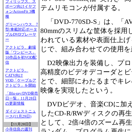
フィリップス、ス
テムリモコンが付属する。
ポーツ向けイヤフ
ォンActionFit 3機
種
「DVD-770SD-S」は、「AV
グリーンハウス、7
80mmのスリムな筐体を採用
型/車載対応ポータ
ブルDVDプレーヤ
われている素材や表面仕上げも「
ー
アクトビラ、劇場
じで、組み合わせての使用を
版「ワンピース」
10作品を初VOD配
D2映像出力を装備し、プロ
信
アクトビラ、
高精度のビデオデコーダとビ
CATV向け
とで、細部にわたるまでキレ
VOD「ケーブルア
クトビラ」を開始
映像を実現したという。
「Blu-ray/DVD発売
日一覧」11月28日
DVDビデオ、音楽CDに加え
の更新情報
ダイジェストニュ
したCD-R/RWディスクの
ース(11月29日)
として、2倍/4倍のズーム再
【11月28日】
小寺信良の週刊
ランダム、プログラム再生に