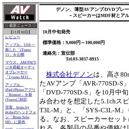
デノン、薄型AVアンプ/DVDプレ
－スピーカーはMDF材とア
◇ 最新ニュース ◇
10月中旬発売
【11月30日】
レビュー
標準価格：9,000円～100,000円
アップル、UIを一
新した「iTunes
連絡先：宣伝部
11」を公開
Tel.03-3837-8915
マウス、AM/FMラ
ジオ搭載オーディ
オプレーヤー
株式会社デノン
は、高さ8
「Lyumo M33」
たAVアンプ「AVR-770SD-
アップル、
iPad/iPhoneアプリ
「DVD-770SD-S」を10
「Remote」を新
iTunesに対応
み合わせを想定した5.1chス
完実、beats by
T3L-M」と、「SYS-C3L
dr.dreのヘッドフォ
ン「Beats Solo
る。なお、スピーカーセット
HD」に新色
れる。各製品の品番や価格は