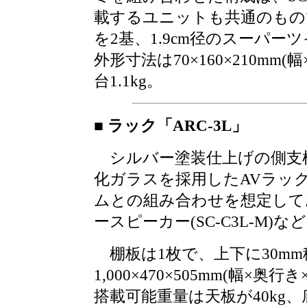
載するユニットも共通のもので
を2基、1.9cm径のスーパー
外形寸法は70×160×210mm
台1.1kg。
■ ラック「ARC-3L」
シルバー塗装仕上げの側支
化ガラスを採用したAVラッ
ムとの組み合わせを想定して
ースピーカー(SC-C3L-M)
棚板は1枚で、上下に30m
1,000×470×505mm(幅×奥
搭載可能重量は天板が40kg、