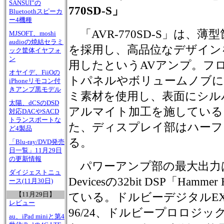
SANSUI”の
770SD-S」
Bluetoothスピーカ
ー4機種
「AVR-770SD-S」は、薄
MJSOFT、moshi
audioの焼結セラミ
を採用し、高品位なデザイン
ック筐体イヤフォ
ン
用したというAVアンプ。フ
オヤイデ、FiiOの
トパネルやボリュームノブ
iPhoneリモコン付
きアンプ黒モデル
ミ素材を使用し、表面にシル
太陽、dCSのDSD
アルマイト加工を施している
対応DACやSACD
トランスポートな
た、ディスプレイ部はハーフ
ど4製品
る。
「Blu-ray/DVD発売
日一覧」11月29日
の更新情報
パワーアンプ部の最大出力は100
ダイジェストニュ
Devicesの32bit DSP「Hamm
ース(11月30日)
【11月29日】
ている。ドルビーデジタルEX、D
レビュー
96/24、ドルビープロロジッ
au、iPad miniと第4