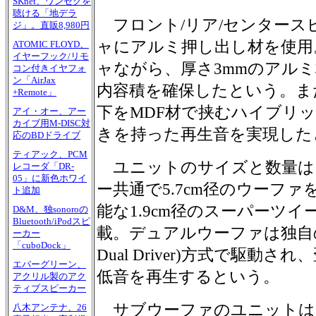
SKnet、ワンセグを
聴ける「地デラ
フロント/リア/センタース
ジ」。直販8,980円
ャにアルミ押し出し材を使用
ATOMIC FLOYD、
イヤーフック/リモ
ャながら、厚さ3mmのアル
コン付きイヤフォ
ン「AirJax
内容積を確保したという。ま
+Remote」
下をMDF材で挟むハイブリ
アイ・オー、アー
カイブ用M-DISC対
きを持った再生音を実現した
応のBDドライブ
ティアック、PCM
ユニットのサイズと数量は、
レコーダ「DR-
05」に新色ホワイ
ー共通で5.7cm径のウーファを
ト追加
能な1.9cm径のスーパーツ
D&M、独sonoroの
Bluetooth/iPodスピ
載。デュアルウーファは独自の「P.P.
ーカー
「cuboDock」
Dual Driver)方式で駆動
エバーグリーン、
低音を再生するという。
アクリル製のアク
ティブスピーカー
サブウーファのユニットは1
八木アンテナ、26