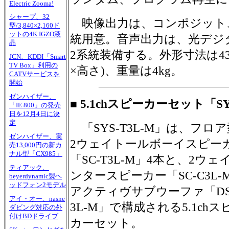
Electric Zooma!
シャープ、32
映像出力は、コンポジット、
型/3,840×2,160ド
ットの4K IGZO液
統用意。音声出力は、光デジ
晶
2系統装備する。外形寸法は434×
JCN、KDDI「Smart
TV Box」利用の
×高さ)、重量は4kg。
CATVサービスを
開始
ゼンハイザー、
■ 5.1chスピーカーセット「SYS
「IE 800」の発売
日を12月4日に決
定
「SYS-T3L-M」は、フロ
ゼンハイザー、実
2ウェイトールボーイスピー
売13,000円の新カ
ナル型「CX985」
「SC-T3L-M」4本と、2ウェ
ティアック、
ンタースピーカー「SC-C3L-
beyerdynamic製ヘ
ッドフォン2モデル
アクティヴサブウーファ「DS
アイ・オー、nasne
3L-M」で構成される5.1chス
ダビング対応の外
付けBDドライブ
カーセット。