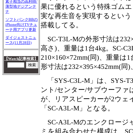
素子相当の高利得/
果に優れるという特殊ゴムエ
薄型地デジアンテ
ナ
実な再生音を実現するという「L
ソフトバンクBBの
搭載してる。
iPhone向けTVチュ
ーナ用アプリ更新
SC-T3L-Mの外形寸法は232×
ダイジェストニュ
ース(11月28日)
高さ)、重量は1台4kg。SC-C
210×160×72mm(同)、重量は1
【Watch記事検索】
形寸法は232×395×452mm(同
「SYS-C3L-M」は、SYS
ント/センター/サブウーファはS
が、リアスピーカーが2ウェ
「SC-A3L-M」となる。
SC-A3L-Mのエンクロージ
ミを組み合わせた構成は、SC-