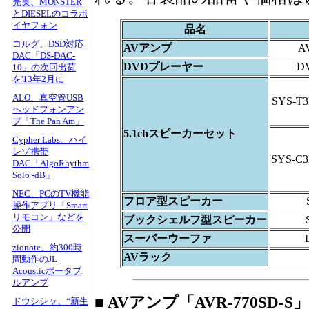
完実、MONSTER
とDIESELのコラボ
イヤフォン
品名
コルグ、DSD対応
AVアンプ
A
DAC「DS-DAC-
DVDプレーヤー
D
10」の次回出荷
を'13年2月に
ALO、真空管USB
SYS-T
ヘッドフォンアン
プ「The Pan Am」
5.1chスピーカーセット
Cypher Labs、ハイ
レゾ携帯
SYS-C
DAC「AlgoRhythm
Solo -dB」
NEC、PCのTV機能
フロア型スピーカー
操作アプリ「Smart
リモコン」などを
ブックシェルフ型スピーカー
公開
スーパーウーファ
zionote、約300時
AVラック
間動作のJL
Acousticポータブ
ルアンプ
■ AVアンプ「AVR-770SD-
ドウシシャ、“新生