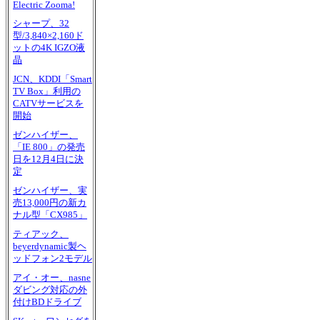
Electric Zooma!
シャープ、32
型/3,840×2,160ド
ットの4K IGZO液
晶
JCN、KDDI「Smart
TV Box」利用の
CATVサービスを
開始
ゼンハイザー、
「IE 800」の発売
日を12月4日に決
定
ゼンハイザー、実
売13,000円の新カ
ナル型「CX985」
ティアック、
beyerdynamic製ヘ
ッドフォン2モデル
アイ・オー、nasne
ダビング対応の外
付けBDドライブ