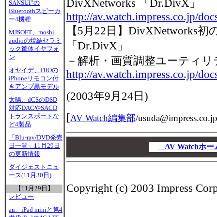
DivXNetworks 「Dr.DivX」
SANSUI”の
Bluetoothスピーカ
http://av.watch.impress.co.jp/d
ー4機種
【5月22日】DivXNetwork
MJSOFT、moshi
audioの焼結セラミ
「Dr.DivX」
ック筐体イヤフォ
ン
－解析・画質調整ユーティリ
オヤイデ、FiiOの
http://av.watch.impress.co.jp/d
iPhoneリモコン付
きアンプ黒モデル
(
2003年9月24日
)
太陽、dCSのDSD
対応DACやSACD
[
トランスポートな
AV Watch編集部
/
usuda@impress.co.j
ど4製品
「Blu-ray/DVD発売
00
日一覧」11月29日
00
AV Watch
の更新情報
00
ダイジェストニュ
ース(11月30日)
Copyright (c) 2003 Impress Corpo
【11月29日】
レビュー
au、iPad miniと第4