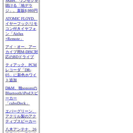
SKnet、ワンセグを
聴ける「地デラ
ジ」。直販8,980円
ATOMIC FLOYD、
イヤーフック/リモ
コン付きイヤフォ
ン「AirJax
+Remote」
アイ・オー、アー
カイブ用M-DISC対
応のBDドライブ
ティアック、PCM
レコーダ「DR-
05」に新色ホワイ
ト追加
D&M、独sonoroの
Bluetooth/iPodスピ
ーカー
「cuboDock」
エバーグリーン、
アクリル製のアク
ティブスピーカー
八木アンテナ、26