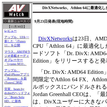
DivXNetworks、Athlon 64に最適化した「
9月23日発表(現地時間)
◇ 最新ニュース ◇
【11月30日】
レビュー
アップル、UIを一
DivXNetworks
は23日、AM
新した「iTunes
CPU「Athlon 64」に最適
11」を公開
マウス、AM/FMラ
ードソフト「Dr. DivX: AMD6
ジオ搭載オーディ
Edition」をリリースすると
オプレーヤー
「Lyumo M33」
アップル、
「Dr. DivX: AMD64 Editi
iPad/iPhoneアプリ
間限定でAthlon 64 FX、At
「Remote」を新
iTunesに対応
ルボックスにバンドルされる予定。
完実、beats by
Jordan Greenhall CEOは
dr.dreのヘッドフォ
ン「Beats Solo
は、DivXユーザーに大きな
HD」に新色