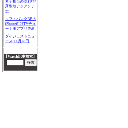
素子相当の高利得/
薄型地デジアンテ
ナ
ソフトバンクBBの
iPhone向けTVチュ
ーナ用アプリ更新
ダイジェストニュ
ース(11月28日)
【Watch記事検索】