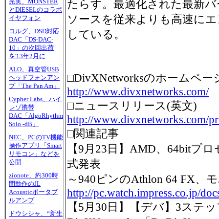
完実、MONSTER
たらす。最適化された最新バ
とDIESELのコラボ
ソースを従来よりも高速にエ
イヤフォン
コルグ、DSD対応
している。
DAC「DS-DAC-
10」の次回出荷
を'13年2月に
ALO、真空管USB
□DivXNetworksのホームペー
ヘッドフォンアン
プ「The Pan Am」
http://www.divxnetworks.com/
Cypher Labs、ハイ
□ニュースリリース(英文)
レゾ携帯
DAC「AlgoRhythm
http://www.divxnetworks.com/pr
Solo -dB」
□関連記事
NEC、PCのTV機能
操作アプリ「Smart
【9月23日】AMD、64bitプロ
リモコン」などを
式発表
公開
zionote、約300時
～940ピンのAthlon 64 
間動作のJL
http://pc.watch.impress.co.jp/d
Acousticポータブ
ルアンプ
【5月30日】【デバ】3ステップ
ドウシシャ、“新生