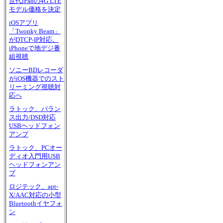
世代iPadの4G LTE
モデル価格を決定
iOSアプリ
「Twonky Beam」
がDTCP-IP対応。
iPhoneで地デジ番
組視聴
ソニーBDレコーダ
がiOS機器でのスト
リーミング視聴対
応へ
ラトック、バラン
ス出力/DSD対応
USBヘッドフォン
アンプ
ラトック、PCオー
ディオ入門用USB
ヘッドフォンアン
プ
ロジテック、apt-
X/AAC対応の小型
Bluetoothイヤフォ
ン