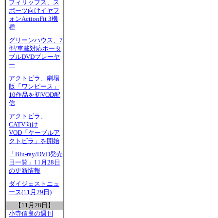
フィリップス、ス
ポーツ向けイヤフ
ォンActionFit 3機
種
グリーンハウス、7
型/車載対応ポータ
ブルDVDプレーヤ
ー
アクトビラ、劇場
版「ワンピース」
10作品を初VOD配
信
アクトビラ、
CATV向け
VOD「ケーブルア
クトビラ」を開始
「Blu-ray/DVD発売
日一覧」11月28日
の更新情報
ダイジェストニュ
ース(11月29日)
【11月28日】
小寺信良の週刊