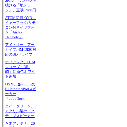
SKnet、ワンセグを
聴ける「地デラ
ジ」。直販8,980円
ATOMIC FLOYD、
イヤーフック/リモ
コン付きイヤフォ
ン「AirJax
+Remote」
アイ・オー、アー
カイブ用M-DISC対
応のBDドライブ
ティアック、PCM
レコーダ「DR-
05」に新色ホワイ
ト追加
D&M、独sonoroの
Bluetooth/iPodスピ
ーカー
「cuboDock」
エバーグリーン、
アクリル製のアク
ティブスピーカー
八木アンテナ、26