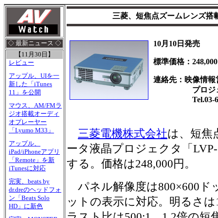
三菱、短焦点ズームレンズ搭
10月10日発売
◇ 最新ニュース ◇
【11月30日】
標準価格：248,00
レビュー
アップル、UIを一
連絡先：映像情報
新した「iTunes
プロジェク
11」を公開
Tel.03-622
マウス、AM/FMラ
ジオ搭載オーディ
オプレーヤー
「Lyumo M33」
三菱電機株式会社
は、短焦
アップル、
ータ液晶プロジェクタ「LVP-S
iPad/iPhoneアプリ
「Remote」を新
する。価格は248,000円。
iTunesに対応
完実、beats by
パネル解像度は800×600ドット
dr.dreのヘッドフォ
ン「Beats Solo
ットの表示に対応。明るさは1
HD」に新色
ラスト比は500:1。1.2倍