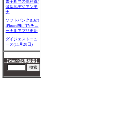
素子相当の高利得/
薄型地デジアンテ
ナ
ソフトバンクBBの
iPhone向けTVチュ
ーナ用アプリ更新
ダイジェストニュ
ース(11月28日)
【Watch記事検索】