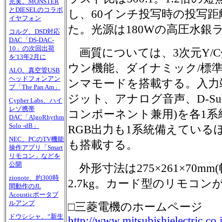
完実、MONSTER
とDIESELのコラボ
し、60インチ投写時の投写距
イヤフォン
た。光源は180Wの高圧水銀
コルグ、DSD対応
DAC「DS-DAC-
10」の次回出荷
画質については、3次元Y/C
を'13年2月に
ウン機能、ダイナミック/標準
ALO、真空管USB
ヘッドフォンアン
ンマモードを搭載する。入力
プ「The Pan Am」
ジット、アナログ音声、D-Sub
Cypher Labs、ハイ
レゾ携帯
コンポーネント兼用)を各1
DAC「AlgoRhythm
Solo -dB」
RGB出力も1系統備えているほか
NEC、PCのTV機能
も搭載する。
操作アプリ「Smart
リモコン」などを
公開
外形寸法は275×261×70m
zionote、約300時
2.7kg。カード型のリモコン
間動作のJL
Acousticポータブ
ルアンプ
□三菱電機のホームページ
ドウシシャ、“新生
http://www.mitsubishielectric.co.