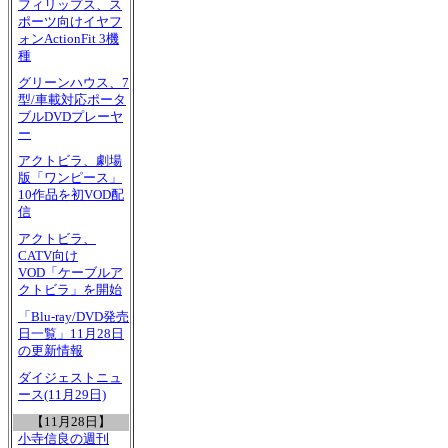
フィリップス、ス
ポーツ向けイヤフ
ォンActionFit 3機
種
グリーンハウス、7
型/車載対応ポータ
ブルDVDプレーヤ
ー
アクトビラ、劇場
版「ワンピース」
10作品を初VOD配
信
アクトビラ、
CATV向け
VOD「ケーブルア
クトビラ」を開始
「Blu-ray/DVD発売
日一覧」11月28日
の更新情報
ダイジェストニュ
ース(11月29日)
【11月28日】
小寺信良の週刊