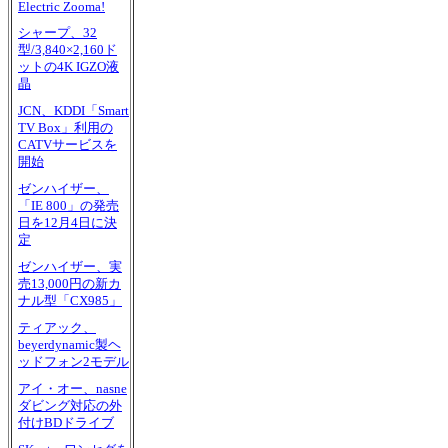
Electric Zooma!
シャープ、32
型/3,840×2,160ド
ットの4K IGZO液
晶
JCN、KDDI「Smart
TV Box」利用の
CATVサービスを
開始
ゼンハイザー、
「IE 800」の発売
日を12月4日に決
定
ゼンハイザー、実
売13,000円の新カ
ナル型「CX985」
ティアック、
beyerdynamic製ヘ
ッドフォン2モデル
アイ・オー、nasne
ダビング対応の外
付けBDドライブ