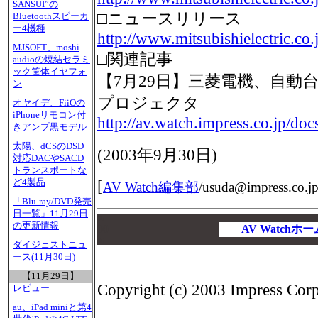
SANSUI”の
□ニュースリリース
Bluetoothスピーカ
ー4機種
http://www.mitsubishielectric.c
MJSOFT、moshi
□関連記事
audioの焼結セラミ
ック筐体イヤフォ
【7月29日】三菱電機、自動
ン
プロジェクタ
オヤイデ、FiiOの
iPhoneリモコン付
http://av.watch.impress.co.jp/d
きアンプ黒モデル
太陽、dCSのDSD
(
2003年9月30日
)
対応DACやSACD
トランスポートな
ど4製品
[
AV Watch編集部
/
usuda@impress.co.j
「Blu-ray/DVD発売
日一覧」11月29日
00
の更新情報
00
AV Watch
00
ダイジェストニュ
ース(11月30日)
【11月29日】
Copyright (c) 2003 Impress Corpo
レビュー
au、iPad miniと第4