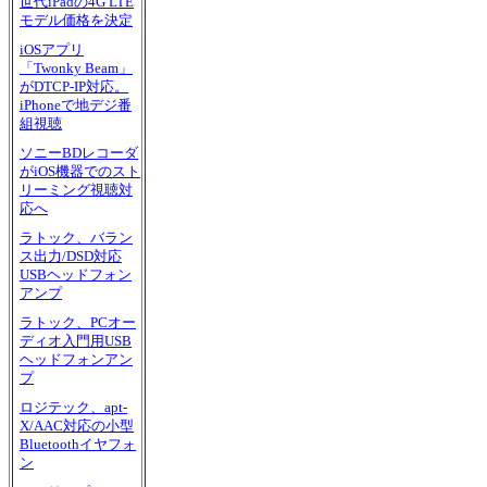
世代iPadの4G LTE
モデル価格を決定
iOSアプリ
「Twonky Beam」
がDTCP-IP対応。
iPhoneで地デジ番
組視聴
ソニーBDレコーダ
がiOS機器でのスト
リーミング視聴対
応へ
ラトック、バラン
ス出力/DSD対応
USBヘッドフォン
アンプ
ラトック、PCオー
ディオ入門用USB
ヘッドフォンアン
プ
ロジテック、apt-
X/AAC対応の小型
Bluetoothイヤフォ
ン