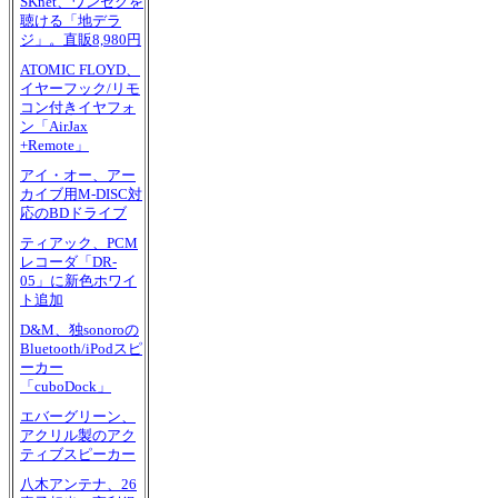
SKnet、ワンセグを
聴ける「地デラ
ジ」。直販8,980円
ATOMIC FLOYD、
イヤーフック/リモ
コン付きイヤフォ
ン「AirJax
+Remote」
アイ・オー、アー
カイブ用M-DISC対
応のBDドライブ
ティアック、PCM
レコーダ「DR-
05」に新色ホワイ
ト追加
D&M、独sonoroの
Bluetooth/iPodスピ
ーカー
「cuboDock」
エバーグリーン、
アクリル製のアク
ティブスピーカー
八木アンテナ、26