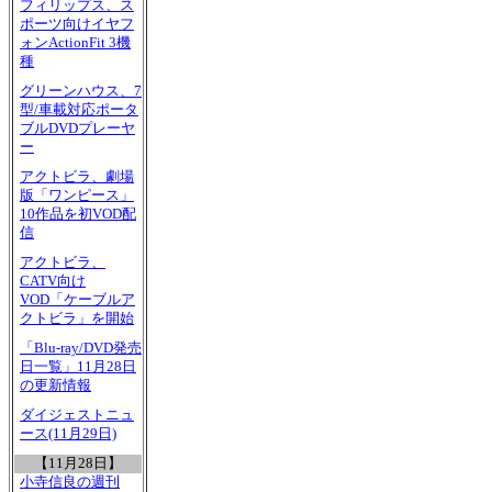
フィリップス、ス
ポーツ向けイヤフ
ォンActionFit 3機
種
グリーンハウス、7
型/車載対応ポータ
ブルDVDプレーヤ
ー
アクトビラ、劇場
版「ワンピース」
10作品を初VOD配
信
アクトビラ、
CATV向け
VOD「ケーブルア
クトビラ」を開始
「Blu-ray/DVD発売
日一覧」11月28日
の更新情報
ダイジェストニュ
ース(11月29日)
【11月28日】
小寺信良の週刊