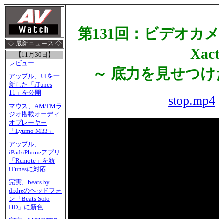
第131回：ビデオカメ
◇ 最新ニュース ◇
Xac
【11月30日】
レビュー
～ 底力を見せつけ
アップル、UIを一
新した「iTunes
11」を公開
stop.mp4
マウス、AM/FMラ
ジオ搭載オーディ
オプレーヤー
「Lyumo M33」
アップル、
iPad/iPhoneアプリ
「Remote」を新
iTunesに対応
完実、beats by
dr.dreのヘッドフォ
ン「Beats Solo
HD」に新色