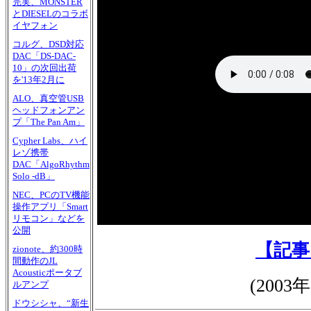
完実、MONSTER
とDIESELのコラボ
イヤフォン
コルグ、DSD対応
DAC「DS-DAC-
10」の次回出荷
を'13年2月に
ALO、真空管USB
ヘッドフォンアン
プ「The Pan Am」
Cypher Labs、ハイ
レゾ携帯
DAC「AlgoRhythm
Solo -dB」
NEC、PCのTV機能
操作アプリ「Smart
リモコン」などを
公開
【記事
zionote、約300時
間動作のJL
Acousticポータブ
(
2003
ルアンプ
ドウシシャ、“新生