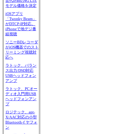
世代iPadの4G LTE
モデル価格を決定
iOSアプリ
「Twonky Beam」
がDTCP-IP対応。
iPhoneで地デジ番
組視聴
ソニーBDレコーダ
がiOS機器でのスト
リーミング視聴対
応へ
ラトック、バラン
ス出力/DSD対応
USBヘッドフォン
アンプ
ラトック、PCオー
ディオ入門用USB
ヘッドフォンアン
プ
ロジテック、apt-
X/AAC対応の小型
Bluetoothイヤフォ
ン