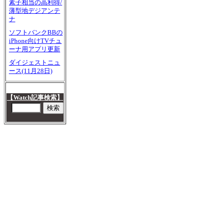
素子相当の高利得/
薄型地デジアンテ
ナ
ソフトバンクBBの
iPhone向けTVチュ
ーナ用アプリ更新
ダイジェストニュ
ース(11月28日)
【Watch記事検索】