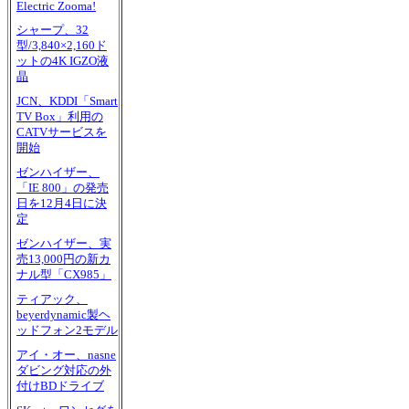
Electric Zooma!
シャープ、32
型/3,840×2,160ド
ットの4K IGZO液
晶
JCN、KDDI「Smart
TV Box」利用の
CATVサービスを
開始
ゼンハイザー、
「IE 800」の発売
日を12月4日に決
定
ゼンハイザー、実
売13,000円の新カ
ナル型「CX985」
ティアック、
beyerdynamic製ヘ
ッドフォン2モデル
アイ・オー、nasne
ダビング対応の外
付けBDドライブ