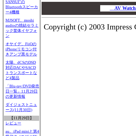
SANSUI”の
00
Bluetoothスピーカ
00
AV Wat
ー4機種
00
MJSOFT、moshi
Copyright (c) 2003 Impress C
audioの焼結セラミ
ック筐体イヤフォ
ン
オヤイデ、FiiOの
iPhoneリモコン付
きアンプ黒モデル
太陽、dCSのDSD
対応DACやSACD
トランスポートな
ど4製品
「Blu-ray/DVD発売
日一覧」11月29日
の更新情報
ダイジェストニュ
ース(11月30日)
【11月29日】
レビュー
au、iPad miniと第4