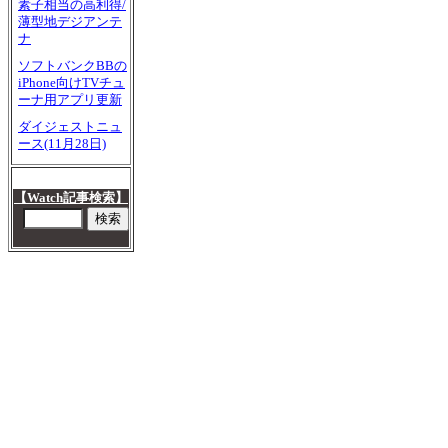
素子相当の高利得/
薄型地デジアンテ
ナ
ソフトバンクBBの
iPhone向けTVチュ
ーナ用アプリ更新
ダイジェストニュ
ース(11月28日)
【Watch記事検索】