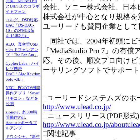
完実、MONSTER
会社、ソニー株式会社、日本
とDIESELのコラボ
イヤフォン
株式会社が中心となり規格を
コルグ、DSD対応
ユーリードも賛同企業として
DAC「DS-DAC-
10」の次回出荷
を'13年2月に
同社では、2004年初頭に
ALO、真空管USB
「MediaStudio Pro 7
ヘッドフォンアン
プ「The Pan Am」
応。その後、順次プロ向けビ
Cypher Labs、ハイ
ーサリングソフトでサポート
レゾ携帯
DAC「AlgoRhythm
Solo -dB」
NEC、PCのTV機能
操作アプリ「Smart
□ユーリードシステムズのホ
リモコン」などを
公開
http://www.ulead.co.jp/
zionote、約300時
□ニュースリリース(PDF形式)
間動作のJL
Acousticポータブ
http://www.ulead.co.jp/aboutule
ルアンプ
□関連記事
ドウシシャ、“新生