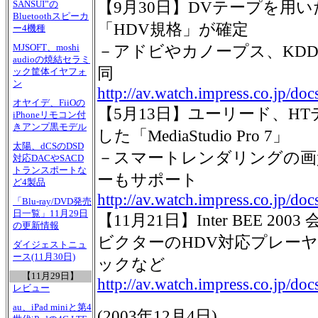
【9月30日】DVテープを用
SANSUI”の
Bluetoothスピーカ
「HDV規格」が確定
ー4機種
MJSOFT、moshi
－アドビやカノープス、KD
audioの焼結セラミ
同
ック筐体イヤフォ
ン
http://av.watch.impress.co.jp/d
オヤイデ、FiiOの
【5月13日】ユーリード、H
iPhoneリモコン付
きアンプ黒モデル
した「MediaStudio Pro 7」
太陽、dCSのDSD
－スマートレンダリングの画質
対応DACやSACD
トランスポートな
ーもサポート
ど4製品
http://av.watch.impress.co.jp/do
「Blu-ray/DVD発売
日一覧」11月29日
【11月21日】Inter BEE 20
の更新情報
ビクターのHDV対応プレーヤー
ダイジェストニュ
ース(11月30日)
ックなど
【11月29日】
http://av.watch.impress.co.jp/do
レビュー
au、iPad miniと第4
(
2003年12月4日
)