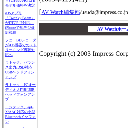
世代iPadの4G LTE
モデル価格を決定
[
AV Watch編集部
/
usuda@impress.co.j
iOSアプリ
「Twonky Beam」
がDTCP-IP対応。
00
iPhoneで地デジ番
00
AV Watch
組視聴
00
ソニーBDレコーダ
がiOS機器でのスト
リーミング視聴対
Copyright (c) 2003 Impress Corpo
応へ
ラトック、バラン
ス出力/DSD対応
USBヘッドフォン
アンプ
ラトック、PCオー
ディオ入門用USB
ヘッドフォンアン
プ
ロジテック、apt-
X/AAC対応の小型
Bluetoothイヤフォ
ン