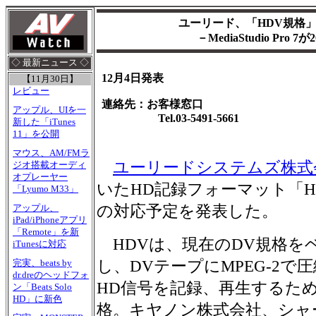
ユーリード、「HDV規格
－MediaStudio Pro 
◇ 最新ニュース ◇
12月4日発表
【11月30日】
レビュー
連絡先：お客様窓口
アップル、UIを一
Tel.03-5491-5661
新した「iTunes
11」を公開
マウス、AM/FMラ
ユーリードシステムズ株式
ジオ搭載オーディ
オプレーヤー
いたHD記録フォーマット「H
「Lyumo M33」
の対応予定を発表した。
アップル、
iPad/iPhoneアプリ
「Remote」を新
HDVは、現在のDV規格を
iTunesに対応
し、DVテープにMPEG-2で
完実、beats by
dr.dreのヘッドフォ
HD信号を記録、再生するた
ン「Beats Solo
HD」に新色
格。キヤノン株式会社、シャ