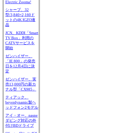
Electric Zooma!
シャープ、32
型/3,840×2,160ド
ットの4K IGZO液
晶
JCN、KDDI「Smart
TV Box」利用の
CATVサービスを
開始
ゼンハイザー、
「IE 800」の発売
日を12月4日に決
定
ゼンハイザー、実
売13,000円の新カ
ナル型「CX985」
ティアック、
beyerdynamic製ヘ
ッドフォン2モデル
アイ・オー、nasne
ダビング対応の外
付けBDドライブ