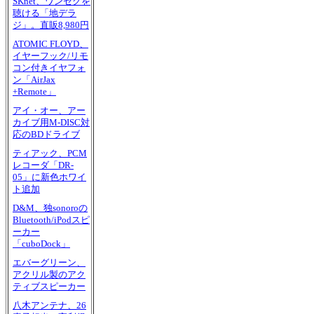
SKnet、ワンセグを
聴ける「地デラ
ジ」。直販8,980円
ATOMIC FLOYD、
イヤーフック/リモ
コン付きイヤフォ
ン「AirJax
+Remote」
アイ・オー、アー
カイブ用M-DISC対
応のBDドライブ
ティアック、PCM
レコーダ「DR-
05」に新色ホワイ
ト追加
D&M、独sonoroの
Bluetooth/iPodスピ
ーカー
「cuboDock」
エバーグリーン、
アクリル製のアク
ティブスピーカー
八木アンテナ、26