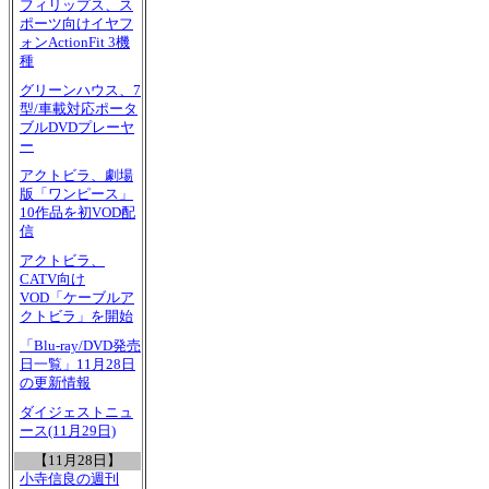
フィリップス、ス
ポーツ向けイヤフ
ォンActionFit 3機
種
グリーンハウス、7
型/車載対応ポータ
ブルDVDプレーヤ
ー
アクトビラ、劇場
版「ワンピース」
10作品を初VOD配
信
アクトビラ、
CATV向け
VOD「ケーブルア
クトビラ」を開始
「Blu-ray/DVD発売
日一覧」11月28日
の更新情報
ダイジェストニュ
ース(11月29日)
【11月28日】
小寺信良の週刊