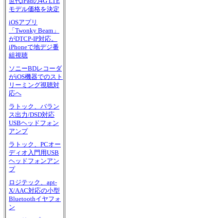
世代iPadの4G LTE
モデル価格を決定
iOSアプリ
「Twonky Beam」
がDTCP-IP対応。
iPhoneで地デジ番
組視聴
ソニーBDレコーダ
がiOS機器でのスト
リーミング視聴対
応へ
ラトック、バラン
ス出力/DSD対応
USBヘッドフォン
アンプ
ラトック、PCオー
ディオ入門用USB
ヘッドフォンアン
プ
ロジテック、apt-
X/AAC対応の小型
Bluetoothイヤフォ
ン