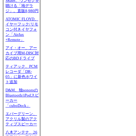
SKnet、ワンセグを
聴ける「地デラ
ジ」。直販8,980円
ATOMIC FLOYD、
イヤーフック/リモ
コン付きイヤフォ
ン「AirJax
+Remote」
アイ・オー、アー
カイブ用M-DISC対
応のBDドライブ
ティアック、PCM
レコーダ「DR-
05」に新色ホワイ
ト追加
D&M、独sonoroの
Bluetooth/iPodスピ
ーカー
「cuboDock」
エバーグリーン、
アクリル製のアク
ティブスピーカー
八木アンテナ、26