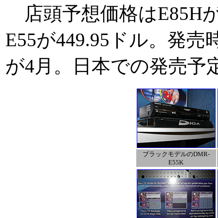
店頭予想価格はE85Hが79
E55が449.95ドル。発売
が4月。日本での発売予
ブラックモデルのDMR-
E55K