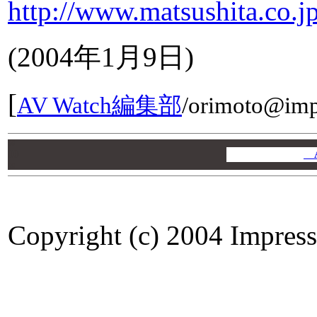
http://www.matsushita.co.jp
(2004年1月9日)
[
AV Watch編集部
/
orimoto@impr
00
00
A
00
Copyright (c) 2004 Impress 