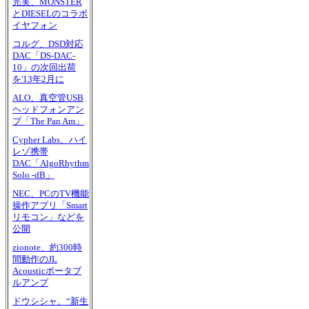
完実、MONSTER
とDIESELのコラボ
イヤフォン
コルグ、DSD対応
DAC「DS-DAC-
10」の次回出荷
を'13年2月に
ALO、真空管USB
ヘッドフォンアン
プ「The Pan Am」
Cypher Labs、ハイ
レゾ携帯
DAC「AlgoRhythm
Solo -dB」
NEC、PCのTV機能
操作アプリ「Smart
リモコン」などを
公開
zionote、約300時
間動作のJL
Acousticポータブ
ルアンプ
ドウシシャ、“新生