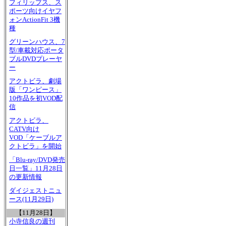
フィリップス、ス
ポーツ向けイヤフ
ォンActionFit 3機
種
グリーンハウス、7
型/車載対応ポータ
ブルDVDプレーヤ
ー
アクトビラ、劇場
版「ワンピース」
10作品を初VOD配
信
アクトビラ、
CATV向け
VOD「ケーブルア
クトビラ」を開始
「Blu-ray/DVD発売
日一覧」11月28日
の更新情報
ダイジェストニュ
ース(11月29日)
【11月28日】
小寺信良の週刊