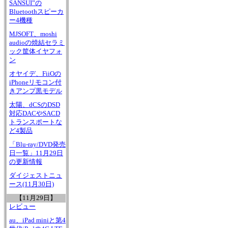
SANSUI”の
Bluetoothスピーカ
ー4機種
MJSOFT、moshi
audioの焼結セラミ
ック筐体イヤフォ
ン
オヤイデ、FiiOの
iPhoneリモコン付
きアンプ黒モデル
太陽、dCSのDSD
対応DACやSACD
トランスポートな
ど4製品
「Blu-ray/DVD発売
日一覧」11月29日
の更新情報
ダイジェストニュ
ース(11月30日)
【11月29日】
レビュー
au、iPad miniと第4