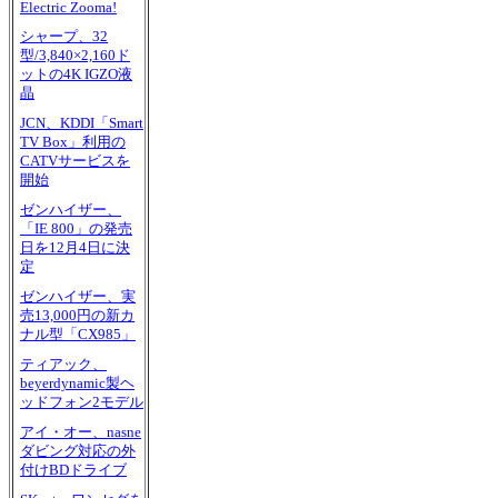
Electric Zooma!
シャープ、32
型/3,840×2,160ド
ットの4K IGZO液
晶
JCN、KDDI「Smart
TV Box」利用の
CATVサービスを
開始
ゼンハイザー、
「IE 800」の発売
日を12月4日に決
定
ゼンハイザー、実
売13,000円の新カ
ナル型「CX985」
ティアック、
beyerdynamic製ヘ
ッドフォン2モデル
アイ・オー、nasne
ダビング対応の外
付けBDドライブ