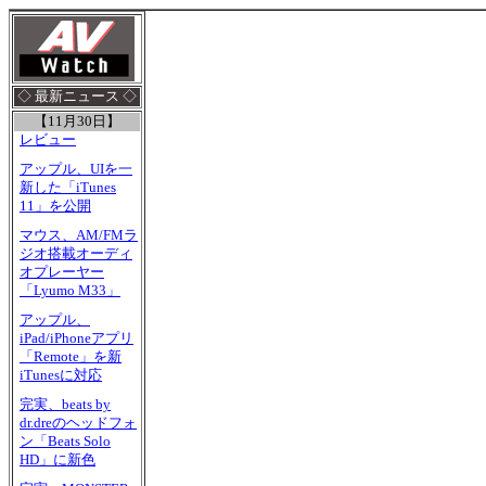
◇ 最新ニュース ◇
【11月30日】
レビュー
アップル、UIを一
新した「iTunes
11」を公開
マウス、AM/FMラ
ジオ搭載オーディ
オプレーヤー
「Lyumo M33」
アップル、
iPad/iPhoneアプリ
「Remote」を新
iTunesに対応
完実、beats by
dr.dreのヘッドフォ
ン「Beats Solo
HD」に新色