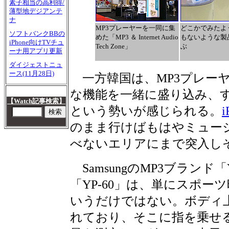
素子相当の高利得/
薄型地デジアンテ
ナ
MP3プレーヤーを一同に集
どこかでみたよ
ソフトバンクBBの
めた「MP3 ＆ Internet Audio
もないような製
iPhone向けTVチュ
Tech Zone」
ぶ
ーナ用アプリ更新
ダイジェストニュ
ース(11月28日)
一方韓国は、MP3プレー
な機能を一緒に盛り込み、
【Watch記事検索】
という勢いが感じられる。
i
のまま行けばもはやミュー
べないエリアにまで突入し
SamsungのMP3ブランド
「YP-60」は、単にスポ
いうだけではない。ボディ
れており、そこに指を乗せ