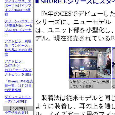
■ SHURE Eシリーズに
フィリップス、ス
ポーツ向けイヤフ
ォンActionFit 3機
昨年のCESでデビューし
種
シリーズに、ニューモデル「E
グリーンハウス、7
型/車載対応ポータ
は、ユニット部を小型化し
ブルDVDプレーヤ
ー
デル。現在発売されているE2
アクトビラ、劇場
版「ワンピース」
10作品を初VOD配
信
アクトビラ、
CATV向け
VOD「ケーブルア
クトビラ」を開始
「Blu-ray/DVD発売
今年も小さなブースで出展
「
日一覧」11月28日
していたSHURE
の更新情報
装着法は従来モデルと同じ
ダイジェストニュ
ース(11月29日)
ように装着し、耳の上を通
【11月28日】
小寺信良の週刊
ル。ノイズガード用のフィ