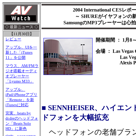
2004 International 
～ SHUREがイヤフォンの
SamsungのMP3プレーヤーは
◇ 最新ニュース ◇
【11月30日】
レビュー
開催期間 ： 1月8
アップル、UIを一
会場 ： Las Vegas C
新した「iTunes
Las Vegas Hi
11」を公開
Alexis Park
マウス、AM/FMラ
ジオ搭載オーディ
オプレーヤー
「Lyumo M33」
アップル、
iPad/iPhoneアプリ
「Remote」を新
iTunesに対応
■ SENNHEISER、ハイ
完実、beats by
ドフォンを大幅拡充
dr.dreのヘッドフォ
ン「Beats Solo
HD」に新色
ヘッドフォンの老舗ブラ