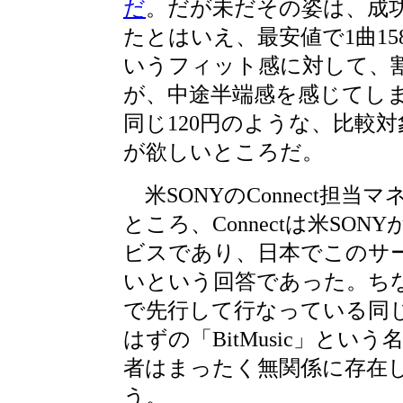
だ
。だが未だその姿は、成
たとはいえ、最安値で1曲15
いうフィット感に対して、
が、中途半端感を感じてし
同じ120円のような、比較
が欲しいところだ。
米SONYのConnect担
ところ、Connectは米SO
ビスであり、日本でこのサ
いという回答であった。ち
で先行して行なっている同
はずの「BitMusic」と
者はまったく無関係に存在
う。