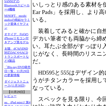
SANSUI”の
いしっとり感のある素材を使った「Mo
Bluetoothスピーカ
ー4機種
Ear Pads」を採用し、よ
MJSOFT、moshi
いる。
audioの焼結セラミ
ック筐体イヤフォ
ン
装着してみると確かに自然
オヤイデ、FiiOの
デカい筆者でも両脇から締
iPhoneリモコン付
きアンプ黒モデル
い。耳たぶ全部がすっぽり
太陽、dCSのDSD
じがなく、長時間のリスニ
対応DACやSACD
トランスポートな
だ。
ど4製品
「Blu-ray/DVD発売
日一覧」11月29日
HD595と555はデザイン
の更新情報
うがチタンカラーを採用し
ダイジェストニュ
ース(11月30日)
なっている。
【11月29日】
レビュー
スペックを見る限り、今回
au、iPad miniと第4