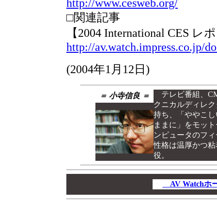
http://www.cesweb.org/
□関連記事
【2004 International C
http://av.watch.impress.co.jp/d
(
2004年1月12日
)
テレビ番組、CM
＝ 小寺信良 ＝
クニカルディレク
持ち、「ややこし
ままに」をモット
ンピュータのフィ
性格は温厚かつ粘
役。
00
00
AV Watc
00