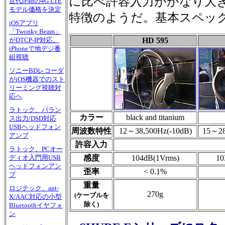
に比べ許容入力がかなり大
世代iPadの4G LTE
モデル価格を決定
特徴のようだ。基本スペッ
iOSアプリ
「Twonky Beam」
HD 595
がDTCP-IP対応。
iPhoneで地デジ番
組視聴
ソニーBDレコーダ
がiOS機器でのスト
リーミング視聴対
応へ
ラトック、バラン
カラー
black and titanium
ス出力/DSD対応
USBヘッドフォン
周波数特性
12～38,500Hz(-10dB)
15～28
アンプ
許容入力
ラトック、PCオー
感度
104dB(1Vrms)
10
ディオ入門用USB
ヘッドフォンアン
歪率
< 0.1%
プ
重量
ロジテック、apt-
270g
(ケーブルを
X/AAC対応の小型
除く)
Bluetoothイヤフォ
ン