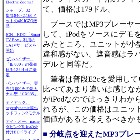
Electric Zooma!
て、価格は179ドル。
シャープ、32
型/3,840×2,160ド
ットの4K IGZO液
ブースではMP3プレーヤ
晶
して、iPodをソースにデ
JCN、KDDI「Smart
TV Box」利用の
みたところ、ユニットが小
CATVサービスを
開始
違和感がない。遮音感はラ
ゼンハイザー、
デルと同等だ。
「IE 800」の発売
日を12月4日に決
定
筆者は普段E2cを愛用して
ゼンハイザー、実
比べてあまり違いは感じな
売13,000円の新カ
ナル型「CX985」
がiPodなのではっきりわ
ティアック、
れるが、この価格はユニッ
beyerdynamic製ヘ
ッドフォン2モデル
価値があると考えるべきか
アイ・オー、nasne
ダビング対応の外
付けBDドライブ
■ 分岐点を迎えたMP3プレ