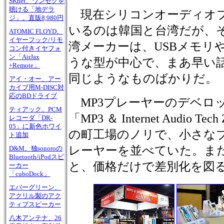
SKnet、ワンセグを
聴ける「地デラ
現在シリコンオーディオプ
ジ」。直販8,980円
いるのは韓国と台湾だが、
ATOMIC FLOYD、
イヤーフック/リモ
湾メーカーは、USBメモリ
コン付きイヤフォ
ン「AirJax
うな型が中心で、まあ早い
+Remote」
同じようなものばかりだ。
アイ・オー、アー
カイブ用M-DISC対
応のBDドライブ
MP3プレーヤーのデベロ
ティアック、PCM
「MP3 ＆ Internet Audio
レコーダ「DR-
05」に新色ホワイ
の町工場のノリで、小さなブ
ト追加
レーヤーを並べていた。ま
D&M、独sonoroの
Bluetooth/iPodスピ
と、価格だけで差別化を図
ーカー
「cuboDock」
エバーグリーン、
アクリル製のアク
ティブスピーカー
八木アンテナ、26