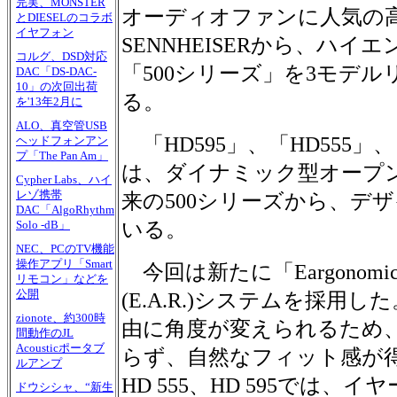
完実、MONSTER
オーディオファンに人気の
とDIESELのコラボ
イヤフォン
SENNHEISERから、ハイ
コルグ、DSD対応
「500シリーズ」を3モデル
DAC「DS-DAC-
10」の次回出荷
る。
を'13年2月に
ALO、真空管USB
「HD595」、「HD555」、
ヘッドフォンアン
プ「The Pan Am」
は、ダイナミック型オープ
Cypher Labs、ハイ
レゾ携帯
来の500シリーズから、デ
DAC「AlgoRhythm
いる。
Solo -dB」
NEC、PCのTV機能
操作アプリ「Smart
今回は新たに「Eargonomic Aco
リモコン」などを
公開
(E.A.R.)システムを採用
zionote、約300時
由に角度が変えられるため
間動作のJL
Acousticポータブ
らず、自然なフィット感が
ルアンプ
HD 555、HD 595では
ドウシシャ、“新生