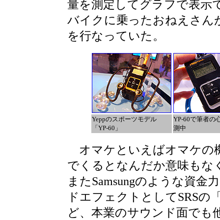
量を測定してグラフで表示
バイクに乗ったおねえさん
を行なっていた。
Yeppのスポーツモデル
YP-60で筆者
「YP-60」
測中
オマケといえばオマケの機
でくるとなんだか意味もな
またSamsungのような資
ドエフェクトとしてSRSの
ど、本業のサウンド面でも