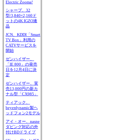
Electric Zooma!
シャープ、32
型/3,840×2,160ド
ットの4K IGZO液
晶
JCN、KDDI「Smart
TV Box」利用の
CATVサービスを
開始
ゼンハイザー、
「IE 800」の発売
日を12月4日に決
定
ゼンハイザー、実
売13,000円の新カ
ナル型「CX985」
ティアック、
beyerdynamic製ヘ
ッドフォン2モデル
アイ・オー、nasne
ダビング対応の外
付けBDドライブ