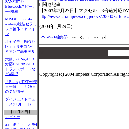
SANSUI”の
□関連記事
Bluetoothスピーカ
【2003年7月23日】マクセル、3倍速対応DV
ー4機種
http://av.watch.impress.co.jp/docs/20030723/max
MJSOFT、moshi
audioの焼結セラミ
(2004年1月29日)
ック筐体イヤフォ
ン
[
]
AV Watch編集部
/
orimoto@impress.co.jp
オヤイデ、FiiOの
iPhoneリモコン付
00
きアンプ黒モデル
00
A
00
太陽、dCSのDSD
対応DACやSACD
トランスポートな
Copyright (c) 2004 Impress Corporation All right
ど4製品
「Blu-ray/DVD発売
日一覧」11月29日
の更新情報
ダイジェストニュ
ース(11月30日)
【11月29日】
レビュー
au、iPad miniと第4