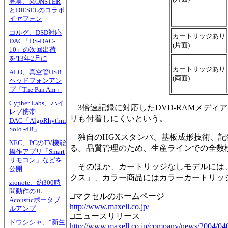
完実、MONSTER
とDIESELのコラボ
イヤフォン
コルグ、DSD対応
カートリッジあり
DAC「DS-DAC-
(片面)
10」の次回出荷
を'13年2月に
カートリッジあり
ALO、真空管USB
(両面)
ヘッドフォンアン
プ「The Pan Am」
Cypher Labs、ハイ
3倍速記録に対応したDVD-RAMメディ
レゾ携帯
リも付着しにくいという。
DAC「AlgoRhythm
Solo -dB」
独自のHGXスタンパ、基板成形技術、記
NEC、PCのTV機能
る。品質管理のため、生産ラインでの全数
操作アプリ「Smart
リモコン」などを
そのほか、カートリッジなしモデルには、
公開
クス」、カラー商品にはカラーカートリッ
zionote、約300時
間動作のJL
□マクセルのホームページ
Acousticポータブ
http://www.maxell.co.jp/
ルアンプ
□ニュースリリース
ドウシシャ、“新生
http://www.maxell.co.jp/company/news/2004/04