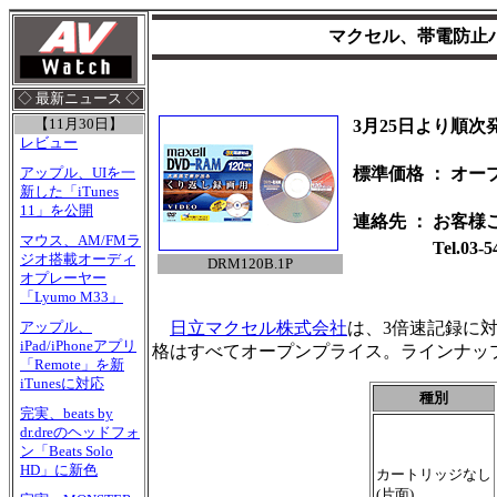
マクセル、帯電防止ハ
◇ 最新ニュース ◇
【11月30日】
3月25日より順次
レビュー
標準価格
：
オー
アップル、UIを一
新した「iTunes
11」を公開
連絡先
：
お客様
マウス、AM/FMラ
Tel.03-5
ジオ搭載オーディ
DRM120B.1P
オプレーヤー
「Lyumo M33」
日立マクセル株式会社
は、3倍速記録に対
アップル、
iPad/iPhoneアプリ
格はすべてオープンプライス。ラインナッ
「Remote」を新
iTunesに対応
種別
完実、beats by
dr.dreのヘッドフォ
ン「Beats Solo
HD」に新色
カートリッジなし
(片面)