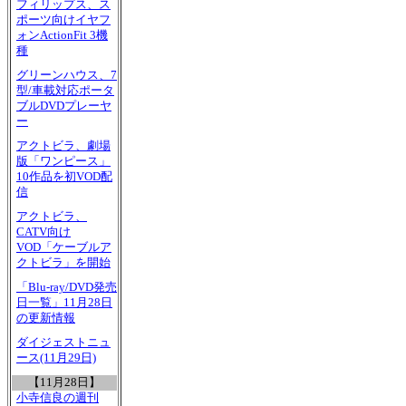
フィリップス、ス
ポーツ向けイヤフ
ォンActionFit 3機
種
グリーンハウス、7
型/車載対応ポータ
ブルDVDプレーヤ
ー
アクトビラ、劇場
版「ワンピース」
10作品を初VOD配
信
アクトビラ、
CATV向け
VOD「ケーブルア
クトビラ」を開始
「Blu-ray/DVD発売
日一覧」11月28日
の更新情報
ダイジェストニュ
ース(11月29日)
【11月28日】
小寺信良の週刊