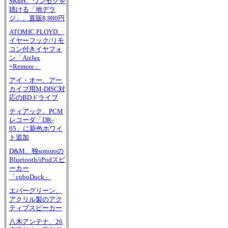
SKnet、ワンセグを
聴ける「地デラ
ジ」。直販8,980円
ATOMIC FLOYD、
イヤーフック/リモ
コン付きイヤフォ
ン「AirJax
+Remote」
アイ・オー、アー
カイブ用M-DISC対
応のBDドライブ
ティアック、PCM
レコーダ「DR-
05」に新色ホワイ
ト追加
D&M、独sonoroの
Bluetooth/iPodスピ
ーカー
「cuboDock」
エバーグリーン、
アクリル製のアク
ティブスピーカー
八木アンテナ、26