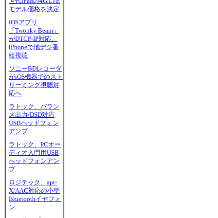
世代iPadの4G LTE
モデル価格を決定
iOSアプリ
「Twonky Beam」
がDTCP-IP対応。
iPhoneで地デジ番
組視聴
ソニーBDレコーダ
がiOS機器でのスト
リーミング視聴対
応へ
ラトック、バラン
ス出力/DSD対応
USBヘッドフォン
アンプ
ラトック、PCオー
ディオ入門用USB
ヘッドフォンアン
プ
ロジテック、apt-
X/AAC対応の小型
Bluetoothイヤフォ
ン