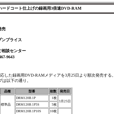
ードコート仕上げの録画用3倍速DVD-RAM
発売
プンプライス
ご相談センター
467-9643
応した録画用DVD-RAMメディアを3月25日より順次発売する
プは以下の通り。
品種
型番
枚数
発売日
DRM120B.1P
1枚
3月25日
標準品
DRM120B.1P5S
5枚
DRM120B.1P10S
10枚