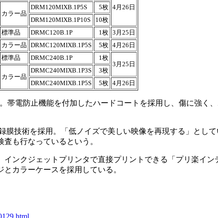
DRM120MIXB.1P5S
5枚
4月26日
カラー品
DRM120MIXB.1P10S
10枚
標準品
DRMC120B.1P
1枚
3月25日
カラー品
DRMC120MIXB.1P5S
5枚
4月26日
標準品
DRMC240B.1P
1枚
3月25日
DRMC240MIXB.1P3S
3枚
カラー品
DRMC240MIXB.1P5S
5枚
4月26日
ア。帯電防止機能を付加したハードコートを採用し、傷に強く
録膜技術を採用。「低ノイズで美しい映像を再現する」として
検査も行なっているという。
インクジェットプリンタで直接プリントできる「プリ楽イン
ジとカラーケースを採用している。
0129.html