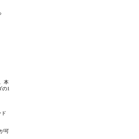
っ
。本
ダの1
ード
が可