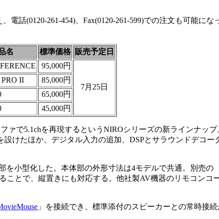
20-261-454)、Fax(0120-261-599)での注文も可能にな
品名
標準価格
販売予定日
EFERENCE
95,000円
 PRO II
85,000円
7月25日
0
65,000円
0
45,000円
ァで5.1chを再現するというNIROシリーズの新ラインナップ
設けたほか、デジタル入力の追加、DSPとサラウンドデコー
部を小型化した。本体部の外形寸法は4モデルで共通。別売の
D」を使用することで、縦置きにも対応する。他社製AV機器のリモコンコ
MovieMouse
」を接続でき、標準添付のスピーカーとの常時接続