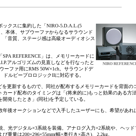
に集約した「NIRO-5.D.A.L.(5
ピーカーに加え、本体、サブウーファからなるサラウンド
、「音質、ステージ感は高級オーディオシス
A REFERENCE」は、メモリーカードに
.I.P.アルゴリズムの見直しなどを行なったと
NIRO REFERENC
ウーファ用にRMS 50W×1ch。サラウンドデ
、ドルビープロロジックIIに対応する。
どを更新するもので、同社が配布するメモリーカードを背面の
トカード配布のタイミングは「(将来的に)もっと効果のある方
開発したとき」(同社)を予定している。
年後オークションなどで入手したユーザーにも、希望があれ
、光デジタル×3系統を装備。アナログ入力×2系統や、ヘッド
200×296×55mm(幅×奥行き×高さ)、2.2kg。