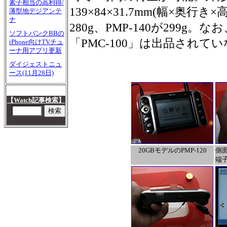
素子相当の高利得/
139×84×31.7mm(幅×奥行き
薄型地デジアンテ
ナ
280g、PMP-140が299g。なお
ソフトバンクBBの
「PMC-100」は出品されて
iPhone向けTVチュ
ーナ用アプリ更新
ダイジェストニュ
ース(11月28日)
【Watch記事検索】
20GBモデルのPMP-120
側面
端