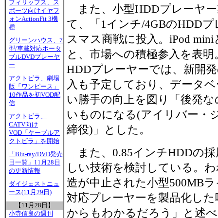
フィリップス、ス
また、小型HDDプレーヤー
ポーツ向けイヤフ
ォンActionFit 3機
て、「1インチ/4GBのHD
種
スマス商戦に投入。iPod mi
グリーンハウス、7
型/車載対応ポータ
と、市場への積極参入を表明
ブルDVDプレーヤ
ー
HDDプレーヤーでは、新開
アクトビラ、劇場
入も予定しており、データベ
版「ワンピース」
10作品を初VOD配
い勝手の向上を図り「後発なので
信
いものになる(アイリバー・ジ
アクトビラ、
CATV向け
締役)」とした。
VOD「ケーブルア
クトビラ」を開始
また、0.85インチHDDの
「Blu-ray/DVD発売
日一覧」11月28日
しい技術を検討している。われわ
の更新情報
造が中止された小型500MB
ダイジェストニュ
ース(11月29日)
対応プレーヤーを製品化した
【11月28日】
からもわかるだろう」と述べ
小寺信良の週刊