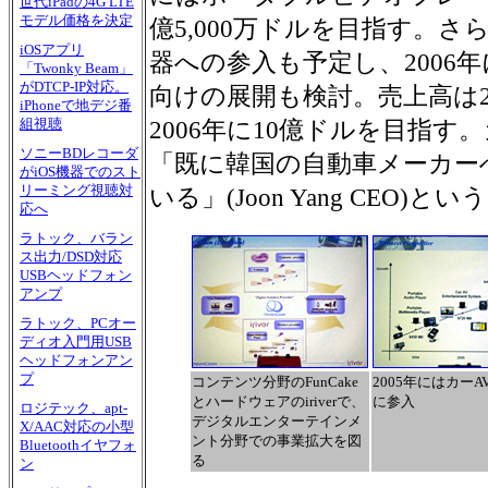
世代iPadの4G LTE
モデル価格を決定
億5,000万ドルを目指す。さら
iOSアプリ
器への参入も予定し、2006
「Twonky Beam」
がDTCP-IP対応。
向けの展開も検討。売上高は20
iPhoneで地デジ番
組視聴
2006年に10億ドルを目指す
ソニーBDレコーダ
「既に韓国の自動車メーカー
がiOS機器でのスト
リーミング視聴対
いる」(Joon Yang CEO)とい
応へ
ラトック、バラン
ス出力/DSD対応
USBヘッドフォン
アンプ
ラトック、PCオー
ディオ入門用USB
ヘッドフォンアン
プ
コンテンツ分野のFunCake
2005年にはカー
とハードウェアのiriverで、
に参入
ロジテック、apt-
デジタルエンターテインメ
X/AAC対応の小型
ント分野での事業拡大を図
Bluetoothイヤフォ
る
ン