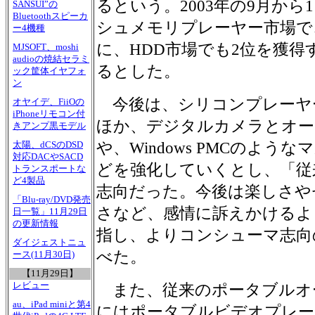
るという。2003年の9月から
SANSUI”の
Bluetoothスピーカ
シュメモリプレーヤー市場で
ー4機種
に、HDD市場でも2位を獲
MJSOFT、moshi
audioの焼結セラミ
るとした。
ック筐体イヤフォ
ン
今後は、シリコンプレーヤ
オヤイデ、FiiOの
iPhoneリモコン付
ほか、デジタルカメラとオー
きアンプ黒モデル
や、Windows PMCのよ
太陽、dCSのDSD
対応DACやSACD
どを強化していくとし、「従
トランスポートな
ど4製品
志向だった。今後は楽しさや
「Blu-ray/DVD発売
さなど、感情に訴えかけるよ
日一覧」11月29日
の更新情報
指し、よりコンシューマ志向
ダイジェストニュ
べた。
ース(11月30日)
【11月29日】
レビュー
また、従来のポータブルオー
au、iPad miniと第4
にはポータブルビデオプレー