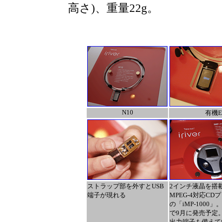
高さ)、重量22g。
N10
有機
ストラップ部を外すとUSB
2インチ液晶を搭
端子が現れる
MPEG-4対応CD
の「iMP-1000」
で9月に発売予定
出力端子も備えて