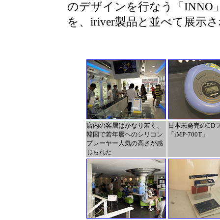
のデザインを行なう「INN
を、iriver製品と並べて展示
店内の客層はかなり若く、
日本未発売のCD
韓国で若年層へのシリコン
「iMP-700T」
プレーヤー人気の高さが感
じられた