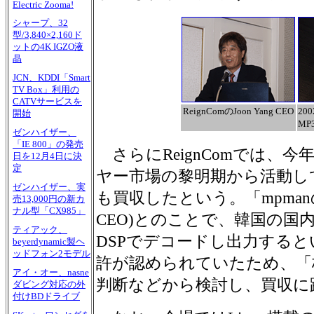
Electric Zooma!
シャープ、32
型/3,840×2,160ド
ットの4K IGZO液
晶
JCN、KDDI「Smart
TV Box」利用の
CATVサービスを
ReignComのJoon Yang CEO
20
開始
MP
ゼンハイザー、
「IE 800」の発売
さらにReignComでは、今
日を12月4日に決
定
ヤー市場の黎明期から活動して
ゼンハイザー、実
も買収したという。「mpman
売13,000円の新カ
ナル型「CX985」
CEO)とのことで、韓国の国
ティアック、
DSPでデコードし出力する
beyerdynamic製ヘ
ッドフォン2モデル
許が認められていたため、「
アイ・オー、nasne
判断などから検討し、買収に
ダビング対応の外
付けBDドライブ