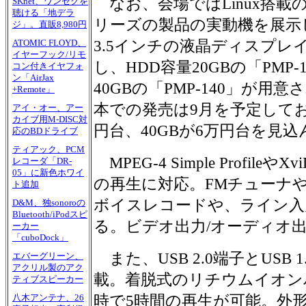
なお、会場ではLinux搭載の
SKnet、ワンセグを
聴ける「地デラ
リーズの製品の実動機を展示
ジ」。直販8,980円
3.5インチの液晶ディスプレ
ATOMIC FLOYD、
イヤーフック/リモ
し、HDD容量20GBの「PMP-
コン付きイヤフォ
ン「AirJax
40GBの「PMP-140」が用
+Remote」
本での発売は9月を予定してお
アイ・オー、アー
カイブ用M-DISC対
円台、40GBが6万円台を見
応のBDドライブ
ティアック、PCM
MPEG-4 Simple Profileや
レコーダ「DR-
05」に新色ホワイ
の再生に対応。FMチューナ
ト追加
ボイスレコードや、ライン入
D&M、独sonoroの
Bluetooth/iPodスピ
る。ビデオ出力/オーディオ
ーカー
「cuboDock」
また、USB 2.0端子とUSB 
エバーグリーン、
アクリル製のアク
載。着脱式のリチウムイオン
ティブスピーカー
時で5時間の再生が可能。外
八木アンテナ、26