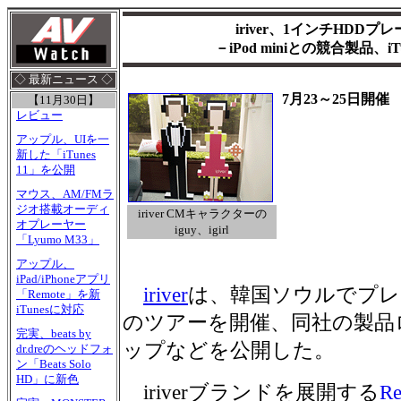
iriver、1インチHDD
－iPod miniとの競合製品、
◇ 最新ニュース ◇
7月23～25日開催
【11月30日】
レビュー
アップル、UIを一
新した「iTunes
11」を公開
マウス、AM/FMラ
ジオ搭載オーディ
iriver CMキャラクターの
オプレーヤー
iguy、igirl
「Lyumo M33」
アップル、
iPad/iPhoneアプリ
iriver
は、韓国ソウルでプレ
「Remote」を新
iTunesに対応
のツアーを開催、同社の製品
完実、beats by
ップなどを公開した。
dr.dreのヘッドフォ
ン「Beats Solo
HD」に新色
iriverブランドを展開する
R