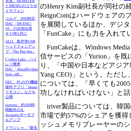
完実、MONSTER
のHenry Kim副社長が同
とDIESELのコラボ
イヤフォン
ReignComはハードウェアのブ
コルグ、DSD対応
を展開しているほか、デジタ
DAC「DS-DAC-
10」の次回出荷
「FunCake」にも力を入れ
を'13年2月に
ALO、真空管USB
FunCakeは、Windows Me
ヘッドフォンアン
プ「The Pan Am」
信サービスの「Yurion」を
Cypher Labs、ハイ
り、「中国や日本などアジア地
レゾ携帯
DAC「AlgoRhythm
Yang CEO)」という。ただし
Solo -dB」
については、「早くても200
NEC、PCのTV機能
操作アプリ「Smart
功しなければいけない」と話
リモコン」などを
公開
iriver製品については、
zionote、約300時
間動作のJL
市場で約57%のシェアを獲
Acousticポータブ
ルアンプ
ッシュメモリプレーヤーのシ
ドウシシャ、“新生