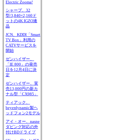
Electric Zooma!
シャープ、32
型/3,840×2,160ド
ットの4K IGZO液
晶
JCN、KDDI「Smart
TV Box」利用の
CATVサービスを
開始
ゼンハイザー、
「IE 800」の発売
日を12月4日に決
定
ゼンハイザー、実
売13,000円の新カ
ナル型「CX985」
ティアック、
beyerdynamic製ヘ
ッドフォン2モデル
アイ・オー、nasne
ダビング対応の外
付けBDドライブ