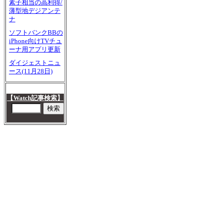
素子相当の高利得/
薄型地デジアンテ
ナ
ソフトバンクBBの
iPhone向けTVチュ
ーナ用アプリ更新
ダイジェストニュ
ース(11月28日)
【Watch記事検索】