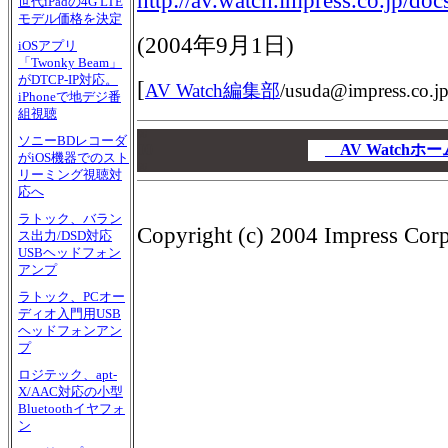
http://av.watch.impress.co.jp/do
世代iPadの4G LTE
モデル価格を決定
(
2004年9月1日
)
iOSアプリ
「Twonky Beam」
がDTCP-IP対応。
[
AV Watch編集部
/
usuda@impress.co.j
iPhoneで地デジ番
組視聴
00
ソニーBDレコーダ
00
AV Watch
がiOS機器でのスト
00
リーミング視聴対
応へ
ラトック、バラン
Copyright (c) 2004 Impress Corpo
ス出力/DSD対応
USBヘッドフォン
アンプ
ラトック、PCオー
ディオ入門用USB
ヘッドフォンアン
プ
ロジテック、apt-
X/AAC対応の小型
Bluetoothイヤフォ
ン