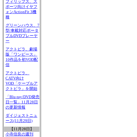
フィリップス、ス
ポーツ向けイヤフ
ォンActionFit 3機
種
グリーンハウス、7
型/車載対応ポータ
ブルDVDプレーヤ
ー
アクトビラ、劇場
版「ワンピース」
10作品を初VOD配
信
アクトビラ、
CATV向け
VOD「ケーブルア
クトビラ」を開始
「Blu-ray/DVD発売
日一覧」11月28日
の更新情報
ダイジェストニュ
ース(11月29日)
【11月28日】
小寺信良の週刊