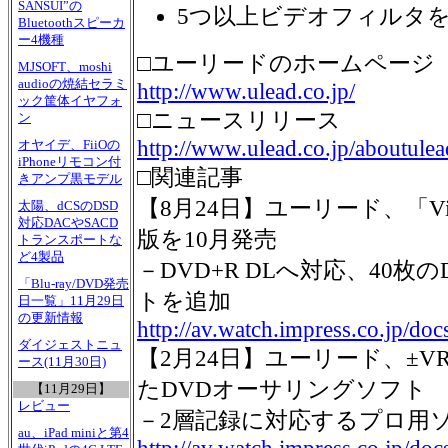
SANSUI”の
5つ以上ビデオフィルタ
Bluetoothスピーカ
ー4機種
□ユーリードのホームページ
MJSOFT、moshi
audioの焼結セラミ
http://www.ulead.co.jp/
ック筐体イヤフォ
□ニュースリリース
ン
http://www.ulead.co.jp/aboutulea
オヤイデ、FiiOの
iPhoneリモコン付
□関連記事
きアンプ黒モデル
【8月24日】ユーリード、「Vide
太陽、dCSのDSD
対応DACやSACD
版を10月発売
トランスポートな
ど4製品
－DVD+R DLへ対応、40
「Blu-ray/DVD発売
トを追加
日一覧」11月29日
の更新情報
http://av.watch.impress.co.jp/do
ダイジェストニュ
【2月24日】ユーリード、±
ース(11月30日)
たDVDオーサリングソフト
【11月29日】
レビュー
－2層記録に対応するプロ用ソフ
au、iPad miniと第4