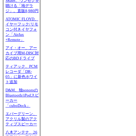
SKnet、ワンセグを
聴ける「地デラ
ジ」。直販8,980円
ATOMIC FLOYD、
イヤーフック/リモ
コン付きイヤフォ
ン「AirJax
+Remote」
アイ・オー、アー
カイブ用M-DISC対
応のBDドライブ
ティアック、PCM
レコーダ「DR-
05」に新色ホワイ
ト追加
D&M、独sonoroの
Bluetooth/iPodスピ
ーカー
「cuboDock」
エバーグリーン、
アクリル製のアク
ティブスピーカー
八木アンテナ、26