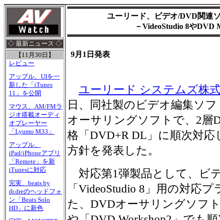
ユーリード、ビデオ/DVD関連ソ
－VideoStudio 8やDVD 
◇ 最新ニュース ◇
9月1日発表
【11月30日】
レビュー
アップル、UIを一
新した「iTunes
ユーリード システムズ株
11」を公開
日、同社製のビデオ編集ソフ
マウス、AM/FMラ
ジオ搭載オーディ
オーサリングソフトで、2層D
オプレーヤー
「Lyumo M33」
格「DVD+R DL」に順次対
アップル、
方針を発表した。
iPad/iPhoneアプリ
「Remote」を新
iTunesに対応
対応第1弾製品として、ビ
完実、beats by
「VideoStudio 8」用の
dr.dreのヘッドフォ
ン「Beats Solo
た、DVDオーサリングソフト「DVD
HD」に新色
や「DVD Workshop2」