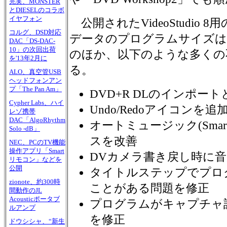
完実、MONSTER
とDIESELのコラボ
イヤフォン
公開されたVideoStudio 8
コルグ、DSD対応
データのプログラムサイズは19
DAC「DS-DAC-
10」の次回出荷
のほか、以下のような多くの
を'13年2月に
る。
ALO、真空管USB
ヘッドフォンアン
プ「The Pan Am」
DVD+R DLのインポー
Cypher Labs、ハイ
Undo/Redoアイコンを追
レゾ携帯
DAC「AlgoRhythm
オートミュージック(Smar
Solo -dB」
スを改善
NEC、PCのTV機能
操作アプリ「Smart
DVカメラ書き戻し時に
リモコン」などを
公開
タイトルステップでプロ
zionote、約300時
ことがある問題を修正
間動作のJL
Acousticポータブ
プログラムがキャプチャ
ルアンプ
を修正
ドウシシャ、“新生