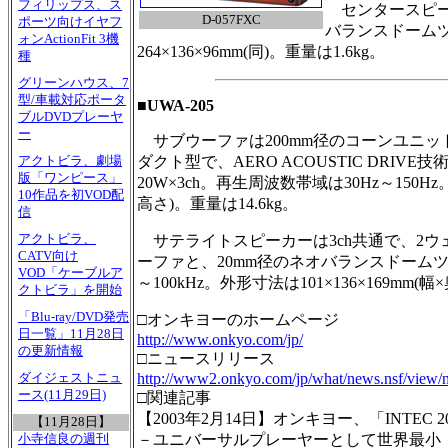
フィリップス、ス
センタースピーカ
D-057FXC
ポーツ向けイヤフ
バランスドームツ
ォンActionFit 3機
264×136×96mm(同)。重量は1.6kg。
種
グリーンハウス、7
型/車載対応ポータ
■UWA-205
ブルDVDプレーヤ
ー
サブウーファは200mm径のコーンユニッ
ダクト型で、AERO ACOUSTIC DRI
アクトビラ、劇場
版「ワンピース」
20W×3ch。再生周波数帯域は30Hz～150Hz。
10作品を初VOD配
高さ)。重量は14.6kg。
信
アクトビラ、
サテライトスピーカーは3ch共通で、2ウェ
CATV向け
ーファと、20mm径のネオバランスドームツ
VOD「ケーブルア
～100kHz。外形寸法は101×136×169mm
クトビラ」を開始
「Blu-ray/DVD発売
□オンキヨーのホームページ
日一覧」11月28日
http://www.onkyo.com/jp/
の更新情報
□ニュースリリース
http://www2.onkyo.com/jp/what/news.nsf/vie
ダイジェストニュ
ース(11月29日)
□関連記事
【2003年2月14日】オンキヨー、「INTEC
【11月28日】
－ユニバーサルプレーヤーとして世界最小
小寺信良の週刊