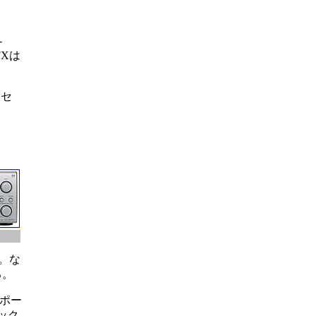
-
FXは
ーセ
る。な
る。
サポー
ック