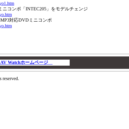
kyo1.htm
のミニコンポ「INTEC205」をモデルチェンジ
kyo.htm
のMP3対応DVDミニコンポ
kyo.htm
V Watchホームページ
00
s reserved.