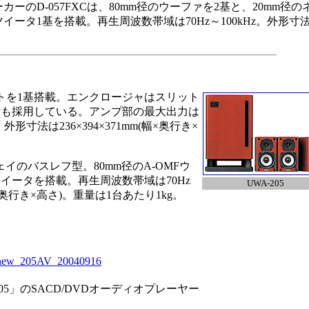
ーのD-057FXCは、80mm径のウーファを2基と、20mm径の
イータ1基を搭載。再生周波数帯域は70Hz～100kHz。外形寸
トを1基搭載。エンクロージャはスリット
VE技術も採用している。アンプ部の最大出力は
外形寸法は236×394×371mm(幅×奥行き×
イのバスレフ型。80mm径のA-OMFウ
イータを搭載。再生周波数帯域は70Hz
UWA-205
(幅×奥行き×高さ)。重量は1台あたり1kg。
w/new_205AV_20040916
 205」のSACD/DVDオーディオプレーヤー