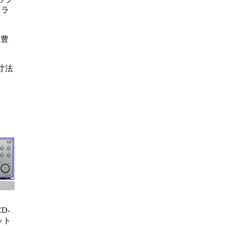
ュラ
も豊
寸法
D-
ット