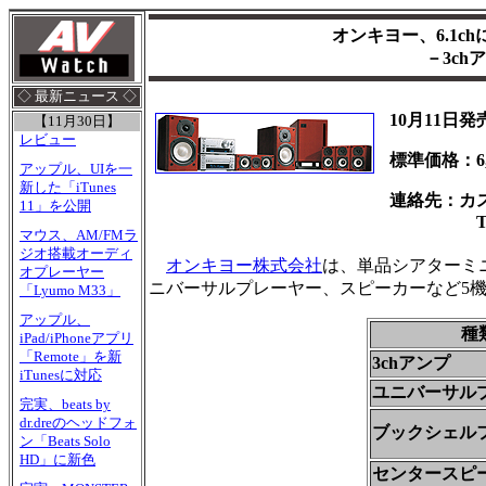
オンキヨー、6.1c
－3c
◇ 最新ニュース ◇
10月11日発
【11月30日】
レビュー
標準価格：6,3
アップル、UIを一
新した「iTunes
連絡先：カ
11」を公開
Tel.057
マウス、AM/FMラ
ジオ搭載オーディ
オンキヨー株式会社
は、単品シアターミニ
オプレーヤー
ニバーサルプレーヤー、スピーカーなど5機
「Lyumo M33」
アップル、
種
iPad/iPhoneアプリ
「Remote」を新
3chアンプ
iTunesに対応
ユニバーサル
完実、beats by
dr.dreのヘッドフォ
ブックシェル
ン「Beats Solo
HD」に新色
センタースピ