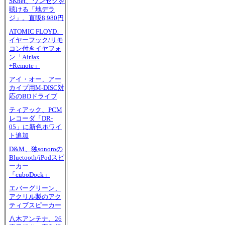
SKnet、ワンセグを
聴ける「地デラ
ジ」。直販8,980円
ATOMIC FLOYD、
イヤーフック/リモ
コン付きイヤフォ
ン「AirJax
+Remote」
アイ・オー、アー
カイブ用M-DISC対
応のBDドライブ
ティアック、PCM
レコーダ「DR-
05」に新色ホワイ
ト追加
D&M、独sonoroの
Bluetooth/iPodスピ
ーカー
「cuboDock」
エバーグリーン、
アクリル製のアク
ティブスピーカー
八木アンテナ、26