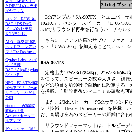
完実、MONSTER
3.1chオプシ
とDIESELのコラボ
イヤフォン
3chアンプの「SA-907FX」とユニバーサ
コルグ、DSD対応
102FX」、センタースピーカー「D-057F
DAC「DS-DAC-
10」の次回出荷
3chでサラウンド再生を行なうバーチャル
を'13年2月に
さらに、アンプ内蔵のサブウーファと、3
ALO、真空管USB
ット「UWA-205」を加えることで、6.
ヘッドフォンアン
プ「The Pan Am」
Cypher Labs、ハイ
■SA-907FX
レゾ携帯
DAC「AlgoRhythm
定格出力17W×3ch(8Ω時)、25W×3ch
Solo -dB」
を使って、スピーカーの数や大きさ、視聴
NEC、PCのTV機能
などの項目を約90秒で自動的に設定する
操作アプリ「Smart
を搭載。自動設定後のマニュアル調整も可
リモコン」などを
公開
また、2/3chスピーカーで5chサラウン
zionote、約300時
ンド技術「Theater-Dimensional
間動作のJL
お、音場は左右のスピーカーの距離に合わせて「
Acousticポータブ
ルアンプ
サラウンドフォーマットは、ドルビーデジタル
ドウシシャ、“新生
ト。オーディオDACは96kHz/24bit