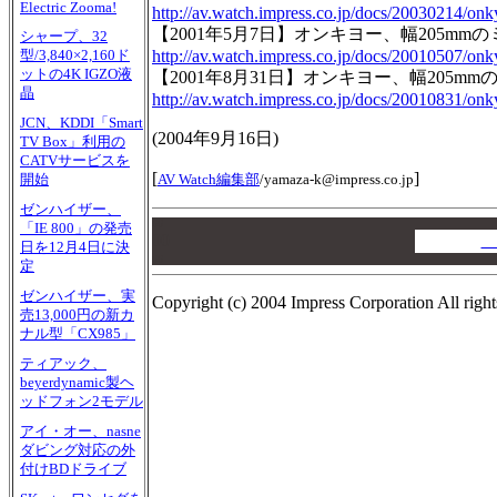
Electric Zooma!
http://av.watch.impress.co.jp/docs/20030214/on
【2001年5月7日】オンキヨー、幅205mm
シャープ、32
http://av.watch.impress.co.jp/docs/20010507/on
型/3,840×2,160ド
ットの4K IGZO液
【2001年8月31日】オンキヨー、幅205mm
晶
http://av.watch.impress.co.jp/docs/20010831/on
JCN、KDDI「Smart
(
2004年9月16日
)
TV Box」利用の
CATVサービスを
[
]
AV Watch編集部
/
yamaza-k@impress.co.jp
開始
ゼンハイザー、
00
「IE 800」の発売
00
A
日を12月4日に決
00
定
ゼンハイザー、実
Copyright (c) 2004 Impress Corporation All right
売13,000円の新カ
ナル型「CX985」
ティアック、
beyerdynamic製ヘ
ッドフォン2モデル
アイ・オー、nasne
ダビング対応の外
付けBDドライブ