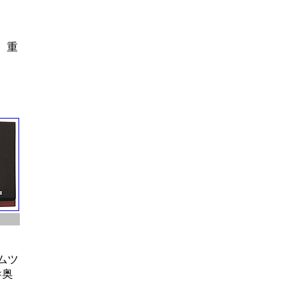
。重
ムツ
×奥