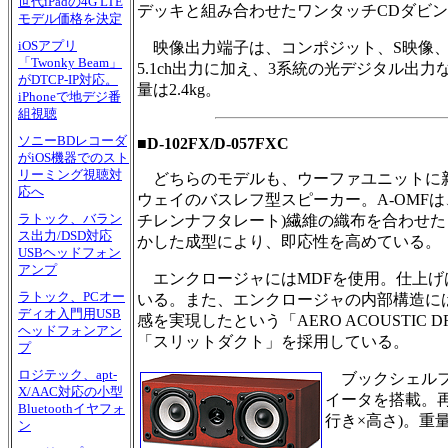
世代iPadの4G LTE
デッキと組み合わせたワンタッチCDダビ
モデル価格を決定
iOSアプリ
映像出力端子は、コンポジット、S映像、
「Twonky Beam」
5.1ch出力に加え、3系統の光デジタル出力な
がDTCP-IP対応。
量は2.4kg。
iPhoneで地デジ番
組視聴
ソニーBDレコーダ
■D-102FX/D-057FXC
がiOS機器でのスト
リーミング視聴対
どちらのモデルも、ウーファユニットに新開
応へ
ウェイのバスレフ型スピーカー。A-OMFは、OFM(O
ラトック、バラン
チレンナフタレート)繊維の織布を合わせた
ス出力/DSD対応
かした成型により、即応性を高めている。
USBヘッドフォン
アンプ
エンクロージャにはMDFを使用。仕上げ
ラトック、PCオー
いる。また、エンクロージャの内部構造に
ディオ入門用USB
感を実現したという「AERO ACOUSTIC
ヘッドフォンアン
「スリットダクト」を採用している。
プ
ロジテック、apt-
ブックシェルフの
X/AAC対応の小型
イータを搭載。再生周
Bluetoothイヤフォ
行き×高さ)。重量は
ン