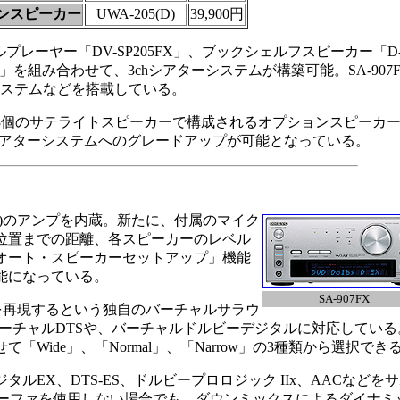
ョンスピーカー
UWA-205(D)
39,900円
ルプレーヤー「DV-SP205FX」、ブックシェルフスピーカー「D
XC」を組み合わせて、3chシアターシステムが構築可能。SA-907
システムなどを搭載している。
個のサテライトスピーカーで構成されるオプションスピーカ
1chシアターシステムへのグレードアップが可能となっている。
(4Ω時)のアンプを内蔵。新たに、付属のマイク
位置までの距離、各スピーカーのレベル
「オート・スピーカーセットアップ」機能
能になっている。
SA-907FX
ドを再現するという独自のバーチャルサラウ
」を搭載。バーチャルDTSや、バーチャルドルビーデジタルに対応してい
Wide」、「Normal」、「Narrow」の3種類から選択でき
EX、DTS-ES、ドルビープロロジック IIx、AACなどを
。サブウーファを使用しない場合でも、ダウンミックスによるダイナミ