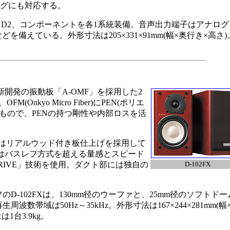
ングにも対応する。
D2、コンポーネントを各1系統装備。音声出力端子はアナログ
どを備えている。外形寸法は205×331×91mm(幅×奥行き×高さ)
発の振動板「A-OMF」を採用した2
nkyo Micro Fiber)にPEN(ポリエ
もので、PENの持つ剛性や内部ロスを活
はリアルウッド付き板仕上げを採用して
はバスレフ方式を超える量感とスピード
 DRIVE」技術を使用。ダクト部には独自の
D-102FX
D-102FXは、130mm径のウーファと、25mm径のソフトドー
波数帯域は50Hz～35kHz。外形寸法は167×244×281mm(幅
1台3.9kg。