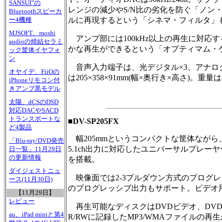
SANSUI”の
レンジの減少やS/N比の劣化を防ぐ「ノン
Bluetoothスピーカ
ルに再現するという「シネマ・フィルタ」
ー4機種
MJSOFT、moshi
アンプ部には100kHz以上の再生に対応するWRAT(W
audioの焼結セラミ
かな再生ができるという「オプティマム・
ック筐体イヤフォ
ン
音声入力端子は、光デジタル×3、アナログ2ch
オヤイデ、FiiOの
は205×358×91mm(幅×奥行き×高さ)。重量は4
iPhoneリモコン付
きアンプ黒モデル
太陽、dCSのDSD
対応DACやSACD
トランスポートな
■DV-SP205FX
ど4製品
幅205mmというコンパクトな筐体ながら、
「Blu-ray/DVD発売
5.1ch出力に対応したユニバーサルプレーヤー。
日一覧」11月29日
の更新情報
を搭載。
ダイジェストニュ
映像面では2-3プルダウン方式のプログレ
ース(11月30日)
のプログレッシブ出力もサポート。ビデオ用に5
【11月29日】
レビュー
再生可能なディスクはDVDビデオ、DVDオーデ
au、iPad miniと第4
R/RWに記録したMP3/WMAファイルの再