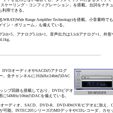
・スケーリング・コンフィグレーション」を搭載。台詞をナチ
も利用できる。
ide Range Amplifier Technology)を搭載。小音量時で
ゲイン・ボリューム」も備えている。
×5、アナログ5.1ch×1。音声出力は3.1chアナログ×1。外形
.1kg。
DVDオーディオやSACDのアナログ
全チャンネルに192kHz/24bitのDAC
ッシブ回路も搭載しており、DVDビデオ
DV-SP205FX
4MHz/10bitのDACを備えている。
ィオ、SACD、DVD-R、DVD-RW(VR/ビデオ)に加え、C
生が可能。INTEC205シリーズのMDデッキやCDレコーダ、カセ