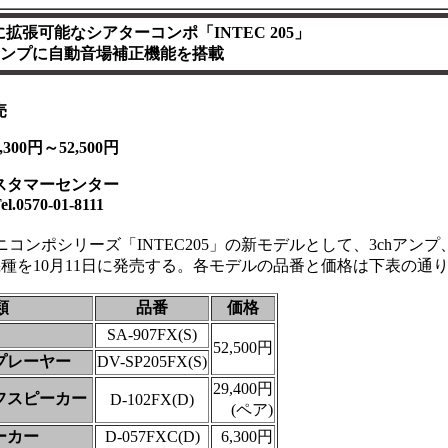
hに拡張可能なシアターコンポ「INTEC 205」
hアンプに自動音場補正機能を搭載
売
00円～52,500円
スタマーセンター
0-01-8111
コンポシリーズ「INTEC205」の新モデルとして、3chアンプ
種を10月11日に発売する。各モデルの品番と価格は下表の通
類
品番
価格
SA-907FX(S)
52,500円
プレーヤー
DV-SP205FX(S)
29,400円
フスピーカー
D-102FX(D)
(ペア)
ーカー
D-057FXC(D)
6,300円