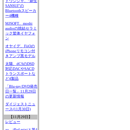
ドウシシャ、“新生
SANSUI”の
Bluetoothスピーカ
ー4機種
MJSOFT、moshi
audioの焼結セラミ
ック筐体イヤフォ
ン
オヤイデ、FiiOの
iPhoneリモコン付
きアンプ黒モデル
太陽、dCSのDSD
対応DACやSACD
トランスポートな
ど4製品
「Blu-ray/DVD発売
日一覧」11月29日
の更新情報
ダイジェストニュ
ース(11月30日)
【11月29日】
レビュー
au、iPad miniと第4