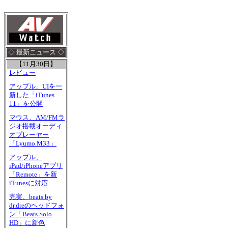
◇ 最新ニュース ◇
【11月30日】
レビュー
アップル、UIを一
新した「iTunes
11」を公開
マウス、AM/FMラ
ジオ搭載オーディ
オプレーヤー
「Lyumo M33」
アップル、
iPad/iPhoneアプリ
「Remote」を新
iTunesに対応
完実、beats by
dr.dreのヘッドフォ
ン「Beats Solo
HD」に新色