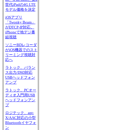
世代iPadの4G LTE
モデル価格を決定
iOSアプリ
「Twonky Beam」
がDTCP-IP対応。
iPhoneで地デジ番
組視聴
ソニーBDレコーダ
がiOS機器でのスト
リーミング視聴対
応へ
ラトック、バラン
ス出力/DSD対応
USBヘッドフォン
アンプ
ラトック、PCオー
ディオ入門用USB
ヘッドフォンアン
プ
ロジテック、apt-
X/AAC対応の小型
Bluetoothイヤフォ
ン