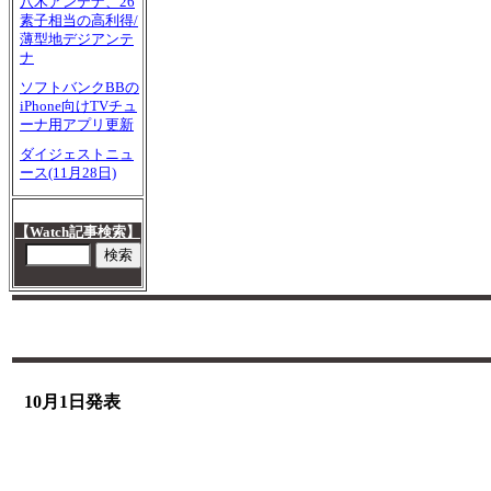
八木アンテナ、26
素子相当の高利得/
薄型地デジアンテ
ナ
ソフトバンクBBの
iPhone向けTVチュ
ーナ用アプリ更新
ダイジェストニュ
ース(11月28日)
【Watch記事検索】
10月1日発表