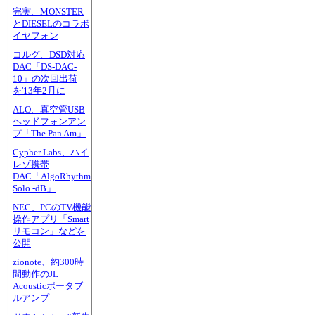
完実、MONSTER
とDIESELのコラボ
イヤフォン
コルグ、DSD対応
DAC「DS-DAC-
10」の次回出荷
を'13年2月に
ALO、真空管USB
ヘッドフォンアン
プ「The Pan Am」
Cypher Labs、ハイ
レゾ携帯
DAC「AlgoRhythm
Solo -dB」
NEC、PCのTV機能
操作アプリ「Smart
リモコン」などを
公開
zionote、約300時
間動作のJL
Acousticポータブ
ルアンプ