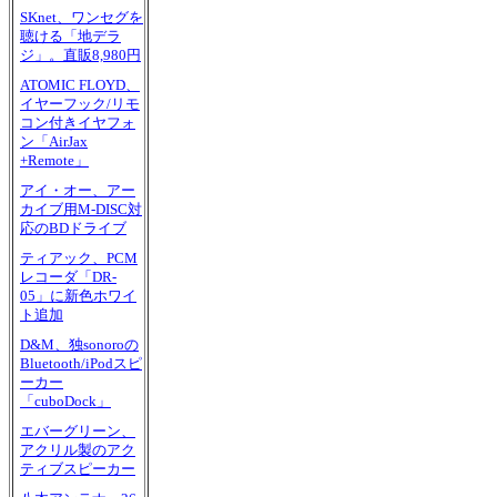
SKnet、ワンセグを
聴ける「地デラ
ジ」。直販8,980円
ATOMIC FLOYD、
イヤーフック/リモ
コン付きイヤフォ
ン「AirJax
+Remote」
アイ・オー、アー
カイブ用M-DISC対
応のBDドライブ
ティアック、PCM
レコーダ「DR-
05」に新色ホワイ
ト追加
D&M、独sonoroの
Bluetooth/iPodスピ
ーカー
「cuboDock」
エバーグリーン、
アクリル製のアク
ティブスピーカー