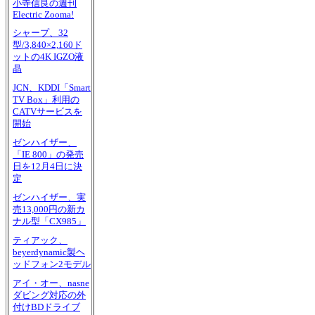
小寺信良の週刊
Electric Zooma!
シャープ、32
型/3,840×2,160ド
ットの4K IGZO液
晶
JCN、KDDI「Smart
TV Box」利用の
CATVサービスを
開始
ゼンハイザー、
「IE 800」の発売
日を12月4日に決
定
ゼンハイザー、実
売13,000円の新カ
ナル型「CX985」
ティアック、
beyerdynamic製ヘ
ッドフォン2モデル
アイ・オー、nasne
ダビング対応の外
付けBDドライブ