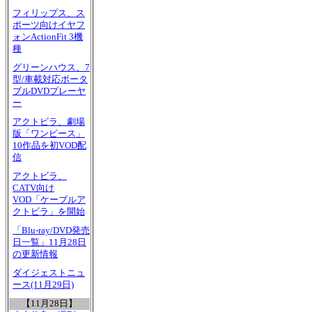
フィリップス、ス
ポーツ向けイヤフ
ォンActionFit 3機
種
グリーンハウス、7
型/車載対応ポータ
ブルDVDプレーヤ
ー
アクトビラ、劇場
版「ワンピース」
10作品を初VOD配
信
アクトビラ、
CATV向け
VOD「ケーブルア
クトビラ」を開始
「Blu-ray/DVD発売
日一覧」11月28日
の更新情報
ダイジェストニュ
ース(11月29日)
【11月28日】