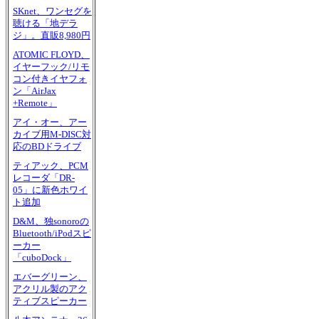
SKnet、ワンセグを
聴ける「地デラ
ジ」。直販8,980円
ATOMIC FLOYD、
イヤーフック/リモ
コン付きイヤフォ
ン「AirJax
+Remote」
アイ・オー、アー
カイブ用M-DISC対
応のBDドライブ
ティアック、PCM
レコーダ「DR-
05」に新色ホワイ
ト追加
D&M、独sonoroの
Bluetooth/iPodスピ
ーカー
「cuboDock」
エバーグリーン、
アクリル製のアク
ティブスピーカー