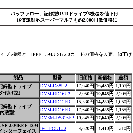
バッファロー、記録型DVDドライブ5機種を値下げ
－16倍速対応スーパーマルチも約2,000円低価格に
ブ5機種と、IEEE 1394/USB 2.0カードの価格を改定、値下
製品
型番
旧価格
新価格
差額
DVM-D88U2
17,640円
16,485円
1,155円
記録型ドライブ
(外付け型)
DVM-RD16U2
22,050円
19,845円
2,205円
DVM-RD12FB
15,330円
14,280円
1,050円
記録型ドライブ
DVM-RD16FB
17,640円
16,485円
1,155円
(内蔵型)
DVSM-D5816FB
19,845円
17,640円
2,205円
USB 2.0/IEEE 1394
IFC-PCI7IU2
4,620円
4,410円
210円
インターフェイス