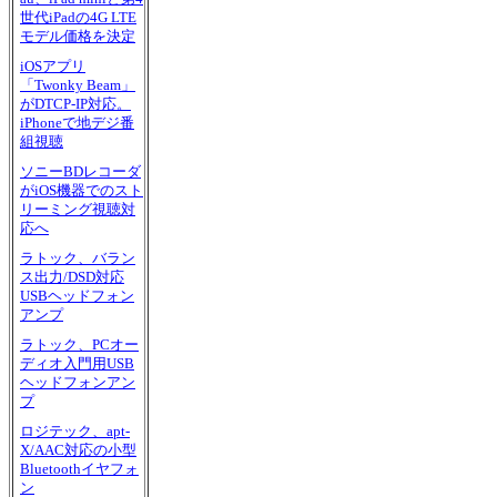
世代iPadの4G LTE
モデル価格を決定
iOSアプリ
「Twonky Beam」
がDTCP-IP対応。
iPhoneで地デジ番
組視聴
ソニーBDレコーダ
がiOS機器でのスト
リーミング視聴対
応へ
ラトック、バラン
ス出力/DSD対応
USBヘッドフォン
アンプ
ラトック、PCオー
ディオ入門用USB
ヘッドフォンアン
プ
ロジテック、apt-
X/AAC対応の小型
Bluetoothイヤフォ
ン