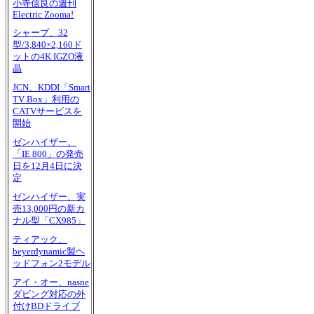
小寺信良の週刊
Electric Zooma!
シャープ、32
型/3,840×2,160ド
ットの4K IGZO液
晶
JCN、KDDI「Smart
TV Box」利用の
CATVサービスを
開始
ゼンハイザー、
「IE 800」の発売
日を12月4日に決
定
ゼンハイザー、実
売13,000円の新カ
ナル型「CX985」
ティアック、
beyerdynamic製ヘ
ッドフォン2モデル
アイ・オー、nasne
ダビング対応の外
付けBDドライブ