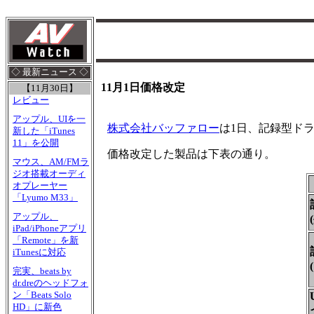
◇ 最新ニュース ◇
11月1日価格改定
【11月30日】
レビュー
アップル、UIを一
株式会社バッファロー
は1日、記録型ドライ
新した「iTunes
11」を公開
価格改定した製品は下表の通り。
マウス、AM/FMラ
ジオ搭載オーディ
オプレーヤー
「Lyumo M33」
アップル、
iPad/iPhoneアプリ
「Remote」を新
iTunesに対応
完実、beats by
dr.dreのヘッドフォ
ン「Beats Solo
HD」に新色