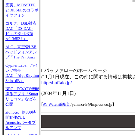
完実、MONSTER
とDIESELのコラボ
イヤフォン
コルグ、DSD対応
DAC「DS-DAC-
10」の次回出荷
を'13年2月に
ALO、真空管USB
ヘッドフォンアン
プ「The Pan Am」
Cypher Labs、ハイ
□バッファローのホームページ
レゾ携帯
DAC「AlgoRhythm
(11月1日現在、この件に関する情報は掲載
Solo -dB」
http://buffalo.jp/
NEC、PCのTV機能
(
2004年11月1日
)
操作アプリ「Smart
リモコン」などを
[
]
公開
AV Watch編集部
/
yamaza-k@impress.co.jp
zionote、約300時
00
間動作のJL
00
Acousticポータブ
00
ルアンプ