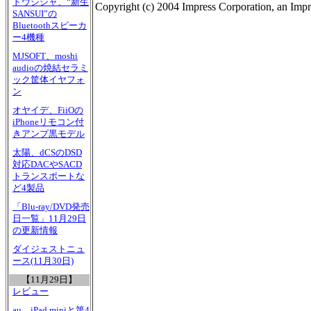
ドウシシャ、“新生
Copyright (c) 2004 Impress Corporation, an Impr
SANSUI”の
Bluetoothスピーカ
ー4機種
MJSOFT、moshi
audioの焼結セラミ
ック筐体イヤフォ
ン
オヤイデ、FiiOの
iPhoneリモコン付
きアンプ黒モデル
太陽、dCSのDSD
対応DACやSACD
トランスポートな
ど4製品
「Blu-ray/DVD発売
日一覧」11月29日
の更新情報
ダイジェストニュ
ース(11月30日)
【11月29日】
レビュー
au、iPad miniと第4