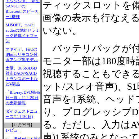
ドウシシャ、“新生
ティックスロットを
SANSUI”の
Bluetoothスピーカ
画像の表示も行なえ
ー4機種
MJSOFT、moshi
いない。
audioの焼結セラミ
ック筐体イヤフォ
ン
バッテリパックが付属
オヤイデ、FiiOの
iPhoneリモコン付
モニター部は180度
きアンプ黒モデル
太陽、dCSのDSD
視聴することもできる
対応DACやSACD
トランスポートな
ット/スレオ音声)、S
ど4製品
「Blu-ray/DVD発売
音声を1系統、ヘッド
日一覧」11月29日
の更新情報
り、プログレッシブD
ダイジェストニュ
ース(11月30日)
る。ただし、入力はA
【11月29日】
レビュー
声)1系統のみとなっ
au、iPad miniと第4