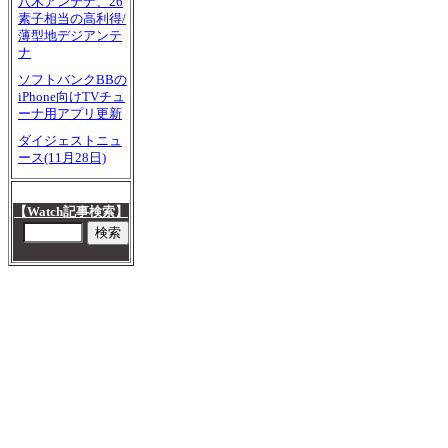
八木アンテナ、26
素子相当の高利得/
薄型地デジアンテ
ナ
ソフトバンクBBの
iPhone向けTVチュ
ーナ用アプリ更新
ダイジェストニュ
ース(11月28日)
【Watch記事検索】