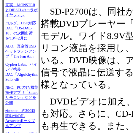
完実、MONSTER
SD-P2700は、同
とDIESELのコラボ
イヤフォン
搭載DVDプレーヤー「ポ
コルグ、DSD対応
DAC「DS-DAC-
モデル。ワイド8.9V型
10」の次回出荷
を'13年2月に
リコン液晶を採用し
ALO、真空管USB
ヘッドフォンアン
プ「The Pan Am」
いる。DVD映像は、
Cypher Labs、ハイ
レゾ携帯
信号で液晶に伝送す
DAC「AlgoRhythm
Solo -dB」
様となっている。
NEC、PCのTV機能
操作アプリ「Smart
リモコン」などを
DVDビデオに加え、D
公開
zionote、約300時
も対応。さらに、CD-
間動作のJL
Acousticポータブ
も再生できる。また、本
ルアンプ