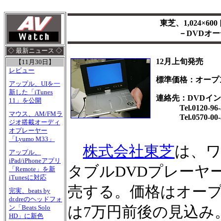
東芝、1,024×6
－DVDオ
◇ 最新ニュース ◇
12月上旬発売
【11月30日】
レビュー
標準価格：オープ
アップル、UIを一
新した「iTunes
連絡先：DVDイ
11」を公開
Tel.0120-96-
マウス、AM/FMラ
Tel.0570-00
ジオ搭載オーディ
オプレーヤー
「Lyumo M33」
株式会社東芝
は、ワ
アップル、
iPad/iPhoneアプリ
タブルDVDプレーヤー「
「Remote」を新
iTunesに対応
売する。価格はオー
完実、beats by
dr.dreのヘッドフォ
は7万円前後の見込み
ン「Beats Solo
HD」に新色