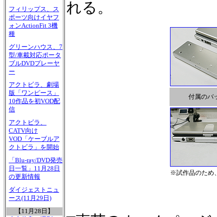
れる。
フィリップス、ス
ポーツ向けイヤフ
ォンActionFit 3機
種
グリーンハウス、7
型/車載対応ポータ
ブルDVDプレーヤ
ー
アクトビラ、劇場
版「ワンピース」
付属のバ
10作品を初VOD配
信
アクトビラ、
CATV向け
VOD「ケーブルア
クトビラ」を開始
「Blu-ray/DVD発売
日一覧」11月28日
※試作品のため
の更新情報
ダイジェストニュ
ース(11月29日)
【11月28日】