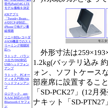
世代iPadの4G LTE
モデル価格を決定
iOSアプリ
「Twonky Beam」
がDTCP-IP対応。
iPhoneで地デジ番
組視聴
ソニーBDレコーダ
モニタ
がiOS機器でのスト
リーミング視聴対
応へ
外形寸法は259×193
ラトック、バラン
1.2kg(バッテリ込み
ス出力/DSD対応
USBヘッドフォン
アンプ
ォン、ソフトケース
ラトック、PCオー
ディオ入門用USB
部座席に設置するこ
ヘッドフォンアン
プ
「SD-PCK27」(12
ロジテック、apt-
X/AAC対応の小型
ナキット「SD-PTN27
Bluetoothイヤフォ
ン