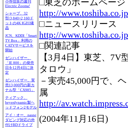
□東芝のホームページ
小寺信良の週刊
Electric Zooma!
http://www.toshiba.co.jp
シャープ、32
型/3,840×2,160ド
□ニュースリリース
ットの4K IGZO液
晶
http://www.toshiba.co.j
JCN、KDDI「Smart
TV Box」利用の
□関連記事
CATVサービスを
開始
【3月4日】東芝、7V
ゼンハイザー、
「IE 800」の発売
タロウ」
日を12月4日に決
定
－実売45,000円で
ゼンハイザー、実
売13,000円の新カ
属
ナル型「CX985」
ティアック、
http://av.watch.impress
beyerdynamic製ヘ
ッドフォン2モデル
アイ・オー、nasne
(
2004年11月16日
)
ダビング対応の外
付けBDドライブ