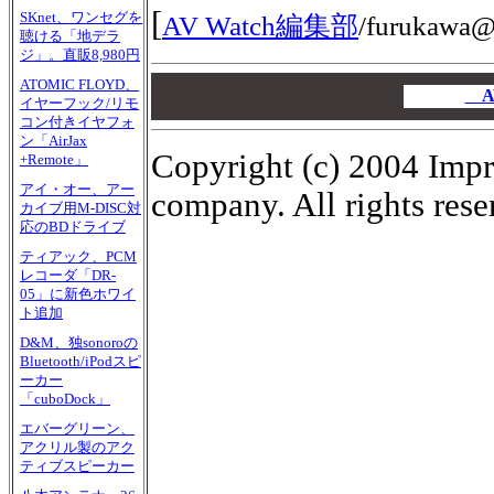
[
SKnet、ワンセグを
AV Watch編集部
/
furukawa@i
聴ける「地デラ
ジ」。直販8,980円
00
ATOMIC FLOYD、
00
A
イヤーフック/リモ
00
コン付きイヤフォ
ン「AirJax
Copyright (c) 2004 Impr
+Remote」
アイ・オー、アー
company. All rights rese
カイブ用M-DISC対
応のBDドライブ
ティアック、PCM
レコーダ「DR-
05」に新色ホワイ
ト追加
D&M、独sonoroの
Bluetooth/iPodスピ
ーカー
「cuboDock」
エバーグリーン、
アクリル製のアク
ティブスピーカー