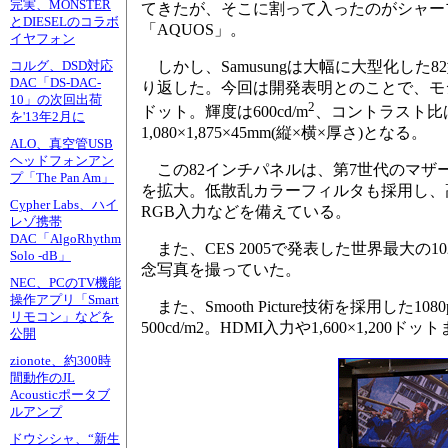
完実、MONSTER
てきたが、そこに割って入ったのがシャープが
とDIESELのコラボ
「AQUOS」。
イヤフォン
しかし、Samusungは大幅に大型化した82
コルグ、DSD対応
DAC「DS-DAC-
り返した。今回は開発表明とのことで、モジュ
10」の次回出荷
2
ドット。輝度は600cd/m
、コントラスト比は
を'13年2月に
1,080×1,875×45mm(縦×横×厚さ)となる。
ALO、真空管USB
ヘッドフォンアン
この82インチパネルは、第7世代のマザー
プ「The Pan Am」
を拡大。低散乱カラーフィルタも採用し、高
Cypher Labs、ハイ
RGB入力などを備えている。
レゾ携帯
DAC「AlgoRhythm
また、CES 2005で発表した世界最大の
Solo -dB」
念写真を撮っていた。
NEC、PCのTV機能
操作アプリ「Smart
また、Smooth Picture技術を採用した
リモコン」などを
500cd/m2。HDMI入力や1,600×1,20
公開
zionote、約300時
間動作のJL
Acousticポータブ
ルアンプ
ドウシシャ、“新生