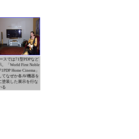
ースでは71型PDPなど
「World First Noble
 71PDP Home Cinema」
してなぜか各AV機器を
に塗装した展示を行な
いる