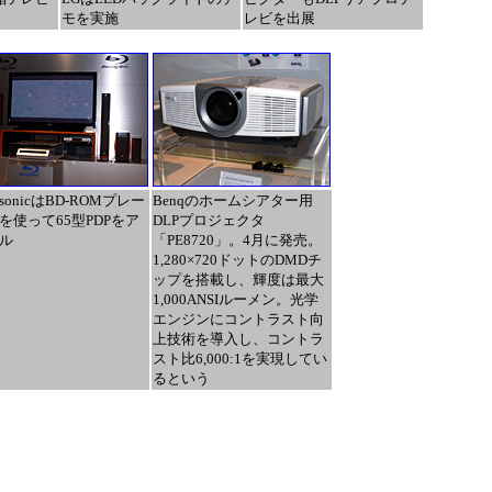
モを実施
レビを出展
asonicはBD-ROMプレー
Benqのホームシアター用
を使って65型PDPをア
DLPプロジェクタ
ル
「PE8720」。4月に発売。
1,280×720ドットのDMDチ
ップを搭載し、輝度は最大
1,000ANSIルーメン。光学
エンジンにコントラスト向
上技術を導入し、コントラ
スト比6,000:1を実現してい
るという