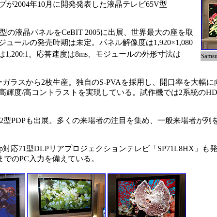
2004年10月に開発発表した液晶テレビ65V型
型の液晶パネルをCeBIT 2005に出展、世界最大の座を取
ールの発売時期は未定。パネル解像度は1,920×1,080
1,200:1。応答速度は8ms、モジュールの外形寸法は
Sam
ガラスから2枚生産。独自のS-PVAを採用し、開口率を大幅
輝度/高コントラストを実現している。試作機では2系統のHD
102型PDPも出展。多くの来場者の注目を集め、一般来場者が
1080p対応71型DLPリアプロジェクションテレビ「SP71L8HX」
0ドットまでのPC入力を備えている。