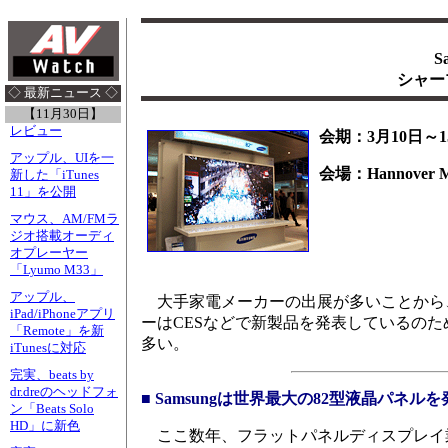
S
シャー
◇ 最新ニュース ◇
【11月30日】
レビュー
会期：3月10日～1
アップル、UIを一
会場：Hannover M
新した「iTunes
11」を公開
マウス、AM/FMラ
ジオ搭載オーディ
オプレーヤー
「Lyumo M33」
アップル、
大手家電メーカーの出展が多いことから、C
iPad/iPhoneアプリ
ーはCESなどで新製品を発表しているの
「Remote」を新
多い。
iTunesに対応
完実、beats by
dr.dreのヘッドフォ
■ Samsungは世界最大の82型液晶パネルを
ン「Beats Solo
HD」に新色
ここ数年、フラットパネルディスプレイ業界