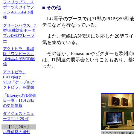
フィリップス、ス
■ その他
ポーツ向けイヤフ
ォンActionFit 3機
種
LG電子のブースでは71型のPDPや55
デモなどを行なっている。
グリーンハウス、7
型/車載対応ポータ
また、無線LAN伝送に対応した26型ワ
ブルDVDプレーヤ
ー
気を集めている。
アクトビラ、劇場
そのほか、Panasonicやビクターも
版「ワンピース」
10作品を初VOD配
は、IT関連の展示会ということもあり、
信
った。
アクトビラ、
CATV向け
VOD「ケーブルア
クトビラ」を開始
「Blu-ray/DVD発売
日一覧」11月28日
の更新情報
ダイジェストニュ
ース(11月29日)
【11月28日】
小寺信良の週刊
LGの15型無線液