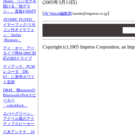
SKnet、ワンセグを
(
2005年3月13日
)
聴ける「地デラ
ジ」。直販8,980円
[
]
AV Watch編集部
/
usuda@impress.co.jp
ATOMIC FLOYD、
イヤーフック/リモ
00
00
コン付きイヤフォ
ン「AirJax
00
+Remote」
Copyright (c) 2005 Impress Corporation, an Imp
アイ・オー、アー
カイブ用M-DISC対
応のBDドライブ
ティアック、PCM
レコーダ「DR-
05」に新色ホワイ
ト追加
D&M、独sonoroの
Bluetooth/iPodスピ
ーカー
「cuboDock」
エバーグリーン、
アクリル製のアク
ティブスピーカー
八木アンテナ、26