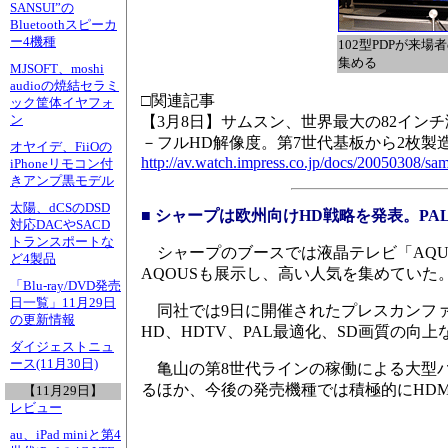
SANSUI”の
Bluetoothスピーカ
ー4機種
102型PDPが来場
集める
MJSOFT、moshi
audioの焼結セラミ
□関連記事
ック筐体イヤフォ
ン
【3月8日】サムスン、世界最大の82イン
－フルHD解像度。第7世代基板から2枚製
オヤイデ、FiiOの
http://av.watch.impress.co.jp/docs/20050308/sa
iPhoneリモコン付
きアンプ黒モデル
太陽、dCSのDSD
■ シャープは欧州向けHD戦略を発表。P
対応DACやSACD
トランスポートな
シャープのブースでは液晶テレビ「AQUO
ど4製品
AQOUSも展示し、高い人気を集めていた
「Blu-ray/DVD発売
日一覧」11月29日
同社では9日に開催されたプレスカンフ
の更新情報
HD、HDTV、PAL最適化、SD画質の向
ダイジェストニュ
ース(11月30日)
亀山の第8世代ラインの稼働による大型パ
るほか、今後の発売機種では積極的にHDM
【11月29日】
レビュー
au、iPad miniと第4