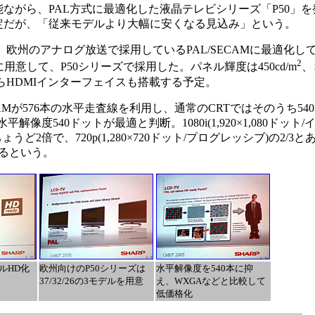
ら、PAL方式に最適化した液晶テレビシリーズ「P50」を発表し
定だが、「従来モデルより大幅に安くなる見込み」という。
、欧州のアナログ放送で採用しているPAL/SECAMに最適化
2
に用意して、P50シリーズで採用した。パネル輝度は450cd/m
、
ながらHDMIインターフェイスも搭載する予定。
CAMが576本の水平走査線を利用し、通常のCRTではそのうち5
像度540ドットが最適と判断。1080i(1,920×1,080ドット
うど2倍で、720p(1,280×720ドット/プログレッシブ)の2/
るという。
ルHD化
欧州向けのP50シリーズは
水平解像度を540本に抑
37/32/26の3モデルを用意
え、WXGAなどと比較して
低価格化