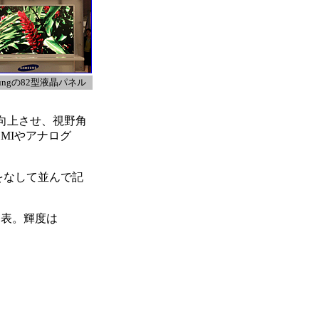
sungの82型液晶パネル
に向上させ、視野角
MIやアナログ
列をなして並んで記
も発表。輝度は