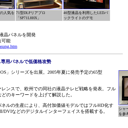
者の人気を
71型DLPリアプロ
46型液晶を利用したLEDバ
「SP71L8HX」
ックライトのデモ
チ液晶パネルを開発
造可能
msung.htm
AL専用パネルで低価格攻勢
S」シリーズを出展。2005年夏に発売予定の65型
。
ァレンスで、欧州での同社の液晶テレビ戦略を発表。フル
上などのキーワードを上げて解説した。
ネルの生産により、高付加価値モデルではフルHD化す
シャー
I/DVIなどのデジタルインターフェイスを搭載する。
を参