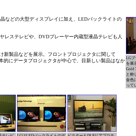
型液晶などの大型ディスプレイに加え、LEDバックライトの
イヤレステレビや、DVDプレーヤー内蔵型液晶テレビも人
欧州向け新製品などを展示。フロントプロジェクタに関して
LGブ
基本的にデータプロジェクタが中心で、目新しい製品はなか
を展示。
Gold
と称
金色
って
晶テレビ
LGはLEDバックライトのデ
ビクターもDLPリアプロテ