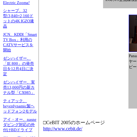
Electric Zooma!
シャープ、32
型/3,840×2,160ド
ットの4K IGZO液
晶
JCN、KDDI「Smart
TV Box」利用の
CATVサービスを
開始
Pan
ゼンハイザー、
ヤー
「IE 800」の発売
ピー
日を12月4日に決
定
ゼンハイザー、実
売13,000円の新カ
ナル型「CX985」
ティアック、
beyerdynamic製ヘ
ッドフォン2モデル
アイ・オー、nasne
□CeBIT 2005のホームページ
ダビング対応の外
http://www.cebit.de/
付けBDドライブ