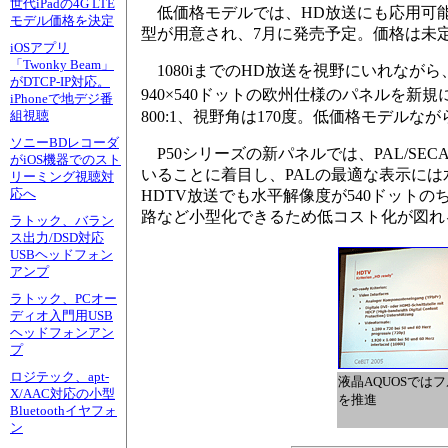
世代iPadの4G LTE
低価格モデルでは、HD放送にも応用可能なが
モデル価格を決定
型が用意され、7月に発売予定。価格は未
iOSアプリ
「Twonky Beam」
1080iまでのHD放送を視野にいれながら
がDTCP-IP対応。
940×540ドットの欧州仕様のパネルを新規
iPhoneで地デジ番
800:1、視野角は170度。低価格モデル
組視聴
ソニーBDレコーダ
P50シリーズの新パネルでは、PAL/SE
がiOS機器でのスト
いることに着目し、PALの最適な表示には水平解
リーミング視聴対
HDTV放送でも水平解像度が540ドットのちょ
応へ
路など小型化できるため低コスト化が図れ
ラトック、バラン
ス出力/DSD対応
USBヘッドフォン
アンプ
ラトック、PCオー
ディオ入門用USB
ヘッドフォンアン
プ
ロジテック、apt-
液晶AQUOSではフ
X/AAC対応の小型
を推進
Bluetoothイヤフォ
ン