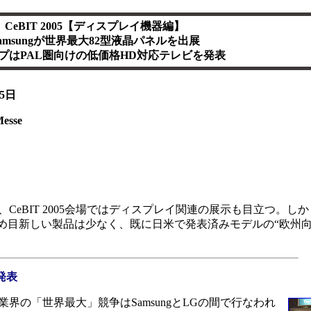
CeBIT 2005【ディスプレイ機器編】
amsungが世界最大82型液晶パネルを出展
プはPAL圏向けの低価格HD対応テレビを発表
5日
esse
eBIT 2005会場ではディスプレイ関連の展示も目立つ。し
ため目新しい製品は少なく、既に日米で発表済みモデルの“欧州向
発表
の「世界最大」競争はSamsungとLGの間で行なわれ