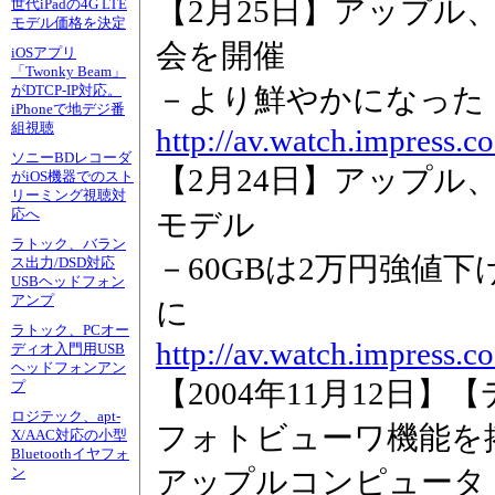
【2月25日】アップル、新型
世代iPadの4G LTE
モデル価格を決定
会を開催
iOSアプリ
「Twonky Beam」
－より鮮やかになった「m
がDTCP-IP対応。
iPhoneで地デジ番
組視聴
http://av.watch.impress.
ソニーBDレコーダ
【2月24日】アップル、薄型
がiOS機器でのスト
リーミング視聴対
応へ
モデル
ラトック、バラン
－60GBは2万円強値
ス出力/DSD対応
USBヘッドフォン
アンプ
に
ラトック、PCオー
http://av.watch.impress.
ディオ入門用USB
ヘッドフォンアン
【2004年11月12日
プ
ロジテック、apt-
フォトビューワ機能を搭
X/AAC対応の小型
Bluetoothイヤフォ
アップルコンピュータ 「iPo
ン