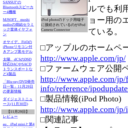
SANSUI”の
ルでも利
Bluetoothスピーカ
ー4機種
ョー用の
iPod photoのドック用端子
MJSOFT、moshi
audioの焼結セラミ
に接続されているのがiPod
ている。
ック筐体イヤフォ
Camera Connector
ン
オヤイデ、FiiOの
□アップルのホームペ
iPhoneリモコン付
きアンプ黒モデル
http://www.apple.com/jp/
太陽、dCSのDSD
対応DACやSACD
□ファームウェア公開
トランスポートな
ど4製品
http://www.apple.com/jp/f
「Blu-ray/DVD発売
info/reference/ipodupdat
日一覧」11月29日
の更新情報
□製品情報(iPod Photo)
ダイジェストニュ
ース(11月30日)
http://www.apple.com/jp/
【11月29日】
レビュー
□関連記事
au、iPad miniと第4