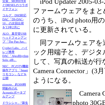
iPod Updater 200
完実、MONSTER
とDIESELのコラボ
ファームウェアをまと
イヤフォン
コルグ、DSD対応
のうち、iPod phot
DAC「DS-DAC-
10」の次回出荷
を'13年2月に
に更新されている。
ALO、真空管USB
ヘッドフォンアン
同ファームウェアを適用す
プ「The Pan Am」
Cypher Labs、ハイ
ック用端子と、デジタ
レゾ携帯
DAC「AlgoRhythm
して、写真の転送が行な
Solo -dB」
NEC、PCのTV機能
Camera Connector
操作アプリ「Smart
リモコン」などを
ようになる。
公開
zionote、約300時
間動作のJL
Camera 
Acousticポータブ
ルアンプ
photo 
ドウシシャ、“新生