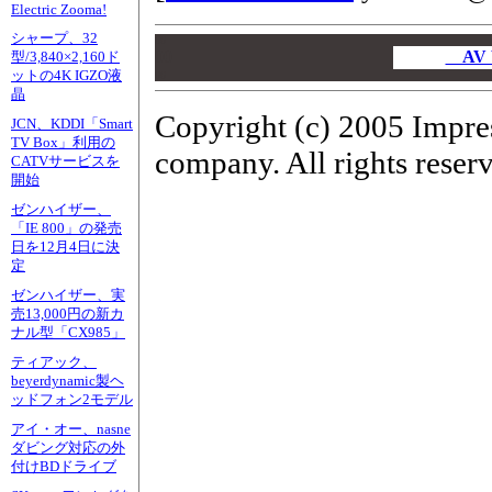
Electric Zooma!
シャープ、32
00
00
AV 
型/3,840×2,160ド
ットの4K IGZO液
00
晶
Copyright (c) 2005 Impre
JCN、KDDI「Smart
TV Box」利用の
company. All rights reser
CATVサービスを
開始
ゼンハイザー、
「IE 800」の発売
日を12月4日に決
定
ゼンハイザー、実
売13,000円の新カ
ナル型「CX985」
ティアック、
beyerdynamic製ヘ
ッドフォン2モデル
アイ・オー、nasne
ダビング対応の外
付けBDドライブ