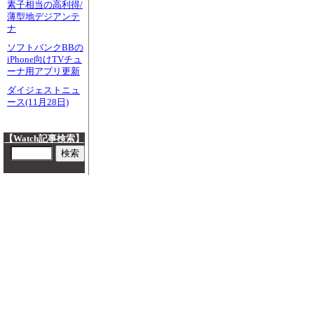
素子相当の高利得/
薄型地デジアンテ
ナ
ソフトバンクBBの
iPhone向けTVチュ
ーナ用アプリ更新
ダイジェストニュ
ース(11月28日)
【Watch記事検索】