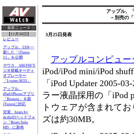
アップル、「i
－別売の「Ca
◇ 最新ニュース ◇
【11月30日】
3月25日発表
レビュー
アップル、UIを一
新した「iTunes
アップルコンピュー
11」を公開
マウス、AM/FMラ
iPod/iPod mini/iPod
ジオ搭載オーディ
オプレーヤー
「iPod Updater 200
「Lyumo M33」
アップル、
ラー液晶採用の「iPod 
iPad/iPhoneアプリ
「Remote」を新
iTunesに対応
トウェアが含まれてお
完実、beats by
ズは約30MB。
dr.dreのヘッドフォ
ン「Beats Solo
HD」に新色