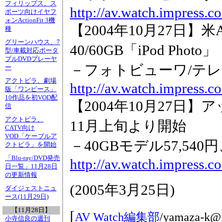
フィリップス、ス
http://av.watch.impress.
ポーツ向けイヤフ
ォンActionFit 3機
【2004年10月27日】
種
グリーンハウス、7
40/60GB「iPod Photo」
型/車載対応ポータ
ブルDVDプレーヤ
－フォトビューワ/テ
ー
アクトビラ、劇場
http://av.watch.impress.
版「ワンピース」
10作品を初VOD配
【2004年10月27日】ア
信
アクトビラ、
11月上旬より開始
CATV向け
VOD「ケーブルア
－40GBモデル57,540円
クトビラ」を開始
「Blu-ray/DVD発売
http://av.watch.impress.
日一覧」11月28日
の更新情報
(
2005年3月25日
)
ダイジェストニュ
ース(11月29日)
【11月28日】
[
AV Watch編集部
/
yamaza-k@i
小寺信良の週刊