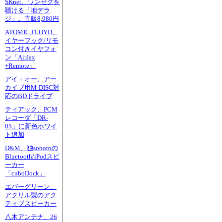
SKnet、ワンセグを
聴ける「地デラ
ジ」。直販8,980円
ATOMIC FLOYD、
イヤーフック/リモ
コン付きイヤフォ
ン「AirJax
+Remote」
アイ・オー、アー
カイブ用M-DISC対
応のBDドライブ
ティアック、PCM
レコーダ「DR-
05」に新色ホワイ
ト追加
D&M、独sonoroの
Bluetooth/iPodスピ
ーカー
「cuboDock」
エバーグリーン、
アクリル製のアク
ティブスピーカー
八木アンテナ、26