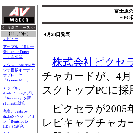
富士通の
－PC
◇ 最新ニュース ◇
【11月30日】
4月28日発表
レビュー
アップル、UIを一
新した「iTunes
11」を公開
株式会社ピクセ
マウス、AM/FMラ
ジオ搭載オーディ
チャカードが、4月
オプレーヤー
「Lyumo M33」
スクトップPCに
アップル、
iPad/iPhoneアプリ
「Remote」を新
iTunesに対応
ピクセラが2005
完実、beats by
dr.dreのヘッドフォ
レビキャプチャカード「
ン「Beats Solo
HD」に新色