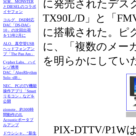
に発売されたデスクト
完実、MONSTER
とDIESELのコラボ
イヤフォン
TX90L/D」と「FMV
コルグ、DSD対応
DAC「DS-DAC-
に搭載された。ピクセ
10」の次回出荷
を'13年2月に
に、「複数のメー
ALO、真空管USB
ヘッドフォンアン
プ「The Pan Am」
を明らかにしてい
Cypher Labs、ハイ
レゾ携帯
DAC「AlgoRhythm
Solo -dB」
NEC、PCのTV機能
操作アプリ「Smart
リモコン」などを
公開
zionote、約300時
間動作のJL
Acousticポータブ
ルアンプ
PIX-DTTV/P1
ドウシシャ、“新生