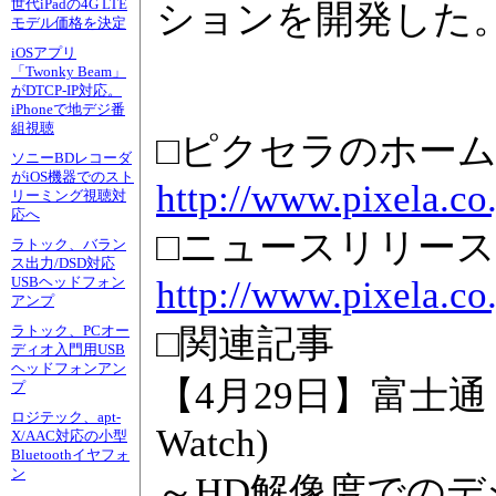
世代iPadの4G LTE
ションを開発した
モデル価格を決定
iOSアプリ
「Twonky Beam」
がDTCP-IP対応。
iPhoneで地デジ番
組視聴
□ピクセラのホー
ソニーBDレコーダ
がiOS機器でのスト
http://www.pixela.co.
リーミング視聴対
応へ
□ニュースリリース
ラトック、バラン
ス出力/DSD対応
http://www.pixela.co
USBヘッドフォン
アンプ
□関連記事
ラトック、PCオー
ディオ入門用USB
ヘッドフォンアン
【4月29日】富士通 F
プ
ロジテック、apt-
Watch)
X/AAC対応の小型
Bluetoothイヤフォ
ン
～HD解像度でのデ