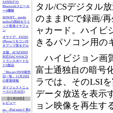
SANSUI”の
タル/CSデジタル
Bluetoothスピーカ
ー4機種
のままPCで録画/
MJSOFT、moshi
audioの焼結セラミ
ック筐体イヤフォ
ャカード。ハイビ
ン
オヤイデ、FiiOの
きるパソコン用の
iPhoneリモコン付
きアンプ黒モデル
太陽、dCSのDSD
ハイビジョン画質
対応DACやSACD
トランスポートな
ど4製品
富士通独自の暗号化
「Blu-ray/DVD発売
日一覧」11月29日
ラでは、そのLSI
の更新情報
ダイジェストニュ
データ放送を表示
ース(11月30日)
【11月29日】
ョン映像を再生する
レビュー
au、iPad miniと第4