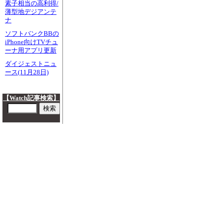
素子相当の高利得/
薄型地デジアンテ
ナ
ソフトバンクBBの
iPhone向けTVチュ
ーナ用アプリ更新
ダイジェストニュ
ース(11月28日)
【Watch記事検索】