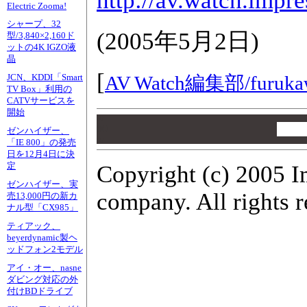
http://av.watch.impr
Electric Zooma!
シャープ、32
(
2005年5月2日
)
型/3,840×2,160ド
ットの4K IGZO液
晶
[
AV Watch編集部/
furuka
JCN、KDDI「Smart
TV Box」利用の
CATVサービスを
開始
00
00
ゼンハイザー、
00
「IE 800」の発売
日を12月4日に決
定
Copyright (c) 2005 I
ゼンハイザー、実
company. All rights r
売13,000円の新カ
ナル型「CX985」
ティアック、
beyerdynamic製ヘ
ッドフォン2モデル
アイ・オー、nasne
ダビング対応の外
付けBDドライブ