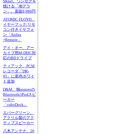
SKnet、ワンセグを
聴ける「地デラ
ジ」。直販8,980円
ATOMIC FLOYD、
イヤーフック/リモ
コン付きイヤフォ
ン「AirJax
+Remote」
アイ・オー、アー
カイブ用M-DISC対
応のBDドライブ
ティアック、PCM
レコーダ「DR-
05」に新色ホワイ
ト追加
D&M、独sonoroの
Bluetooth/iPodスピ
ーカー
「cuboDock」
エバーグリーン、
アクリル製のアク
ティブスピーカー
八木アンテナ、26