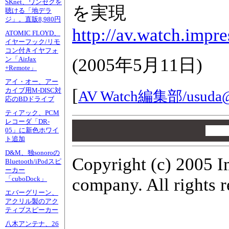
SKnet、ワンセグを
を実現
聴ける「地デラ
ジ」。直販8,980円
http://av.watch.impr
ATOMIC FLOYD、
イヤーフック/リモ
コン付きイヤフォ
(
2005年5月11日
)
ン「AirJax
+Remote」
アイ・オー、アー
[
カイブ用M-DISC対
AV Watch編集部/
usuda@
応のBDドライブ
ティアック、PCM
レコーダ「DR-
00
00
05」に新色ホワイ
ト追加
00
D&M、独sonoroの
Copyright (c) 2005 I
Bluetooth/iPodスピ
ーカー
company. All rights r
「cuboDock」
エバーグリーン、
アクリル製のアク
ティブスピーカー
八木アンテナ、26