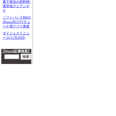
素子相当の高利得/
薄型地デジアンテ
ナ
ソフトバンクBBの
iPhone向けTVチュ
ーナ用アプリ更新
ダイジェストニュ
ース(11月28日)
【Watch記事検索】