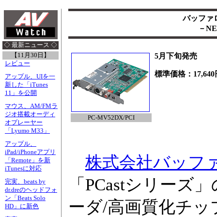
バッファ
－N
◇ 最新ニュース ◇
【11月30日】
5月下旬発売
レビュー
標準価格：17,640
アップル、UIを一
新した「iTunes
11」を公開
マウス、AM/FMラ
ジオ搭載オーディ
PC-MV52DX/PCI
オプレーヤー
「Lyumo M33」
アップル、
iPad/iPhoneアプリ
株式会社バッフ
「Remote」を新
iTunesに対応
「PCastシリー
完実、beats by
dr.dreのヘッドフォ
ン「Beats Solo
ーダ/高画質化チップを
HD」に新色