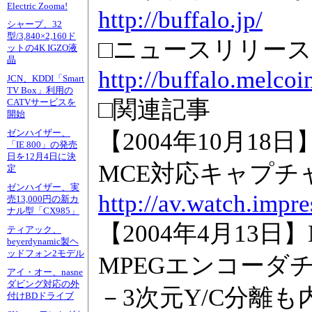
Electric Zooma!
http://buffalo.jp/
シャープ、32
型/3,840×2,160ド
□ニュースリリース
ットの4K IGZO液
晶
http://buffalo.melco
JCN、KDDI「Smart
TV Box」利用の
□関連記事
CATVサービスを
開始
ゼンハイザー、
【2004年10月18日
「IE 800」の発売
日を12月4日に決
MCE対応キャプチ
定
ゼンハイザー、実
http://av.watch.impr
売13,000円の新カ
ナル型「CX985」
【2004年4月13
ティアック、
beyerdynamic製ヘ
ッドフォン2モデル
MPEGエンコーダ
アイ・オー、nasne
ダビング対応の外
－3次元Y/C分離
付けBDドライブ