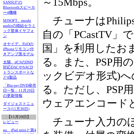
～15Mbps。
SANSUI”の
Bluetoothスピーカ
ー4機種
チューナはPhili
MJSOFT、moshi
audioの焼結セラミ
ック筐体イヤフォ
自の「PCastTV
ン
オヤイデ、FiiOの
国」を利用したお
iPhoneリモコン付
きアンプ黒モデル
る。また、PSP用の
太陽、dCSのDSD
対応DACやSACD
ックビデオ形式)
トランスポートな
ど4製品
「Blu-ray/DVD発売
る。ただし、PSP用
日一覧」11月29日
の更新情報
ウェアエンコード
ダイジェストニュ
ース(11月30日)
【11月29日】
チューナ入力のほ
レビュー
au、iPad miniと第4