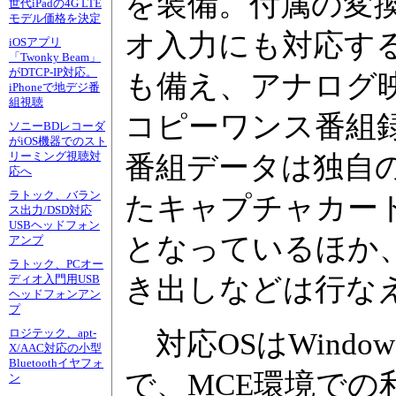
を装備。付属の変
世代iPadの4G LTE
モデル価格を決定
オ入力にも対応する
iOSアプリ
「Twonky Beam」
がDTCP-IP対応。
も備え、アナログ
iPhoneで地デジ番
組視聴
コピーワンス番組
ソニーBDレコーダ
がiOS機器でのスト
リーミング視聴対
番組データは独自
応へ
ラトック、バラン
たキャプチャカー
ス出力/DSD対応
USBヘッドフォン
となっているほか
アンプ
ラトック、PCオー
き出しなどは行な
ディオ入門用USB
ヘッドフォンアン
プ
ロジテック、apt-
対応OSはWindows 2
X/AAC対応の小型
Bluetoothイヤフォ
で、MCE環境での
ン