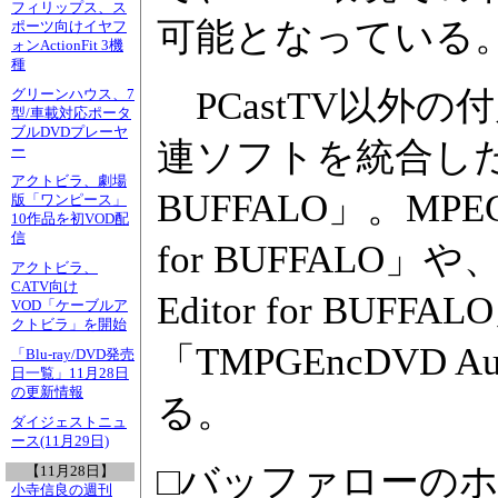
フィリップス、ス
可能となっている
ポーツ向けイヤフ
ォンActionFit 3機
種
PCastTV以外
グリーンハウス、7
型/車載対応ポータ
ブルDVDプレーヤ
連ソフトを統合した「TMP
ー
アクトビラ、劇場
BUFFALO」。MPEG
版「ワンピース」
10作品を初VOD配
信
for BUFFALO」
アクトビラ、
CATV向け
Editor for B
VOD「ケーブルア
クトビラ」を開始
「TMPGEncDVD A
「Blu-ray/DVD発売
日一覧」11月28日
の更新情報
る。
ダイジェストニュ
ース(11月29日)
□バッファローの
【11月28日】
小寺信良の週刊