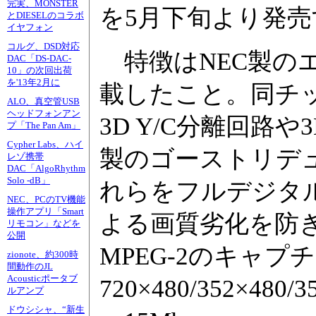
完実、MONSTER
を5月下旬より発売す
とDIESELのコラボ
イヤフォン
コルグ、DSD対応
特徴はNEC製のエ
DAC「DS-DAC-
10」の次回出荷
を'13年2月に
載したこと。同チッ
ALO、真空管USB
ヘッドフォンアン
3D Y/C分離回路
プ「The Pan Am」
Cypher Labs、ハイ
製のゴーストリデ
レゾ携帯
DAC「AlgoRhythm
Solo -dB」
れらをフルデジタル
NEC、PCのTV機能
操作アプリ「Smart
よる画質劣化を防
リモコン」などを
公開
MPEG-2のキャプ
zionote、約300時
間動作のJL
Acousticポータブ
720×480/352×4
ルアンプ
ドウシシャ、“新生