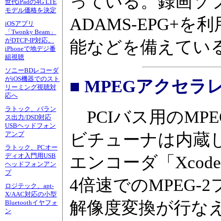
っている。録画ソフト「
世代iPadの4G LTE
モデル価格を決定
ADAMS-EPG
iOSアプリ
「Twonky Beam」
がDTCP-IP対応。
能などを備えている。対
iPhoneで地デジ番
組視聴
ソニーBDレコーダ
がiOS機器でのスト
■ MPEGアクセラ
リーミング視聴対
応へ
ラトック、バラン
PCIバス用のMP
ス出力/DSD対応
USBヘッドフォン
ビチューナは内蔵しな
アンプ
ラトック、PCオー
ディオ入門用USB
エンコーダ「Xcode
ヘッドフォンアン
プ
4倍速でのMPEG-
ロジテック、apt-
X/AAC対応の小型
解像度変換が行な
Bluetoothイヤフォ
ン