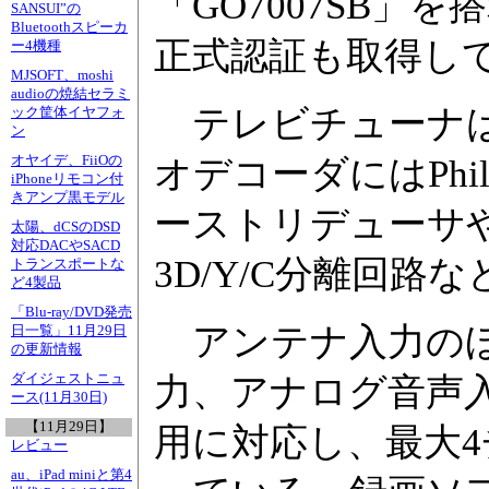
「GO7007SB」を搭
SANSUI”の
Bluetoothスピーカ
正式認証も取得し
ー4機種
MJSOFT、moshi
audioの焼結セラミ
テレビチューナは、P
ック筐体イヤフォ
ン
オヤイデ、FiiOの
オデコーダにはPhil
iPhoneリモコン付
きアンプ黒モデル
ーストリデューサ
太陽、dCSのDSD
対応DACやSACD
3D/Y/C分離回路
トランスポートな
ど4製品
「Blu-ray/DVD発売
アンテナ入力のほ
日一覧」11月29日
の更新情報
ダイジェストニュ
力、アナログ音声
ース(11月30日)
【11月29日】
用に対応し、最大
レビュー
au、iPad miniと第4