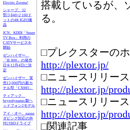
搭載しているが、
Electric Zooma!
シャープ、32
る。
型/3,840×2,160ド
ットの4K IGZO液
晶
JCN、KDDI「Smart
TV Box」利用の
CATVサービスを
開始
□プレクスターの
ゼンハイザー、
「IE 800」の発売
http://plextor.jp/
日を12月4日に決
定
□ニュースリリース(PX
ゼンハイザー、実
売13,000円の新カ
http://plextor.jp/pro
ナル型「CX985」
ティアック、
□ニュースリリース(PX
beyerdynamic製ヘ
ッドフォン2モデル
http://plextor.jp/pr
アイ・オー、nasne
ダビング対応の外
□関連記事
付けBDドライブ