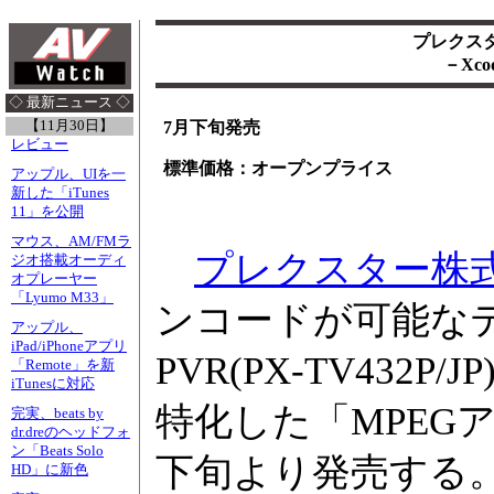
プレクス
－Xc
◇ 最新ニュース ◇
【11月30日】
7月下旬発売
レビュー
標準価格：オープンプライス
アップル、UIを一
新した「iTunes
11」を公開
マウス、AM/FMラ
プレクスター株
ジオ搭載オーディ
オプレーヤー
「Lyumo M33」
ンコードが可能なテレ
アップル、
iPad/iPhoneアプリ
PVR(PX-TV432
「Remote」を新
iTunesに対応
特化した「MPEGアク
完実、beats by
dr.dreのヘッドフォ
ン「Beats Solo
下旬より発売する
HD」に新色