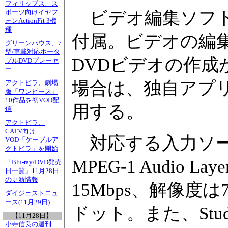
フィリップス、ス
ビデオ編集ソフト「Video
ポーツ向けイヤフ
ォンActionFit 3機
種
付属。ビデオの編集
グリーンハウス、7
型/車載対応ポータ
DVDビデオの作成
ブルDVDプレーヤ
ー
場合は、独自アプリ
アクトビラ、劇場
版「ワンピース」
10作品を初VOD配
用する。
信
アクトビラ、
CATV向け
対応する入力ソース
VOD「ケーブルア
クトビラ」を開始
MPEG-1 Audio
「Blu-ray/DVD発売
日一覧」11月28日
の更新情報
15Mbps、解像度は720×
ダイジェストニュ
ース(11月29日)
ドット。また、Stu
【11月28日】
小寺信良の週刊