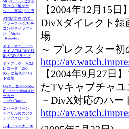
SKnet、ワンセグを
聴ける「地デラ
【2004年12月15日
ジ」。直販8,980円
ATOMIC FLOYD、
DivXダイレクト
イヤーフック/リモ
コン付きイヤフォ
場
ン「AirJax
+Remote」
～ プレクスター初の映
アイ・オー、アー
カイブ用M-DISC対
応のBDドライブ
http://av.watch.imp
ティアック、PCM
レコーダ「DR-
【2004年9月27
05」に新色ホワイ
ト追加
たTVキャプチャユ
D&M、独sonoroの
Bluetooth/iPodスピ
ーカー
－DivX対応のハ
「cuboDock」
エバーグリーン、
http://av.watch.impr
アクリル製のアク
ティブスピーカー
八木アンテナ、26