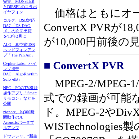
完実、MONSTER
とDIESELのコラボ
価格はともにオー
イヤフォン
コルグ、DSD対応
ConvertX PVR
DAC「DS-DAC-
10」の次回出荷
を'13年2月に
が10,000円前後の
ALO、真空管USB
ヘッドフォンアン
プ「The Pan Am」
■ ConvertX PVR
Cypher Labs、ハイ
レゾ携帯
DAC「AlgoRhythm
Solo -dB」
MPEG-2/MPEG-
NEC、PCのTV機能
操作アプリ「Smart
式での録画が可能
リモコン」などを
公開
ド。MPEG-2やDi
zionote、約300時
間動作のJL
Acousticポータブ
WISTechnolo
ルアンプ
ドウシシャ、“新生