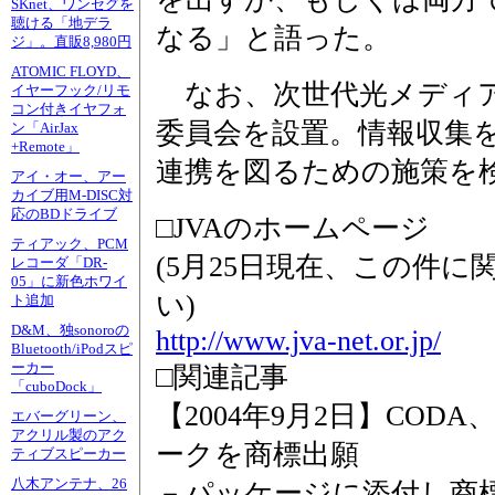
SKnet、ワンセグを
聴ける「地デラ
なる」と語った。
ジ」。直販8,980円
ATOMIC FLOYD、
なお、次世代光メディア
イヤーフック/リモ
コン付きイヤフォ
委員会を設置。情報収集
ン「AirJax
+Remote」
連携を図るための施策を
アイ・オー、アー
カイブ用M-DISC対
応のBDドライブ
□JVAのホームページ
ティアック、PCM
(5月25日現在、この件
レコーダ「DR-
05」に新色ホワイ
い)
ト追加
D&M、独sonoroの
http://www.jva-net.or.jp/
Bluetooth/iPodスピ
ーカー
□関連記事
「cuboDock」
【2004年9月2日】COD
エバーグリーン、
アクリル製のアク
ークを商標出願
ティブスピーカー
八木アンテナ、26
－パッケージに添付し商