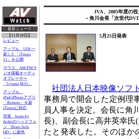
JVA、2005年度
－角川会長「次世代DV
◇ 最新ニュース ◇
【11月30日】
5月25日発表
レビュー
アップル、UIを一
新した「iTunes
11」を公開
マウス、AM/FMラ
ジオ搭載オーディ
オプレーヤー
「Lyumo M33」
社団法人日本映像ソフ
アップル、
事務局で開会した定例理事
iPad/iPhoneアプリ
「Remote」を新
員人事を決定。会長に角川
iTunesに対応
完実、beats by
長)、副会長に高井英幸氏
dr.dreのヘッドフォ
ン「Beats Solo
たと発表した。そのほか
HD」に新色