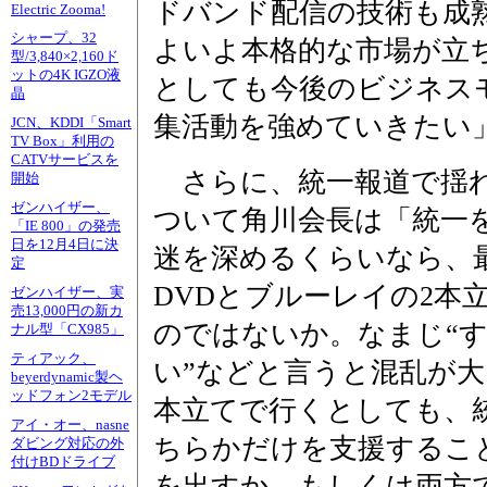
ドバンド配信の技術も成
Electric Zooma!
シャープ、32
よいよ本格的な市場が立
型/3,840×2,160ド
ットの4K IGZO液
としても今後のビジネス
晶
集活動を強めていきたい
JCN、KDDI「Smart
TV Box」利用の
CATVサービスを
さらに、統一報道で揺れ
開始
ゼンハイザー、
ついて角川会長は「統一
「IE 800」の発売
日を12月4日に決
迷を深めるくらいなら、
定
DVDとブルーレイの2本
ゼンハイザー、実
売13,000円の新カ
のではないか。なまじ“
ナル型「CX985」
ティアック、
い”などと言うと混乱が大
beyerdynamic製ヘ
ッドフォン2モデル
本立てで行くとしても、
アイ・オー、nasne
ちらかだけを支援するこ
ダビング対応の外
付けBDドライブ
を出すか、もしくは両方