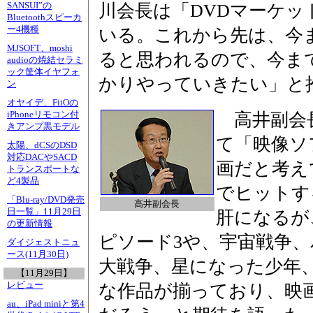
SANSUI”の
川会長は「DVDマーケ
Bluetoothスピーカ
ー4機種
いる。これから先は、今
MJSOFT、moshi
ると思われるので、今ま
audioの焼結セラミ
ック筐体イヤフォ
かりやっていきたい」と
ン
オヤイデ、FiiOの
iPhoneリモコン付
高井副会
きアンプ黒モデル
て「映像ソ
太陽、dCSのDSD
対応DACやSACD
画だと考え
トランスポートな
ど4製品
でヒットす
「Blu-ray/DVD発売
高井副会長
日一覧」11月29日
肝になるが
の更新情報
ピソード3や、宇宙戦争、
ダイジェストニュ
ース(11月30日)
大戦争、星になった少年
【11月29日】
レビュー
な作品が揃っており、映
au、iPad miniと第4