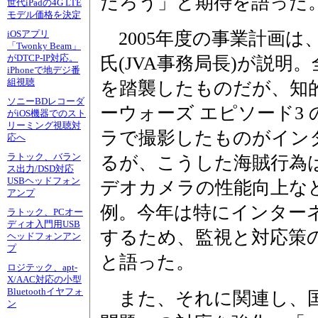
だろう」と期待を語った
世代iPadの4G LTE
モデル価格を決定
2005年度の事業計画は
iOSアプリ
「Twonky Beam」
がDTCP-IP対応。
氏(JVA事務局長)が説
iPhoneで地デジ番
組視聴
を踏襲したものだが、知
ソニーBDレコーダ
ーウォーズ エピソード3
がiOS機器でのスト
リーミング視聴対
ラで撮影したものがイン
応へ
ラトック、バラン
るが、こうした海賊行為
ス出力/DSD対応
USBヘッドフォン
デオカメラの性能向上な
アンプ
例。今年は特にインター
ラトック、PCオー
ディオ入門用USB
するため、監視と対応策
ヘッドフォンアン
プ
と語った。
ロジテック、apt-
X/AAC対応の小型
Bluetoothイヤフォ
また、それに関連し、
ン