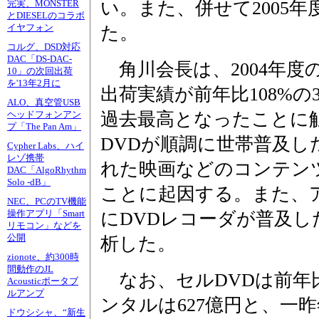
い。また、併せて2005
完実、MONSTER
とDIESELのコラボ
イヤフォン
た。
コルグ、DSD対応
DAC「DS-DAC-
角川会長は、2004年度
10」の次回出荷
を'13年2月に
出荷実績が前年比108%の3
ALO、真空管USB
過去最高となったことに
ヘッドフォンアン
プ「The Pan Am」
DVDが順調に世帯普及し
Cypher Labs、ハイ
レゾ携帯
れた映画などのコンテン
DAC「AlgoRhythm
Solo -dB」
ことに起因する。また、
NEC、PCのTV機能
操作アプリ「Smart
にDVDレコーダが普及し
リモコン」などを
公開
析した。
zionote、約300時
間動作のJL
なお、セルDVDは前年比12
Acousticポータブ
ルアンプ
ンタルは627億円と、一昨
ドウシシャ、“新生