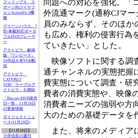
問題への対応を強化。「
フィリップス、ス
ポーツ向けイヤフ
外流通マーク(通称CJマーク
ォンActionFit 3機
種
員のみならず、そのほか
グリーンハウス、7
型/車載対応ポータ
も広め、権利の侵害行為
ブルDVDプレーヤ
ー
ていきたい」とした。
アクトビラ、劇場
版「ワンピース」
映像ソフトに関する調査
10作品を初VOD配
信
通チャンネルの実態把握
アクトビラ、
CATV向け
費実態について調査・研
VOD「ケーブルア
クトビラ」を開始
費者の消費実態や、映像
「Blu-ray/DVD発売
消費者ニーズの強弱や方
日一覧」11月28日
の更新情報
大のための基礎データを
ダイジェストニュ
ース(11月29日)
また、将来のメディアに
【11月28日】
小寺信良の週刊