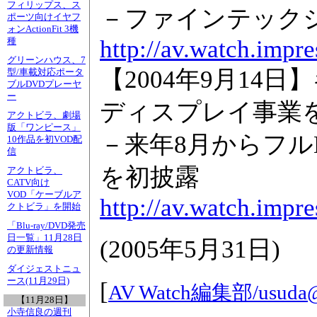
フィリップス、ス
－ファインテック
ポーツ向けイヤフ
ォンActionFit 3機
http://av.watch.impr
種
グリーンハウス、7
【2004年9月14
型/車載対応ポータ
ブルDVDプレーヤ
ー
ディスプレイ事業
アクトビラ、劇場
版「ワンピース」
－来年8月からフル
10作品を初VOD配
信
を初披露
アクトビラ、
CATV向け
VOD「ケーブルア
http://av.watch.impr
クトビラ」を開始
「Blu-ray/DVD発売
日一覧」11月28日
(
2005年5月31日
)
の更新情報
ダイジェストニュ
ース(11月29日)
[
AV Watch編集部/
usuda@
【11月28日】
小寺信良の週刊