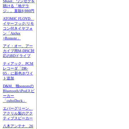
SKnet、ワンセグを
聴ける「地デラ
ジ」。直販8,980円
ATOMIC FLOYD、
イヤーフック/リモ
コン付きイヤフォ
ン「AirJax
+Remote」
アイ・オー、アー
カイブ用M-DISC対
応のBDドライブ
ティアック、PCM
レコーダ「DR-
05」に新色ホワイ
ト追加
D&M、独sonoroの
Bluetooth/iPodスピ
ーカー
「cuboDock」
エバーグリーン、
アクリル製のアク
ティブスピーカー
八木アンテナ、26