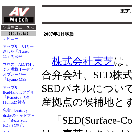
東芝
◇ 最新ニュース ◇
【11月30日】
2007年1月稼働
レビュー
アップル、UIを一
新した「iTunes
11」を公開
株式会社東芝
は
マウス、AM/FMラ
ジオ搭載オーディ
合弁会社、SED株
オプレーヤー
「Lyumo M33」
SEDパネルについ
アップル、
iPad/iPhoneアプリ
「Remote」を新
産拠点の候補地と
iTunesに対応
完実、beats by
dr.dreのヘッドフォ
「SED(Surface-Condu
ン「Beats Solo
HD」に新色