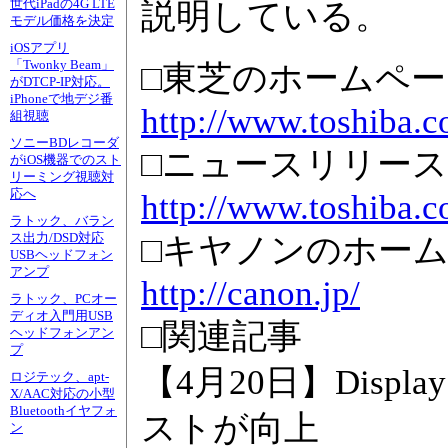
世代iPadの4G LTE
説明している。
モデル価格を決定
iOSアプリ
「Twonky Beam」
□東芝のホームペー
がDTCP-IP対応。
iPhoneで地デジ番
http://www.toshiba.co
組視聴
ソニーBDレコーダ
□ニュースリリース
がiOS機器でのスト
リーミング視聴対
応へ
http://www.toshiba.c
ラトック、バラン
ス出力/DSD対応
□キヤノンのホー
USBヘッドフォン
アンプ
http://canon.jp/
ラトック、PCオー
ディオ入門用USB
□関連記事
ヘッドフォンアン
プ
【4月20日】Displ
ロジテック、apt-
X/AAC対応の小型
Bluetoothイヤフォ
ストが向上
ン