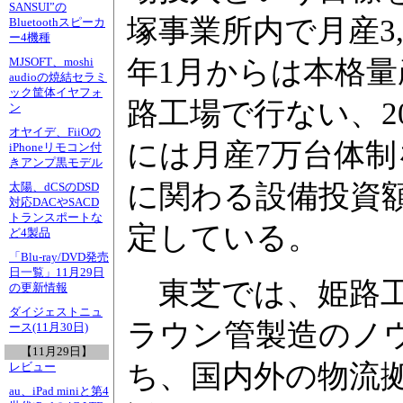
SANSUI”の
塚事業所内で月産3,
Bluetoothスピーカ
ー4機種
年1月からは本格
MJSOFT、moshi
audioの焼結セラミ
ック筐体イヤフォ
路工場で行ない、200
ン
オヤイデ、FiiOの
には月産7万台体制
iPhoneリモコン付
きアンプ黒モデル
に関わる設備投資額
太陽、dCSのDSD
対応DACやSACD
トランスポートな
定している。
ど4製品
「Blu-ray/DVD発売
日一覧」11月29日
東芝では、姫路工
の更新情報
ダイジェストニュ
ラウン管製造のノ
ース(11月30日)
【11月29日】
ち、国内外の物流
レビュー
au、iPad miniと第4