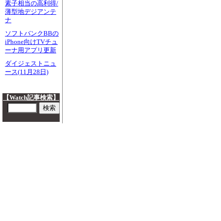
素子相当の高利得/
薄型地デジアンテ
ナ
ソフトバンクBBの
iPhone向けTVチュ
ーナ用アプリ更新
ダイジェストニュ
ース(11月28日)
【Watch記事検索】