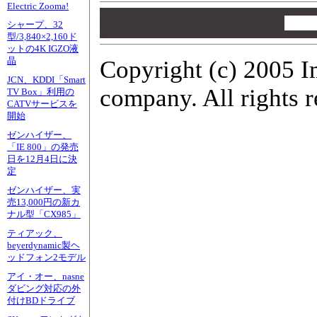
Electric Zooma!
00
00
シャープ、32
00
型/3,840×2,160ド
ットの4K IGZO液
晶
Copyright (c) 2005 I
JCN、KDDI「Smart
company. All rights r
TV Box」利用の
CATVサービスを
開始
ゼンハイザー、
「IE 800」の発売
日を12月4日に決
定
ゼンハイザー、実
売13,000円の新カ
ナル型「CX985」
ティアック、
beyerdynamic製ヘ
ッドフォン2モデル
アイ・オー、nasne
ダビング対応の外
付けBDドライブ