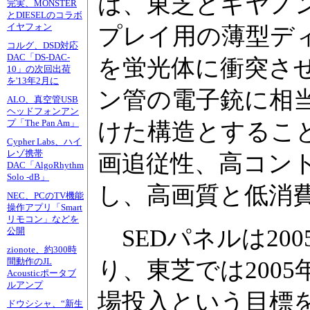
は、東芝とキヤノ
完実、MONSTER
とDIESELのコラボ
イヤフォン
プレイ用の薄型ディ
コルグ、DSD対応
DAC「DS-DAC-
を蛍光体に衝突さ
10」の次回出荷
を'13年2月に
ン管の電子銃に相
ALO、真空管USB
ヘッドフォンアン
プ「The Pan Am」
けた構造とするこ
Cypher Labs、ハイ
レゾ携帯
画追従性、高コン
DAC「AlgoRhythm
Solo -dB」
し、高画質と低消
NEC、PCのTV機能
操作アプリ「Smart
リモコン」などを
SEDパネルは20
公開
zionote、約300時
間動作のJL
り、東芝では2005
Acousticポータブ
ルアンプ
場投入という目標
ドウシシャ、“新生