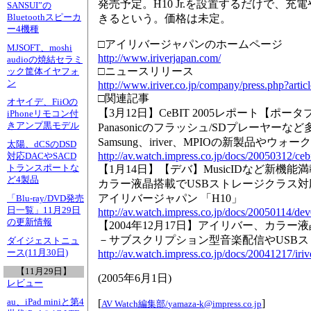
発売予定。H10 Jr.を設置するだけで
SANSUI”の
Bluetoothスピーカ
きるという。価格は未定。
ー4機種
□アイリバージャパンのホームページ
MJSOFT、moshi
http://www.iriverjapan.com/
audioの焼結セラミ
□ニュースリリース
ック筐体イヤフォ
ン
http://www.iriver.co.jp/company/press.php?ar
□関連記事
オヤイデ、FiiOの
【3月12日】CeBIT 2005レポート【ポ
iPhoneリモコン付
きアンプ黒モデル
Panasonicのフラッシュ/SDプレーヤーな
Samsung、iriver、MPIOの新製品やウ
太陽、dCSのDSD
http://av.watch.impress.co.jp/docs/20050312/ceb
対応DACやSACD
トランスポートな
【1月14日】【デバ】MusicIDなど新機
ど4製品
カラー液晶搭載でUSBストレージクラス対
アイリバージャパン 「H10」
「Blu-ray/DVD発売
日一覧」11月29日
http://av.watch.impress.co.jp/docs/20050114/de
の更新情報
【2004年12月17日】アイリバー、カラー
－サブスクリプション型音楽配信やUSB
ダイジェストニュ
ース(11月30日)
http://av.watch.impress.co.jp/docs/20041217/iri
【11月29日】
(
2005年6月1日
)
レビュー
au、iPad miniと第4
[
]
AV Watch編集部/
yamaza-k@impress.co.jp