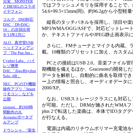
完実、MONSTER
ではフラッシュメモリを採用することで、外形寸法
とDIESELのコラボ
54.6×99.5×15mm(同)、約96.2gから小型
イヤフォン
コルグ、DSD対応
縦長のタッチパネルを採用し、項目や楽
DAC「DS-DAC-
MP3/WMA/OGG/ASFで、対応ビットレー
10」の次回出荷
か、テキストファイルやJPEG静止画表
を'13年2月に
ALO、真空管USB
さらに、FMチューナとマイクも内蔵。ラ
ヘッドフォンアン
載。10種類のプリセットに加え、カスタム
プ「The Pan Am」
Cypher Labs、ハイ
PCとの接続はUSB 2.0。音楽ファイル管理・
レゾ携帯
期機能を備えるほか、Gracenoteの開発
DAC「AlgoRhythm
データを解析し、自動的に曲名を取得でき
Solo -dB」
ー上の情報と照合し、オーディオデータにタ
NEC、PCのTV機能
2000/XP。
操作アプリ「Smart
リモコン」などを
なお、USBストレージクラスにも対応し
公開
が可能。ただし、DRMが施されたWMAファイルはi
zionote、約300時
plus 2で転送した楽曲は、本体でID3タ
間動作のJL
が行なえる。
Acousticポータブ
ルアンプ
電源は内蔵のリチウムポリマー充電池を使
ドウシシャ、“新生