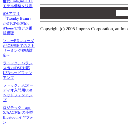
世代iPadの4G LTE
モデル価格を決定
00
00
iOSアプリ
00
「Twonky Beam」
がDTCP-IP対応。
iPhoneで地デジ番
Copyright (c) 2005 Impress Corporation, an Imp
組視聴
ソニーBDレコーダ
がiOS機器でのスト
リーミング視聴対
応へ
ラトック、バラン
ス出力/DSD対応
USBヘッドフォン
アンプ
ラトック、PCオー
ディオ入門用USB
ヘッドフォンアン
プ
ロジテック、apt-
X/AAC対応の小型
Bluetoothイヤフォ
ン