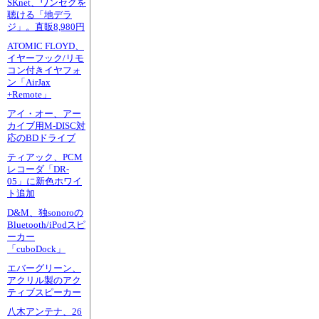
SKnet、ワンセグを
聴ける「地デラ
ジ」。直販8,980円
ATOMIC FLOYD、
イヤーフック/リモ
コン付きイヤフォ
ン「AirJax
+Remote」
アイ・オー、アー
カイブ用M-DISC対
応のBDドライブ
ティアック、PCM
レコーダ「DR-
05」に新色ホワイ
ト追加
D&M、独sonoroの
Bluetooth/iPodスピ
ーカー
「cuboDock」
エバーグリーン、
アクリル製のアク
ティブスピーカー
八木アンテナ、26