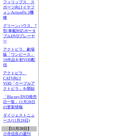
フィリップス、ス
ポーツ向けイヤフ
ォンActionFit 3機
種
グリーンハウス、7
型/車載対応ポータ
ブルDVDプレーヤ
ー
アクトビラ、劇場
版「ワンピース」
10作品を初VOD配
信
アクトビラ、
CATV向け
VOD「ケーブルア
クトビラ」を開始
「Blu-ray/DVD発売
日一覧」11月28日
の更新情報
ダイジェストニュ
ース(11月29日)
【11月28日】
小寺信良の週刊