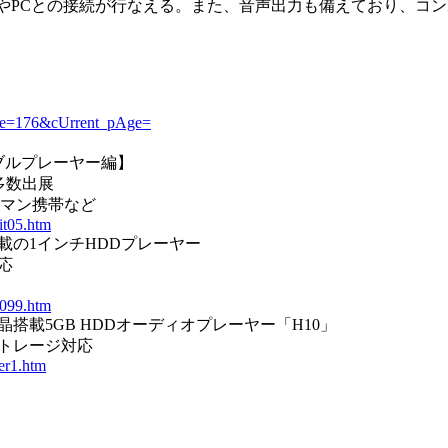
、充電やPCとの接続が行なえる。また、音声出力も備えており、コ
ticle=176&cUrrent_pAge=
ータブルプレーヤー編】
ど多数出展
ォークマン携帯など
it05.htm
能満載の1インチHDDプレーヤー
応
v099.htm
液晶搭載5GB HDDオーディオプレーヤー「H10」
ストレージ対応
ver1.htm