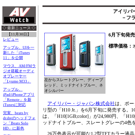
アイリバー
－フラ
◇ 最新ニュース ◇
【11月30日】
6月下旬発売
レビュー
標準価格：
アップル、UIを一
新した「iTunes
11」を公開
マウス、AM/FMラ
ジオ搭載オーディ
オプレーヤー
左からスレートグレー、ディープ
「Lyumo M33」
レッド、ミッドナイトブルー、ネ
アップル、
オシルバー
iPad/iPhoneアプリ
「Remote」を新
アイリバー・ジャパン株式会社
は、ポー
iTunesに対応
リ型の「H10 Jr.」を6月下旬に発売する
完実、beats by
は、「H10[1GB;color]」が24,980円
dr.dreのヘッドフォ
ッドナイトブルー、スレートグレーの4色
ン「Beats Solo
HD」に新色
26万色表示が可能な1.2型TFTカラー液晶