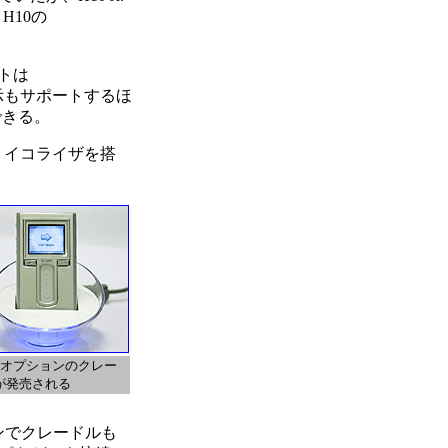
H10の
トは
グ表示もサポートするほ
できる。
、イコライザを搭
にオプションのクレー
が発売される
ンでクレードルも