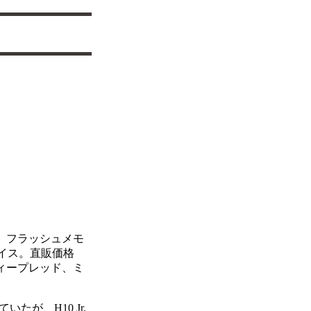
、フラッシュメモ
ライス。直販価格
ー、ディープレッド、ミ
たが、H10 Jr.