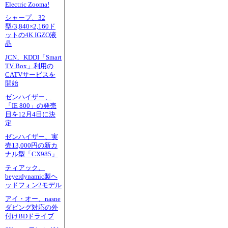
Electric Zooma!
シャープ、32
型/3,840×2,160ド
ットの4K IGZO液
晶
JCN、KDDI「Smart
TV Box」利用の
CATVサービスを
開始
ゼンハイザー、
「IE 800」の発売
日を12月4日に決
定
ゼンハイザー、実
売13,000円の新カ
ナル型「CX985」
ティアック、
beyerdynamic製ヘ
ッドフォン2モデル
アイ・オー、nasne
ダビング対応の外
付けBDドライブ