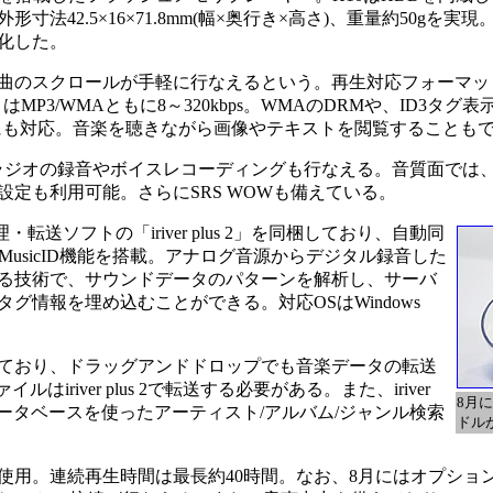
42.5×16×71.8mm(幅×奥行き×高さ)、重量約50gを実現。
軽量化した。
曲のスクロールが手軽に行なえるという。再生対応フォーマッ
トはMP3/WMAともに8～320kbps。WMAのDRMや、ID3タ
示にも対応。音楽を聴きながら画像やテキストを閲覧することも
ジオの録音やボイスレコーディングも行なえる。音質面では
設定も利用可能。さらにSRS WOWも備えている。
転送ソフトの「iriver plus 2」を同梱しており、自動同
したMusicID機能を搭載。アナログ音源からデジタル録音した
る技術で、サウンドデータのパターンを解析し、サーバ
グ情報を埋め込むことができる。対応OSはWindows
ており、ドラッグアンドドロップでも音楽データの転送
river plus 2で転送する必要がある。また、iriver
8月
グデータベースを使ったアーティスト/アルバム/ジャンル検索
ドル
用。連続再生時間は最長約40時間。なお、8月にはオプショ