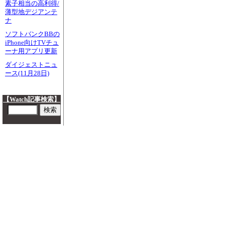
素子相当の高利得/
薄型地デジアンテ
ナ
ソフトバンクBBの
iPhone向けTVチュ
ーナ用アプリ更新
ダイジェストニュ
ース(11月28日)
【Watch記事検索】