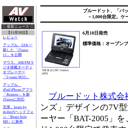
ブルードット、「バッ
－1,000台限定。
◇ 最新ニュース ◇
【11月30日】
6月18日発売
レビュー
標準価格：オープン
アップル、UIを一
新した「iTunes
11」を公開
マウス、AM/FMラ
ジオ搭載オーディ
TM & (C) DC Comics.
オプレーヤー
(s05)
「Lyumo M33」
アップル、
iPad/iPhoneアプリ
ブルードット株式会
「Remote」を新
iTunesに対応
ンズ」デザインの7V型
完実、beats by
dr.dreのヘッドフォ
ーヤー「BAT-2005
ン「Beats Solo
HD」に新色