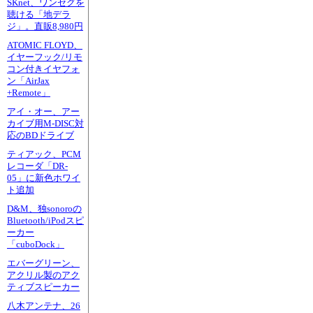
SKnet、ワンセグを
聴ける「地デラ
ジ」。直販8,980円
ATOMIC FLOYD、
イヤーフック/リモ
コン付きイヤフォ
ン「AirJax
+Remote」
アイ・オー、アー
カイブ用M-DISC対
応のBDドライブ
ティアック、PCM
レコーダ「DR-
05」に新色ホワイ
ト追加
D&M、独sonoroの
Bluetooth/iPodスピ
ーカー
「cuboDock」
エバーグリーン、
アクリル製のアク
ティブスピーカー
八木アンテナ、26