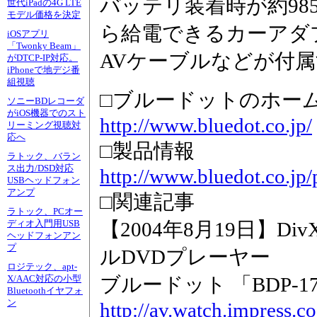
バッテリ装着時が約98
世代iPadの4G LTE
モデル価格を決定
ら給電できるカーアダ
iOSアプリ
「Twonky Beam」
AVケーブルなどが付
がDTCP-IP対応。
iPhoneで地デジ番
組視聴
□ブルードットのホー
ソニーBDレコーダ
がiOS機器でのスト
http://www.bluedot.co.jp/
リーミング視聴対
応へ
□製品情報
ラトック、バラン
ス出力/DSD対応
http://www.bluedot.co.jp
USBヘッドフォン
アンプ
□関連記事
ラトック、PCオー
【2004年8月19日】D
ディオ入門用USB
ヘッドフォンアン
プ
ルDVDプレーヤー
ロジテック、apt-
ブルードット 「BDP-17
X/AAC対応の小型
Bluetoothイヤフォ
ン
http://av.watch.impress.