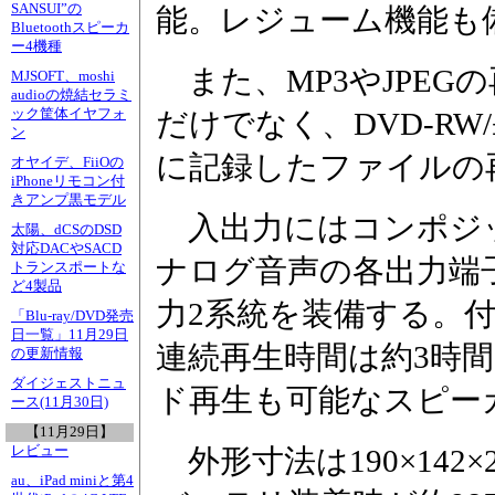
SANSUI”の
能。レジューム機能も
Bluetoothスピーカ
ー4機種
また、MP3やJPEG
MJSOFT、moshi
audioの焼結セラミ
ック筐体イヤフォ
だけでなく、DVD-RW/±R
ン
に記録したファイルの
オヤイデ、FiiOの
iPhoneリモコン付
きアンプ黒モデル
入出力にはコンポジ
太陽、dCSのDSD
対応DACやSACD
ナログ音声の各出力端
トランスポートな
ど4製品
力2系統を装備する。
「Blu-ray/DVD発売
日一覧」11月29日
連続再生時間は約3時間
の更新情報
ダイジェストニュ
ド再生も可能なスピー
ース(11月30日)
【11月29日】
レビュー
外形寸法は190×142×
au、iPad miniと第4