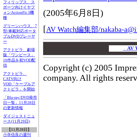
フィリップス、ス
ポーツ向けイヤフ
(
2005年6月8日
)
ォンActionFit 3機
種
グリーンハウス、7
[
AV Watch編集部/
nakaba-a@i
型/車載対応ポータ
ブルDVDプレーヤ
ー
00
00
AV 
アクトビラ、劇場
00
版「ワンピース」
10作品を初VOD配
Copyright (c) 2005 Impre
信
アクトビラ、
company. All rights reser
CATV向け
VOD「ケーブルア
クトビラ」を開始
「Blu-ray/DVD発売
日一覧」11月28日
の更新情報
ダイジェストニュ
ース(11月29日)
【11月28日】
小寺信良の週刊