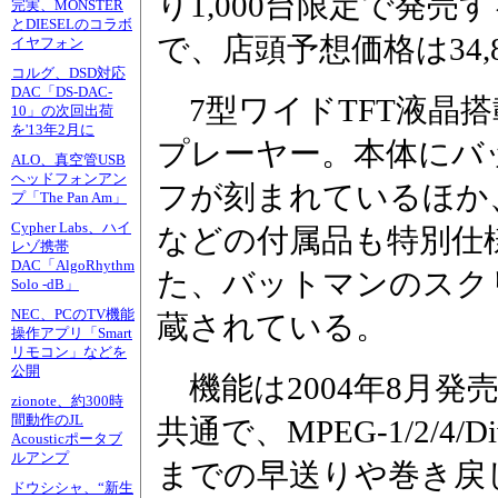
り1,000台限定で発
完実、MONSTER
とDIESELのコラボ
で、店頭予想価格は34,
イヤフォン
コルグ、DSD対応
DAC「DS-DAC-
7型ワイドTFT液晶搭
10」の次回出荷
を'13年2月に
プレーヤー。本体にバ
ALO、真空管USB
ヘッドフォンアン
フが刻まれているほか
プ「The Pan Am」
Cypher Labs、ハイ
などの付属品も特別仕
レゾ携帯
DAC「AlgoRhythm
た、バットマンのスク
Solo -dB」
NEC、PCのTV機能
蔵されている。
操作アプリ「Smart
リモコン」などを
公開
機能は2004年8月発売の
zionote、約300時
間動作のJL
共通で、MPEG-1/2/4
Acousticポータブ
ルアンプ
までの早送りや巻き戻し
ドウシシャ、“新生