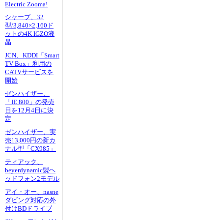
Electric Zooma!
シャープ、32
型/3,840×2,160ド
ットの4K IGZO液
晶
JCN、KDDI「Smart
TV Box」利用の
CATVサービスを
開始
ゼンハイザー、
「IE 800」の発売
日を12月4日に決
定
ゼンハイザー、実
売13,000円の新カ
ナル型「CX985」
ティアック、
beyerdynamic製ヘ
ッドフォン2モデル
アイ・オー、nasne
ダビング対応の外
付けBDドライブ