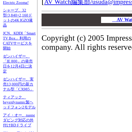
[
AV Watch編集部/
usuda@impress
Electric Zooma!
シャープ、32
型/3,840×2,160ド
00
00
AV W
ットの4K IGZO液
00
晶
JCN、KDDI「Smart
Copyright (c) 2005 Impress
TV Box」利用の
CATVサービスを
company. All rights reserve
開始
ゼンハイザー、
「IE 800」の発売
日を12月4日に決
定
ゼンハイザー、実
売13,000円の新カ
ナル型「CX985」
ティアック、
beyerdynamic製ヘ
ッドフォン2モデル
アイ・オー、nasne
ダビング対応の外
付けBDドライブ