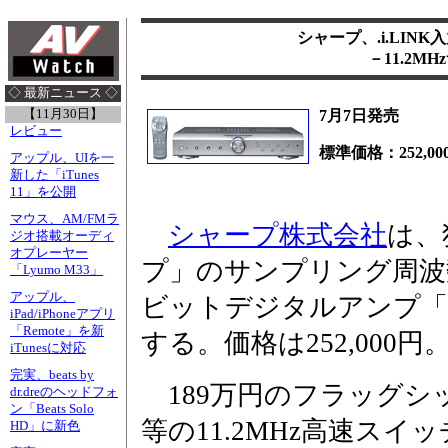
シャープ、.i.LIN
－11.2M
◇ 最新ニュース ◇
【11月30日】
7月7日発売
レビュー
標準価格：252,00
アップル、UIを一
新した「iTunes
11」を公開
マウス、AM/FMラ
シャープ株式会社
は、
ジオ搭載オーディ
オプレーヤー
プ」のサンプリング周波数
「Lyumo M33」
アップル、
ビットデジタルアンプ「S
iPad/iPhoneアプリ
「Remote」を新
する。価格は252,000円
iTunesに対応
完実、beats by
189万円のフラッグシ
dr.dreのヘッドフォ
ン「Beats Solo
等の11.2MHz高速ス
HD」に新色