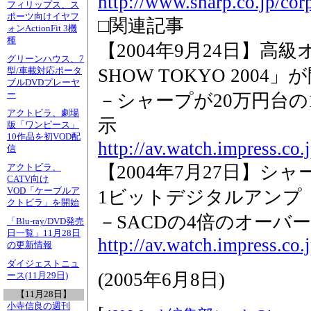
http://www.sharp.co.jp/co
フィリップス、ス
ポーツ向けイヤフ
□関連記事
ォンActionFit 3機
種
【2004年9月24日】高級
グリーンハウス、7
SHOW TOKYO 2004」
型/車載対応ポータ
ブルDVDプレーヤ
ー
－シャープが20万円台の1
アクトビラ、劇場
示
版「ワンピース」
10作品を初VOD配
http://av.watch.impress.co
信
【2004年7月27日】シャ
アクトビラ、
CATV向け
VOD「ケーブルア
1ビットデジタルアンプ
クトビラ」を開始
－SACDの4倍のオーバ
「Blu-ray/DVD発売
日一覧」11月28日
http://av.watch.impress.co
の更新情報
ダイジェストニュ
(
2005年6月8日
)
ース(11月29日)
【11月28日】
小寺信良の週刊