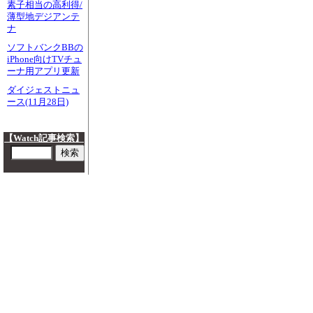
素子相当の高利得/
薄型地デジアンテ
ナ
ソフトバンクBBの
iPhone向けTVチュ
ーナ用アプリ更新
ダイジェストニュ
ース(11月28日)
【Watch記事検索】