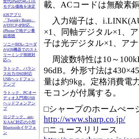
世代iPadの4G LTE
載、ACコードは無酸素
モデル価格を決定
iOSアプリ
入力端子は、i.LINK(
「Twonky Beam」
がDTCP-IP対応。
×1、同軸デジタル×1、
iPhoneで地デジ番
組視聴
子は光デジタル×1、アナ
ソニーBDレコーダ
がiOS機器でのスト
リーミング視聴対
周波数特性は10～100
応へ
96dB。外形寸法は430×4
ラトック、バラン
ス出力/DSD対応
USBヘッドフォン
量は約9kg。定格消費電
アンプ
モコンが付属する。
ラトック、PCオー
ディオ入門用USB
ヘッドフォンアン
□シャープのホームぺー
プ
http://www.sharp.co.jp/
ロジテック、apt-
X/AAC対応の小型
□ニュースリリース
Bluetoothイヤフォ
ン