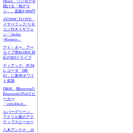
SKnet、ワンセグを
聴ける「地デラ
ジ」。直販8,980円
ATOMIC FLOYD、
イヤーフック/リモ
コン付きイヤフォ
ン「AirJax
+Remote」
アイ・オー、アー
カイブ用M-DISC対
応のBDドライブ
ティアック、PCM
レコーダ「DR-
05」に新色ホワイ
ト追加
D&M、独sonoroの
Bluetooth/iPodスピ
ーカー
「cuboDock」
エバーグリーン、
アクリル製のアク
ティブスピーカー
八木アンテナ、26