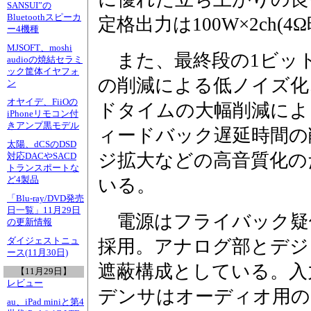
SANSUI”の
Bluetoothスピーカ
定格出力は100W×2ch(4Ω
ー4機種
MJSOFT、moshi
また、最終段の1ビット
audioの焼結セラミ
ック筐体イヤフォ
の削減による低ノイズ化
ン
オヤイデ、FiiOの
ドタイムの大幅削減によ
iPhoneリモコン付
きアンプ黒モデル
ィードバック遅延時間の
太陽、dCSのDSD
ジ拡大などの高音質化の
対応DACやSACD
トランスポートな
ど4製品
いる。
「Blu-ray/DVD発売
日一覧」11月29日
電源はフライバック疑
の更新情報
ダイジェストニュ
採用。アナログ部とデジ
ース(11月30日)
遮蔽構成としている。入
【11月29日】
レビュー
デンサはオーディオ用の
au、iPad miniと第4