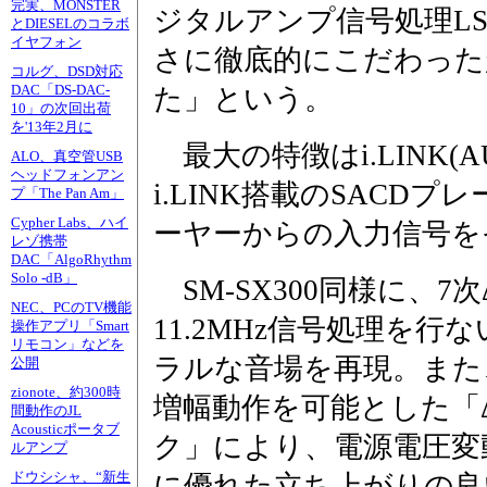
完実、MONSTER
ジタルアンプ信号処理L
とDIESELのコラボ
イヤフォン
さに徹底的にこだわった
コルグ、DSD対応
DAC「DS-DAC-
た」という。
10」の次回出荷
を'13年2月に
最大の特徴はi.LINK(
ALO、真空管USB
ヘッドフォンアン
i.LINK搭載のSACD
プ「The Pan Am」
Cypher Labs、ハイ
ーヤーからの入力信号を
レゾ携帯
DAC「AlgoRhythm
Solo -dB」
SM-SX300同様に、
NEC、PCのTV機能
11.2MHz信号処理を
操作アプリ「Smart
リモコン」などを
ラルな音場を再現。また
公開
zionote、約300時
増幅動作を可能とした「
間動作のJL
Acousticポータブ
ク」により、電源電圧変
ルアンプ
ドウシシャ、“新生
に優れた立ち上がりの良