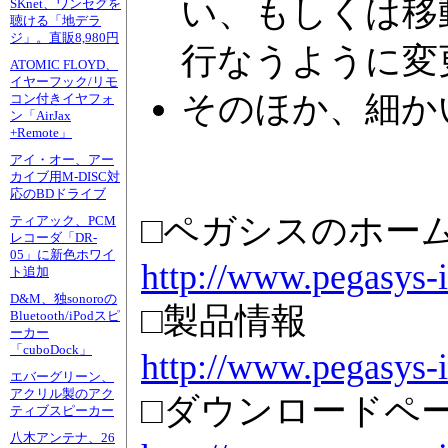
い、もしくは移
SKnet、ワンセグを
聴ける「地デラ
ジ」。直販8,980円
行なうように変
ATOMIC FLOYD、
イヤーフック/リモ
そのほか、細か
コン付きイヤフォ
ン「AirJax
+Remote」
アイ・オー、アー
カイブ用M-DISC対
応のBDドライブ
□ペガシスのホー
ティアック、PCM
レコーダ「DR-
05」に新色ホワイ
http://www.pegasys-i
ト追加
D&M、独sonoroの
□製品情報
Bluetooth/iPodスピ
ーカー
「cuboDock」
http://www.pegasys-i
エバーグリーン、
アクリル製のアク
□ダウンロードペ
ティブスピーカー
八木アンテナ、26