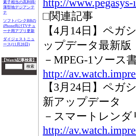
http://www.pegasys-
素子相当の高利得/
薄型地デジアンテ
□関連記事
ナ
ソフトバンクBBの
iPhone向けTVチュ
【4月14日】ペガシス、
ーナ用アプリ更新
ダイジェストニュ
ップデータ最新版
ース(11月28日)
－MPEG-1ソー
【Watch記事検索】
http://av.watch.impr
【3月24日】ペガシス、
新アップデータ
－スマートレンダ
http://av.watch.impr