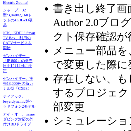
Electric Zooma!
書き出し終了画面
シャープ、32
型/3,840×2,160ド
Author 2.
ットの4K IGZO液
晶
クト保存確認が
JCN、KDDI「Smart
TV Box」利用の
CATVサービスを
メニュー部品を
開始
ゼンハイザー、
「IE 800」の発売
で変更した際に
日を12月4日に決
定
存在しない、も
ゼンハイザー、実
売13,000円の新カ
ナル型「CX985」
するプロジェク
ティアック、
beyerdynamic製ヘ
部変更
ッドフォン2モデル
アイ・オー、nasne
シミュレーショ
ダビング対応の外
付けBDドライブ