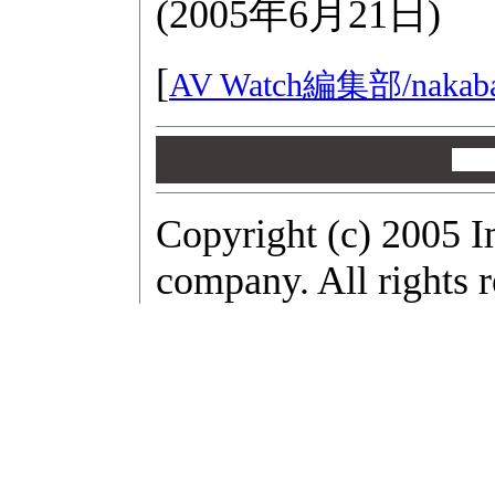
(
2005年6月21日
)
[
AV Watch編集部/
nakab
00
00
00
Copyright (c) 2005 I
company. All rights r