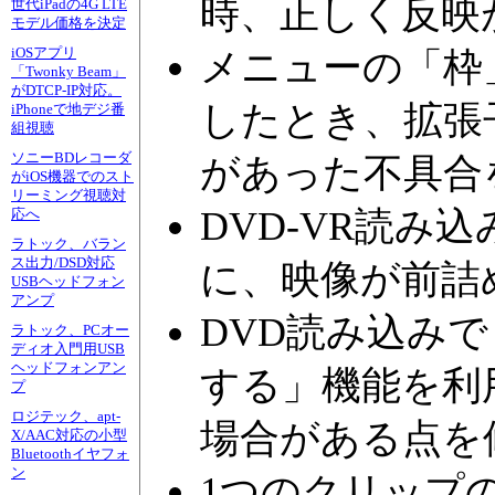
時、正しく反映
世代iPadの4G LTE
モデル価格を決定
iOSアプリ
メニューの「枠
「Twonky Beam」
がDTCP-IP対応。
したとき、拡張
iPhoneで地デジ番
組視聴
ソニーBDレコーダ
があった不具合
がiOS機器でのスト
リーミング視聴対
DVD-VR読み
応へ
ラトック、バラン
ス出力/DSD対応
に、映像が前詰
USBヘッドフォン
アンプ
DVD読み込み
ラトック、PCオー
ディオ入門用USB
ヘッドフォンアン
する」機能を利
プ
ロジテック、apt-
場合がある点を
X/AAC対応の小型
Bluetoothイヤフォ
ン
1つのクリップ