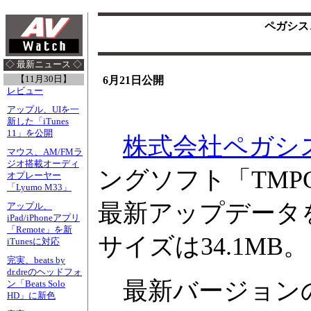
ペガシス、
◇ 最新ニュース ◇
【11月30日】
6月21日公開
レビュー
アップル、UIを一
新した「iTunes
11」を公開
株式会社ペガシ
マウス、AM/FMラ
ジオ搭載オーディ
ングソフト「TMPGEnc
オプレーヤー
「Lyumo M33」
最新アップデータ
アップル、
iPad/iPhoneアプリ
「Remote」を新
サイズは34.1MB。
iTunesに対応
完実、beats by
dr.dreのヘッドフォ
最新バージョンのVe
ン「Beats Solo
HD」に新色