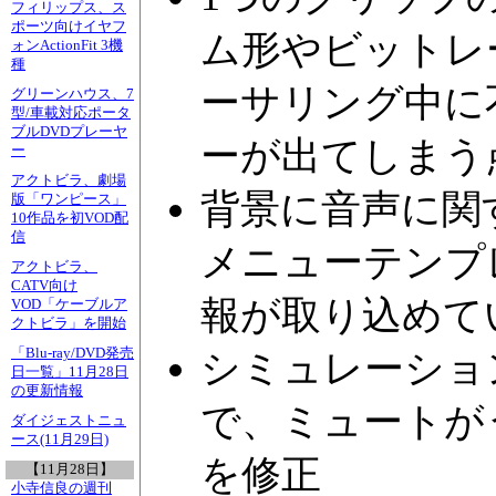
フィリップス、ス
ポーツ向けイヤフ
ム形やビットレ
ォンActionFit 3機
種
ーサリング中に
グリーンハウス、7
型/車載対応ポータ
ブルDVDプレーヤ
ーが出てしまう
ー
アクトビラ、劇場
背景に音声に関
版「ワンピース」
10作品を初VOD配
信
メニューテンプ
アクトビラ、
CATV向け
報が取り込めて
VOD「ケーブルア
クトビラ」を開始
「Blu-ray/DVD発売
シミュレーショ
日一覧」11月28日
の更新情報
で、ミュートが
ダイジェストニュ
ース(11月29日)
を修正
【11月28日】
小寺信良の週刊