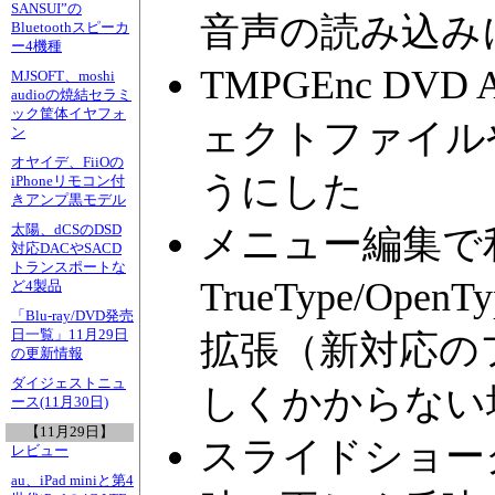
SANSUI”の
音声の読み込み
Bluetoothスピーカ
ー4機種
TMPGEnc DVD 
MJSOFT、moshi
audioの焼結セラミ
ック筐体イヤフォ
ェクトファイル
ン
オヤイデ、FiiOの
うにした
iPhoneリモコン付
きアンプ黒モデル
太陽、dCSのDSD
メニュー編集で
対応DACやSACD
トランスポートな
TrueType/Op
ど4製品
「Blu-ray/DVD発売
日一覧」11月29日
拡張（新対応の
の更新情報
ダイジェストニュ
しくかからない
ース(11月30日)
【11月29日】
スライドショー
レビュー
au、iPad miniと第4