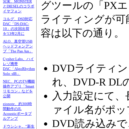
完実、MONSTER
グツールの「PXエ
とDIESELのコラボ
イヤフォン
ライティングが可
コルグ、DSD対応
DAC「DS-DAC-
10」の次回出荷
容は以下の通り。
を'13年2月に
ALO、真空管USB
ヘッドフォンアン
プ「The Pan Am」
Cypher Labs、ハイ
レゾ携帯
DVDライティ
DAC「AlgoRhythm
Solo -dB」
れ、DVD-R 
NEC、PCのTV機能
操作アプリ「Smart
リモコン」などを
入力設定にて、
公開
zionote、約300時
ァイル名がポッ
間動作のJL
Acousticポータブ
ルアンプ
DVD読み込みで
ドウシシャ、“新生