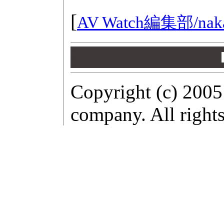
[
AV Watch編集部/
nak
00
00
00
Copyright (c) 2005
company. All rights