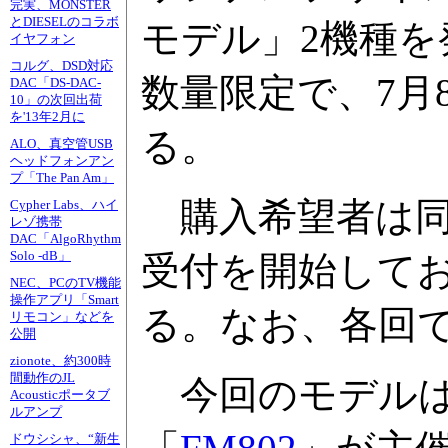
完実、MONSTER
とDIESELのコラボ
モデル」2機種を発
イヤフォン
コルグ、DSD対応
数量限定で、7月
DAC「DS-DAC-
10」の次回出荷
を'13年2月に
る。
ALO、真空管USB
ヘッドフォンアン
プ「The Pan Am」
購入希望者は同
Cypher Labs、ハイ
レゾ携帯
DAC「AlgoRhythm
Solo -dB」
受付を開始して
NEC、PCのTV機能
操作アプリ「Smart
る。なお、各回
リモコン」などを
公開
zionote、約300時
間動作のJL
今回のモデル
Acousticポータブ
ルアンプ
ドウシシャ、“新生