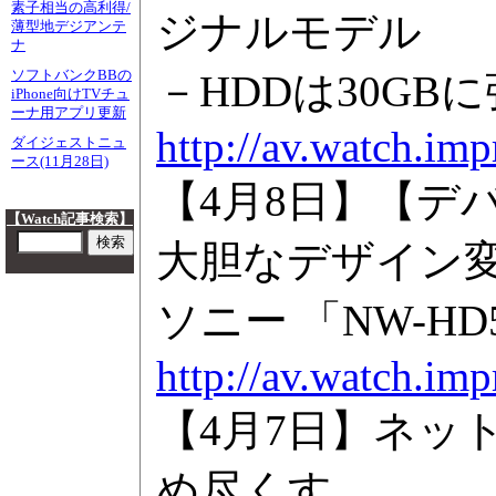
素子相当の高利得/
ジナルモデル
薄型地デジアンテ
ナ
ソフトバンクBBの
－HDDは30G
iPhone向けTVチュ
ーナ用アプリ更新
http://av.watch.im
ダイジェストニュ
ース(11月28日)
【4月8日】【デ
【Watch記事検索】
大胆なデザイン
ソニー 「NW-HD
http://av.watch.im
【4月7日】ネッ
め尽くす