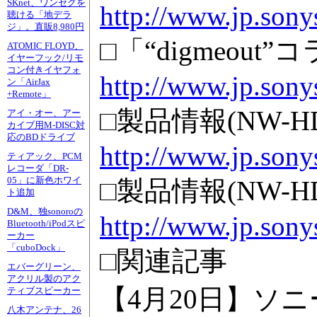
SKnet、ワンセグを
http://www.jp.sony
聴ける「地デラ
ジ」。直販8,980円
□「“digmeo
ATOMIC FLOYD、
イヤーフック/リモ
コン付きイヤフォ
http://www.jp.son
ン「AirJax
+Remote」
□製品情報(NW-HD5
アイ・オー、アー
カイブ用M-DISC対
応のBDドライブ
http://www.jp.son
ティアック、PCM
レコーダ「DR-
05」に新色ホワイ
□製品情報(NW-HD5
ト追加
D&M、独sonoroの
http://www.jp.son
Bluetooth/iPodスピ
ーカー
「cuboDock」
□関連記事
エバーグリーン、
アクリル製のアク
【4月20日】ソ
ティブスピーカー
八木アンテナ、26