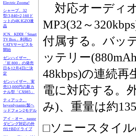
Electric Zooma!
対応オーディオ形式は
シャープ、32
型/3,840×2,160ド
MP3(32～320kbp
ットの4K IGZO液
晶
JCN、KDDI「Smart
付属する。バッ
TV Box」利用の
CATVサービスを
開始
ッテリー(880mAh
ゼンハイザー、
「IE 800」の発売
日を12月4日に決
48kbps)の連
定
ゼンハイザー、実
電に対応する。外形寸
売13,000円の新カ
ナル型「CX985」
ティアック、
み)、重量は約13
beyerdynamic製ヘ
ッドフォン2モデル
アイ・オー、nasne
□ソニースタイ
ダビング対応の外
付けBDドライブ