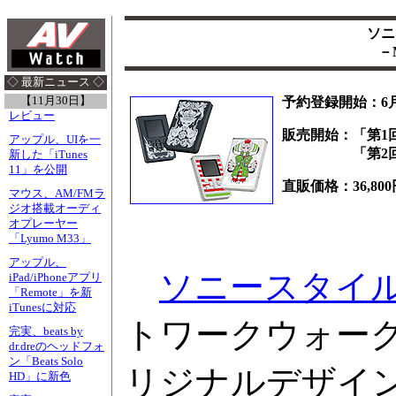
ソニ
－
◇ 最新ニュース ◇
【11月30日】
予約登録開始：6月
レビュー
販売開始：「第1回
アップル、UIを一
「第2回」
新した「iTunes
11」を公開
直販価格：36,800
マウス、AM/FMラ
ジオ搭載オーディ
オプレーヤー
「Lyumo M33」
アップル、
ソニースタイ
iPad/iPhoneアプリ
「Remote」を新
iTunesに対応
トワークウォーク
完実、beats by
dr.dreのヘッドフォ
ン「Beats Solo
リジナルデザインモ
HD」に新色