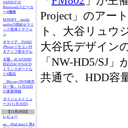
「
FM802
」が主催す
SANSUI”の
Bluetoothスピーカ
Project」のア
ー4機種
MJSOFT、moshi
audioの焼結セラミ
ト、大谷リュウ
ック筐体イヤフォ
ン
オヤイデ、FiiOの
大谷氏デザインの
iPhoneリモコン付
きアンプ黒モデル
「NW-HD5/S
太陽、dCSのDSD
対応DACやSACD
トランスポートな
共通で、HDD容量
ど4製品
「Blu-ray/DVD発売
日一覧」11月29日
の更新情報
ダイジェストニュ
ース(11月30日)
【11月29日】
レビュー
au、iPad miniと第4