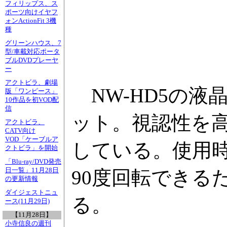
フィリップス、ス
ポーツ向けイヤフ
ォンActionFit 3機
種
グリーンハウス、7
型/車載対応ポータ
ブルDVDプレーヤ
ー
アクトビラ、劇場
NW-HD5の液晶
版「ワンピース」
10作品を初VOD配
信
ット。視認性を高
アクトビラ、
CATV向け
VOD「ケーブルア
している。使用
クトビラ」を開始
「Blu-ray/DVD発売
日一覧」11月28日
90度回転できる
の更新情報
ダイジェストニュ
る。
ース(11月29日)
【11月28日】
小寺信良の週刊