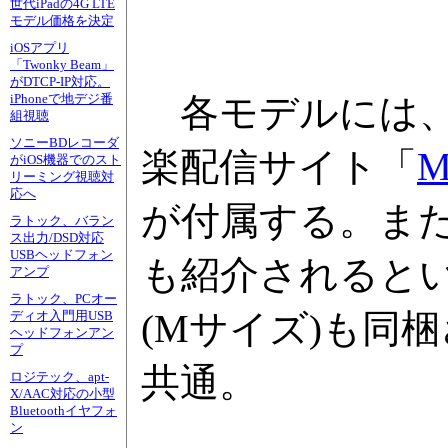
世代iPadの4G LTE
モデル価格を決定
iOSアプリ
「Twonky Beam」
がDTCP-IP対応。
各モデルには
iPhoneで地デジ番
組視聴
ソニーBDレコーダ
楽配信サイト「
M
がiOS機器でのスト
リーミング視聴対
応へ
が付属する。ま
ラトック、バラン
ス出力/DSD対応
USBヘッドフォン
も紹介されると
アンプ
ラトック、PCオー
(Mサイズ)も同
ディオ入門用USB
ヘッドフォンアン
プ
共通。
ロジテック、apt-
X/AAC対応の小型
Bluetoothイヤフォ
ン