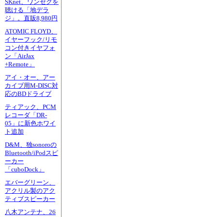
SKnet、ワンセグを
聴ける「地デラ
ジ」。直販8,980円
ATOMIC FLOYD、
イヤーフック/リモ
コン付きイヤフォ
ン「AirJax
+Remote」
アイ・オー、アー
カイブ用M-DISC対
応のBDドライブ
ティアック、PCM
レコーダ「DR-
05」に新色ホワイ
ト追加
D&M、独sonoroの
Bluetooth/iPodスピ
ーカー
「cuboDock」
エバーグリーン、
アクリル製のアク
ティブスピーカー
八木アンテナ、26