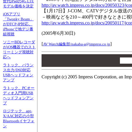
世代iPadの4G LTE
http://av.watch.impress.co.jp/docs/20050323/jc
モデル価格を決定
【1月17日】J-COM、CATVデジタル放
iOSアプリ
－映画などを210～400円で好きなときに
「Twonky Beam」
http://av.watch.impress.co.jp/docs/20050117/jc
がDTCP-IP対応。
iPhoneで地デジ番
(
2005年6月30日
)
組視聴
ソニーBDレコーダ
[
]
AV Watch編集部/
nakaba-a@impress.co.jp
がiOS機器でのスト
リーミング視聴対
00
応へ
00
ラトック、バラン
00
ス出力/DSD対応
USBヘッドフォン
Copyright (c) 2005 Impress Corporation, an Imp
アンプ
ラトック、PCオー
ディオ入門用USB
ヘッドフォンアン
プ
ロジテック、apt-
X/AAC対応の小型
Bluetoothイヤフォ
ン