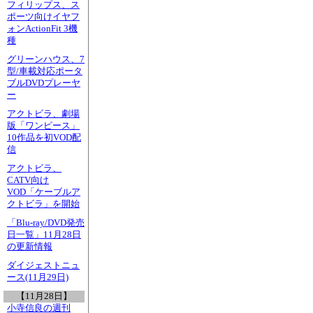
フィリップス、ス
ポーツ向けイヤフ
ォンActionFit 3機
種
グリーンハウス、7
型/車載対応ポータ
ブルDVDプレーヤ
ー
アクトビラ、劇場
版「ワンピース」
10作品を初VOD配
信
アクトビラ、
CATV向け
VOD「ケーブルア
クトビラ」を開始
「Blu-ray/DVD発売
日一覧」11月28日
の更新情報
ダイジェストニュ
ース(11月29日)
【11月28日】
小寺信良の週刊