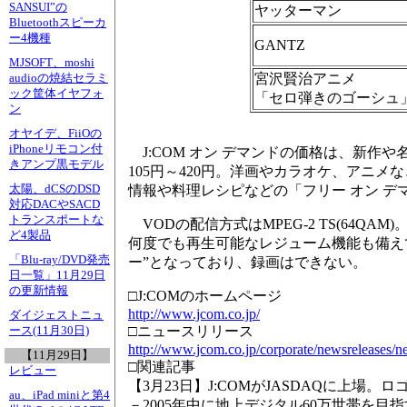
SANSUI”の
ヤッターマン
Bluetoothスピーカ
ー4機種
GANTZ
MJSOFT、moshi
宮沢賢治アニメ
audioの焼結セラミ
ック筐体イヤフォ
「セロ弾きのゴーシュ
ン
オヤイデ、FiiOの
iPhoneリモコン付
J:COM オン デマンドの価格は、新作
きアンプ黒モデル
105円～420円。洋画やカラオケ、アニ
太陽、dCSのDSD
情報や料理レシピなどの「フリー オン デ
対応DACやSACD
トランスポートな
VODの配信方式はMPEG-2 TS(64
ど4製品
何度でも再生可能なレジューム機能も備え
「Blu-ray/DVD発売
ー”となっており、録画はできない。
日一覧」11月29日
の更新情報
□J:COMのホームページ
http://www.jcom.co.jp/
ダイジェストニュ
□ニュースリリース
ース(11月30日)
http://www.jcom.co.jp/corporate/newsreleases
【11月29日】
□関連記事
レビュー
【3月23日】J:COMがJASDAQに上場。ロ
au、iPad miniと第4
－2005年中に地上デジタル60万世帯を目指