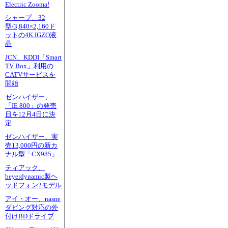
Electric Zooma!
シャープ、32
型/3,840×2,160ド
ットの4K IGZO液
晶
JCN、KDDI「Smart
TV Box」利用の
CATVサービスを
開始
ゼンハイザー、
「IE 800」の発売
日を12月4日に決
定
ゼンハイザー、実
売13,000円の新カ
ナル型「CX985」
ティアック、
beyerdynamic製ヘ
ッドフォン2モデル
アイ・オー、nasne
ダビング対応の外
付けBDドライブ