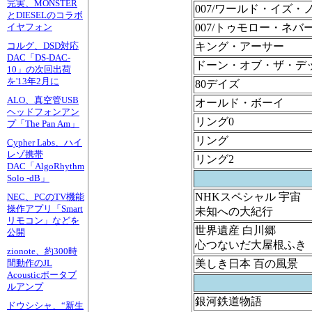
完実、MONSTER
007/ワールド・イズ
とDIESELのコラボ
007/トゥモロー・ネバ
イヤフォン
キング・アーサー
コルグ、DSD対応
DAC「DS-DAC-
ドーン・オブ・ザ・デ
10」の次回出荷
を'13年2月に
80デイズ
ALO、真空管USB
オールド・ボーイ
ヘッドフォンアン
リング0
プ「The Pan Am」
リング
Cypher Labs、ハイ
レゾ携帯
リング2
DAC「AlgoRhythm
Solo -dB」
NHKスペシャル 宇宙
NEC、PCのTV機能
操作アプリ「Smart
未知への大紀行
リモコン」などを
世界遺産 白川郷
公開
心つないだ大屋根ふき
zionote、約300時
美しき日本 百の風景
間動作のJL
Acousticポータブ
ルアンプ
銀河鉄道物語
ドウシシャ、“新生