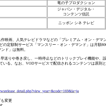
竜の子プロダクション
ジャパン・デジタル・
コンテンツ信託
ニッポン シネ テレビ
」
や名作映画、人気テレビドラマなどの「プレミアム・オン・デマ
メなどの定額制サービス「マンスリー・オン・デマンド」は月額80
マンド」は無料。
QAM)。早送りや巻き戻し、一時停止などのトリックプレイ機能や
ている。なお、VODサービスで配信されるコンテンツは原則と
/newsrelease_detail.php?view_year=&code=169&la=ja
ゴも変更
す