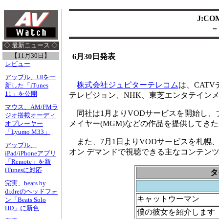
J:C
－
◇ 最新ニュース ◇
【11月30日】
6月30日発表
レビュー
アップル、UIを一
株式会社ジュピターテレコム
は、CAT
新した「iTunes
11」を公開
テレビジョン、NHK、東芝エンタテイン
マウス、AM/FMラ
同社は1月よりVODサービスを開始し、ブ
ジオ搭載オーディ
メイヤー(MGM)などの作品を提供してきた
オプレーヤー
「Lyumo M33」
また、7月1日よりVODサービスを札幌、
アップル、
オン デマンドで視聴できる主なコンテン
iPad/iPhoneアプリ
「Remote」を新
iTunesに対応
タ
完実、beats by
dr.dreのヘッドフォ
キャットウーマン
ン「Beats Solo
HD」に新色
僕の彼女を紹介します